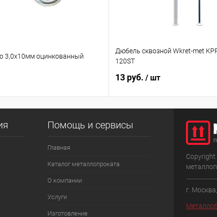
Дюбель сквозной Wkret-met KPR
о 3,0х10мм оцинкованный
120ST
13 руб.
/ шт
ия
Помощь и сервисы
Главная
Copyright
Каталог металлопроката
металлоп
О компании
г. Москва
Услуги
Металлоб
Изготовление