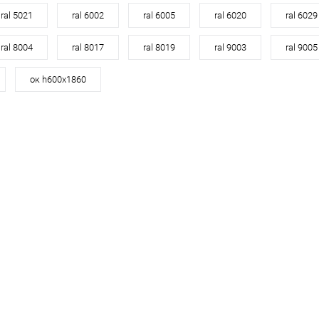
ral 5021
ral 6002
ral 6005
ral 6020
ral 6029
ик
Сравнение
Купить в 1 клик
Сравнение
Под заказ
В избранное
Под заказ
ral 8004
ral 8017
ral 8019
ral 9003
ral 9005
ок h600х1860