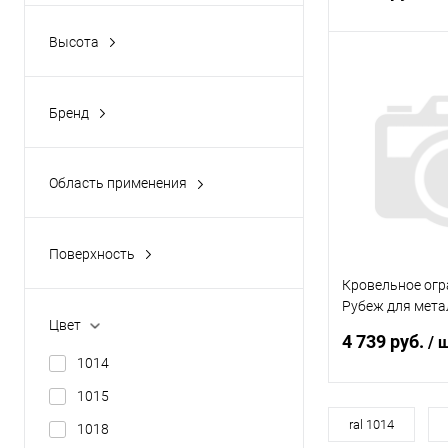
оцинкованная сталь с
Высота
порошковым покрытием
В 
холоднокатанная сталь с
порошковым покрытием
Бренд
Купить в 1 кл
buildstor
В избранное
Область применения
кровля
плоская кровля
Поверхность
глянец
Кровельное огр
Рубеж для мет
Цвет
H=900 мм, L=30
4 739 руб.
/ 
(Коричневый)
1014
1015
В 
ral 1014
1018