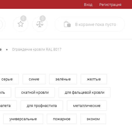
Вход
Регистрация
0
0
В корзине
пока
пусто
•
е
Ограждение кровли RAL 8017
серые
синие
зелёные
желтые
ель
скатной кровли
для фальцевой кровли
рапета
для профнастила
металлические
универсальные
пожарное
эконом