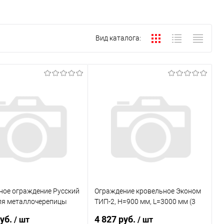
Вид каталога:
ное ограждение Русский
Ограждение кровельное Эконом
ля металлочерепицы
ТИП-2, H=900 мм, L=3000 мм (3
м, L=3000 RAL 8017
опоры) RAL 8017 (Коричневый)
руб.
4 827 руб.
/ шт
/ шт
евый)