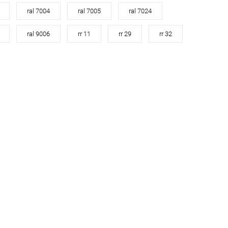
ral 7004
ral 7005
ral 7024
ral 9006
rr 11
rr 29
rr 32