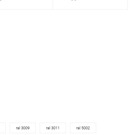
В корзину
В корзину
ь в 1 клик
Сравнение
Купить в 1 клик
Сравнение
ранное
Под заказ
В избранное
Под заказ
ral 3009
ral 3011
ral 5002