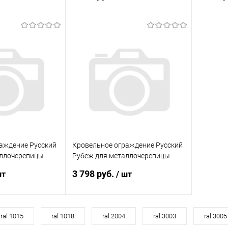
корзину
В корзину
ик
Сравнение
Купить в 1 клик
Сравнение
Купит
Под заказ
В избранное
Под заказ
В изб
аждение Русский
Кровельное ограждение Русский
аллочерепицы
Рубеж для металлочерепицы
00 RAL 8017
H=600 мм, L=3000 RAL 8017
3 798 руб.
шт
/ шт
(Коричневый)
корзину
В корзину
ral 1015
ral 1018
ral 2004
ral 3003
ral 3005