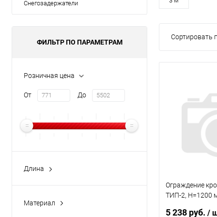
3 м
Снегозадержатели
Сортировать п
ФИЛЬТР ПО ПАРАМЕТРАМ
Розничная цена
От
До
Длина
2000мм
Ограждение кр
3000мм
ТИП-2, H=1200 м
Материал
опоры) RAL 801
5 238 руб.
/ 
Оцинкованная сталь