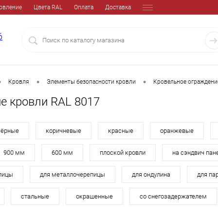
овление
Цвета RAL
Оплата
Доставка
6
•
•
•
Кровля
Элементы безопасности кровли
Кровельное ограждени
е кровли RAL 8017
чёрные
коричневые
красные
оранжевые
900 мм
600 мм
плоской кровли
на сэндвич пан
епицы
для металлочерепицы
для ондулина
для па
стальные
окрашенные
со снегозадержателем