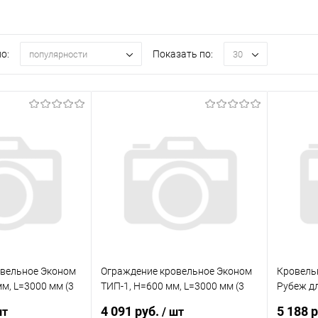
о:
Показать по:
популярности
30
овельное Эконом
Ограждение кровельное Эконом
Кровель
м, L=3000 мм (3
ТИП-1, H=600 мм, L=3000 мм (3
Рубеж д
7 (Коричневый)
опоры) RAL 8017 (Коричневый)
H=1200 м
4 091 руб.
5 188 
шт
/ шт
(Коричн