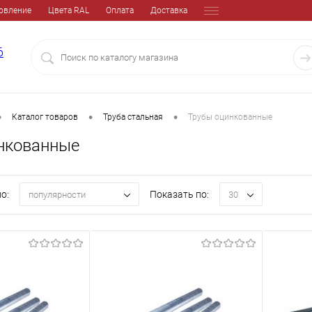
овление
Цвета RAL
Оплата
Доставка
6
•
•
•
Каталог товаров
Труба стальная
Трубы оцинкованные
нкованные
о:
Показать по:
популярности
30