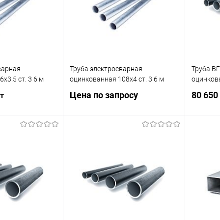
варная
Труба электросварная
Труба В
х3.5 ст. 3 6 м
оцинкованная 108х4 ст. 3 6 м
оцинков
Цена по запросу
80 650
 т
Запросить цену
корзину
Купить в 1 клик
Сравнение
ик
Сравнение
Купит
В избранное
Под заказ
Под заказ
В изб