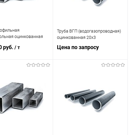
рофильная
Труба ВГП (водогазопроводная)
ольная оцинкованная
оцинкованная 20х3
9
0 руб.
Цена по запросу
/ т
Запросить цену
В корзину
Купить в 1 клик
Сравнение
ь в 1 клик
Сравнение
В избранное
Под заказ
ранное
Под заказ