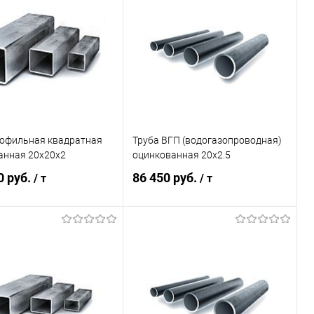
ь в 1 клик
Сравнение
Купить в 1 клик
Сравнение
ранное
Под заказ
В избранное
Под заказ
рофильная квадратная
Труба ВГП (водогазопроводная)
анная 20х20х2
оцинкованная 20х2.5
0 руб.
86 450 руб.
/ т
/ т
В корзину
В корзину
ь в 1 клик
Сравнение
Купить в 1 клик
Сравнение
ранное
Под заказ
В избранное
Под заказ