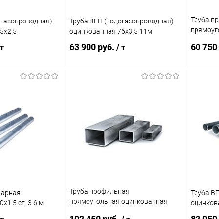
Труба п
огазопроводная)
Труба ВГП (водогазопроводная)
прямоуг
5х2.5
оцинкованная 76х3.5 11м
50х30х2
63 900 руб.
60 750
 т
/ т
корзину
В корзину
ик
Сравнение
Купить в 1 клик
Сравнение
Купит
Под заказ
В избранное
Под заказ
В изб
Труба профильная
варная
Труба В
прямоугольная оцинкованная
х1.5 ст. 3 6 м
оцинков
50х25х2
102 450 руб.
82 050