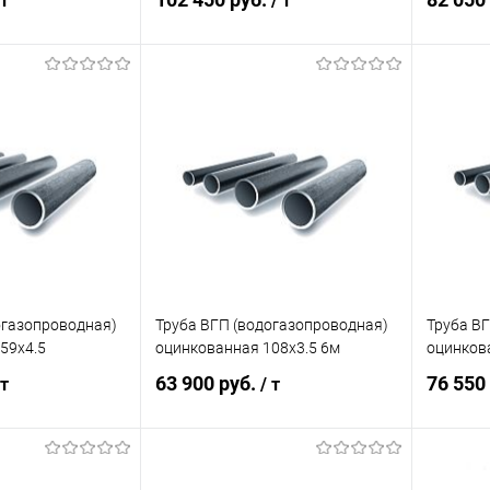
 т
/ т
корзину
В корзину
ик
Сравнение
Купить в 1 клик
Сравнение
Купит
Под заказ
В избранное
Под заказ
В изб
огазопроводная)
Труба ВГП (водогазопроводная)
Труба В
59х4.5
оцинкованная 108х3.5 6м
оцинков
63 900 руб.
76 550
 т
/ т
корзину
В корзину