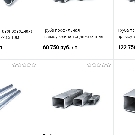
Труба профильная
Труба п
огазопроводная)
прямоугольная оцинкованная
прямоуг
7х3.5 10м
60х40х1.8
40х20х0.
60 750 руб.
122 75
 т
/ т
корзину
В корзину
ик
Сравнение
Купить в 1 клик
Сравнение
Купит
Под заказ
В избранное
Под заказ
В изб