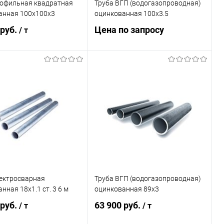
рофильная квадратная
Труба ВГП (водогазопроводная)
анная 100х100х3
оцинкованная 100х3.5
 руб.
Цена по запросу
/ т
Запросить цену
В корзину
Купить в 1 клик
Сравнение
ь в 1 клик
Сравнение
В избранное
Под заказ
ранное
Под заказ
лектросварная
Труба ВГП (водогазопроводная)
нная 18х1.1 ст. 3 6 м
оцинкованная 89х3
 руб.
63 900 руб.
/ т
/ т