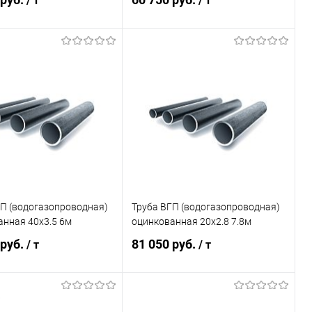
/ т
/ т
В корзину
В корзину
ь в 1 клик
Сравнение
Купить в 1 клик
Сравнение
ранное
Под заказ
В избранное
Под заказ
ГП (водогазопроводная)
Труба ВГП (водогазопроводная)
анная 40х3.5 6м
оцинкованная 20х2.8 7.8м
 руб.
81 050 руб.
/ т
/ т
В корзину
В корзину