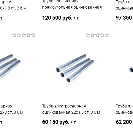
Труба профильная
варная
Труба п
прямоугольная оцинкованная
х1.8 ст. 3 6 м
оцинков
50х25х1
120 500 руб.
97 350
 т
/ т
корзину
В корзину
ик
Сравнение
Купить в 1 клик
Сравнение
Купит
Под заказ
В избранное
Под заказ
В изб
варная
Труба электросварная
Труба э
х3 ст. 3 6 м
оцинкованная 22х1.5 ст. 3 6 м
оцинкова
60 150 руб.
62 200
 т
/ т