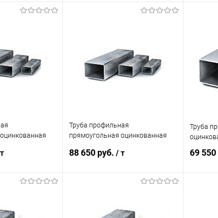
корзину
В корзину
ик
Сравнение
Купить в 1 клик
Сравнение
Купит
Под заказ
В избранное
Под заказ
В изб
ная
Труба профильная
Труба п
 оцинкованная
прямоугольная оцинкованная
оцинкова
50х40х2
88 650 руб.
69 550
 т
/ т
корзину
В корзину