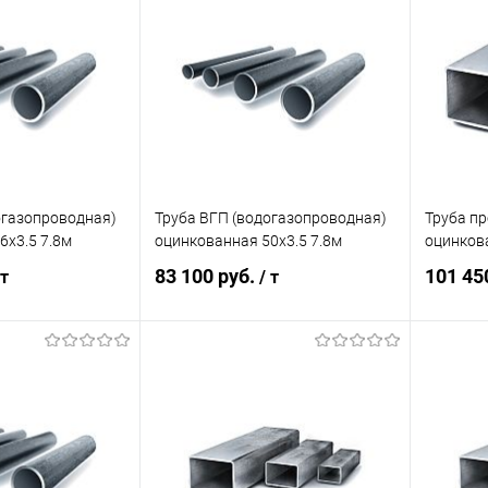
ик
Сравнение
Купить в 1 клик
Сравнение
Купит
Под заказ
В избранное
Под заказ
В изб
огазопроводная)
Труба ВГП (водогазопроводная)
Труба п
6х3.5 7.8м
оцинкованная 50х3.5 7.8м
оцинков
83 100 руб.
101 45
 т
/ т
корзину
В корзину
ик
Сравнение
Купить в 1 клик
Сравнение
Купит
Под заказ
В избранное
Под заказ
В изб