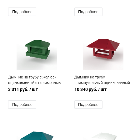
5002
9004
Подробнее
Подробнее
Дымник на трубу с жалюзи
Дымник на трубу
оцинкованный с полимерным
прямоугольный оцинкованный
покрытием до 1200мм RAL
с полимерным покрытием до
3 311 руб.
/ шт
10 340 руб.
/ шт
6002
2800мм RAL 3009
Подробнее
Подробнее