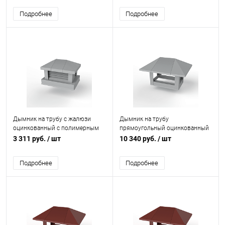
Подробнее
Подробнее
Дымник на трубу с жалюзи
Дымник на трубу
оцинкованный с полимерным
прямоугольный оцинкованный
покрытием до 1200мм RAL
с полимерным покрытием до
3 311 руб.
/ шт
10 340 руб.
/ шт
7004
2800мм RAL 7004
Подробнее
Подробнее