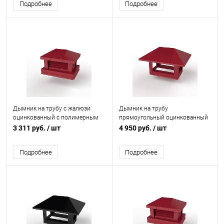
Подробнее
Подробнее
Дымник на трубу с жалюзи
Дымник на трубу
оцинкованный с полимерным
прямоугольный оцинкованный
покрытием до 1200мм RAL
с полимерным покрытием до
3 311 руб.
/ шт
4 950 руб.
/ шт
3009
1200мм RAL 3003
Подробнее
Подробнее