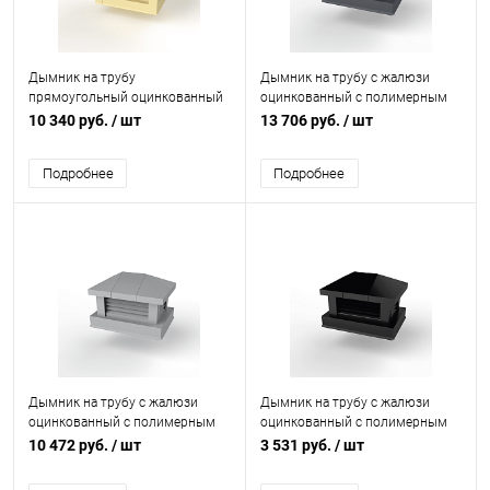
Дымник на трубу
Дымник на трубу с жалюзи
прямоугольный оцинкованный
оцинкованный с полимерным
с полимерным покрытием до
покрытием до 2800мм RAL
10 340 руб.
/ шт
13 706 руб.
/ шт
2800мм RAL 1014
7024
Подробнее
Подробнее
Дымник на трубу с жалюзи
Дымник на трубу с жалюзи
оцинкованный с полимерным
оцинкованный с полимерным
покрытием до 2400мм RAL
покрытием до 1600мм RAL
10 472 руб.
/ шт
3 531 руб.
/ шт
7004
9005