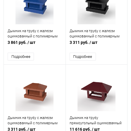
Дымник на трубу с жалюзи
Дымник на трубу с жалюзи
оцинкованный с полимерным
оцинкованный с полимерным
покрытием до 2000мм RAL
покрытием до 1200мм RAL
3 861 руб.
/ шт
3 311 руб.
/ шт
5005
9004
Подробнее
Подробнее
Дымник на трубу с жалюзи
Дымник на трубу
оцинкованный с полимерным
прямоугольный оцинкованный
покрытием до 1200мм RAL
с полимерным покрытием до
3 311 руб.
/ шт
11 616 руб.
/ шт