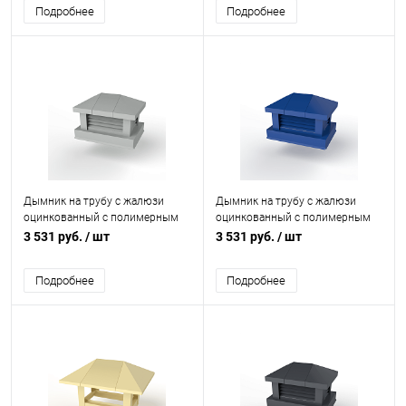
Подробнее
Подробнее
Дымник на трубу с жалюзи
Дымник на трубу с жалюзи
оцинкованный с полимерным
оцинкованный с полимерным
покрытием до 1600мм RAL
покрытием до 1600мм RAL
3 531 руб.
/ шт
3 531 руб.
/ шт
9006
5005
Подробнее
Подробнее