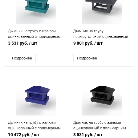
Дымник на трубу с жалюзи
Дымник на трубу
оцинкованный с полимерным
прямоугольный оцинкованный
покрытием до 1600мм RAL
с полимерным покрытием до
3 531 руб.
/ шт
9 801 руб.
/ шт
5021
2400мм RAL 7024
Подробнее
Подробнее
Дымник на трубу с жалюзи
Дымник на трубу с жалюзи
оцинкованный с полимерным
оцинкованный с полимерным
покрытием до 2400мм RAL
покрытием до 1600мм RAL
10 472 руб.
/ шт
3 531 руб.
/ шт