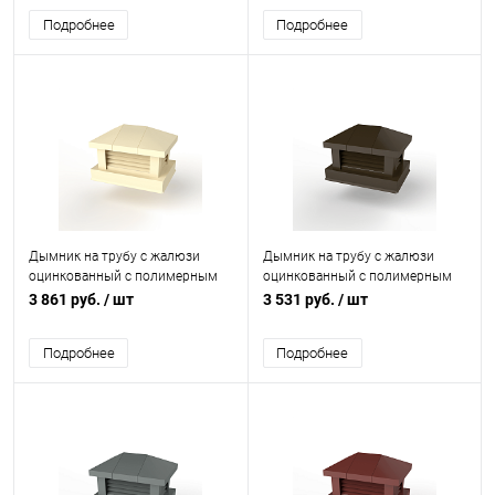
Подробнее
Подробнее
Дымник на трубу с жалюзи
Дымник на трубу с жалюзи
оцинкованный с полимерным
оцинкованный с полимерным
покрытием до 2000мм RAL
покрытием до 1600мм RR 32
3 861 руб.
/ шт
3 531 руб.
/ шт
1018
Подробнее
Подробнее