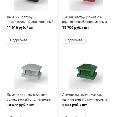
Дымник на трубу
Дымник на трубу с жалюзи
прямоугольный оцинкованный
оцинкованный с полимерным
с полимерным покрытием до
покрытием до 2800мм RAL
11 616 руб.
/ шт
13 706 руб.
/ шт
2000мм RAL 9004
3009
Подробнее
Подробнее
Дымник на трубу с жалюзи
Дымник на трубу с жалюзи
оцинкованный с полимерным
оцинкованный с полимерным
покрытием до 2400мм RAL
покрытием до 1600мм RAL
10 472 руб.
/ шт
3 531 руб.
/ шт
9006
6029