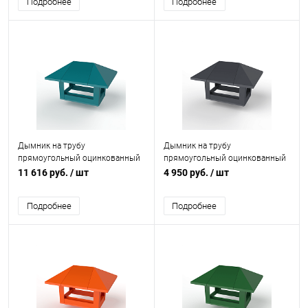
Подробнее
Подробнее
Дымник на трубу
Дымник на трубу
прямоугольный оцинкованный
прямоугольный оцинкованный
с полимерным покрытием до
с полимерным покрытием до
11 616 руб.
/ шт
4 950 руб.
/ шт
2000мм RAL 5021
1600мм RAL 7024
Подробнее
Подробнее