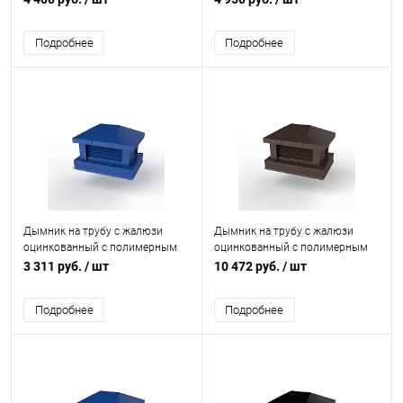
9003
1200мм RAL 2004
Подробнее
Подробнее
Дымник на трубу с жалюзи
Дымник на трубу с жалюзи
оцинкованный с полимерным
оцинкованный с полимерным
покрытием до 1200мм RAL
покрытием до 2400мм RAL
3 311 руб.
/ шт
10 472 руб.
/ шт
5005
8017
Подробнее
Подробнее