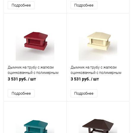
Подробнее
Подробнее
Дымник на трубу с жалюзи
Дымник на трубу с жалюзи
оцинкованный с полимерным
оцинкованный с полимерным
покрытием до 1600мм RAL
покрытием до 1600мм RAL
3 531 руб.
/ шт
3 531 руб.
/ шт
3003
1018
Подробнее
Подробнее