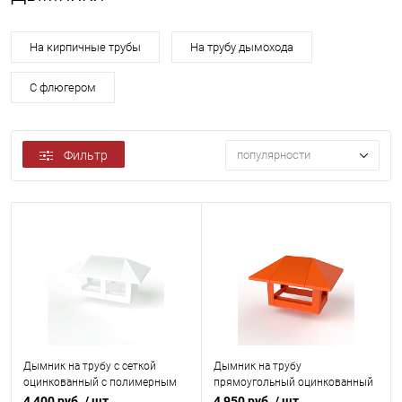
На кирпичные трубы
На трубу дымохода
С флюгером
Фильтр
популярности
Дымник на трубу с сеткой
Дымник на трубу
оцинкованный с полимерным
прямоугольный оцинкованный
покрытием до 2000мм RAL
с полимерным покрытием до
4 400 руб.
/ шт
4 950 руб.
/ шт