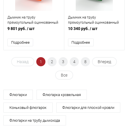
Дымник на трубу
Дымник на трубу
прямоугольный оцинкованный
прямоугольный оцинкованный
с полимерным покрытием до
с полимерным покрытием до
9 801 руб.
/ шт
10 340 руб.
/ шт
2400мм RAL 2004
2800мм RAL 6002
Подробнее
Подробнее
Назад
1
2
3
4
8
Вперед
Все
Флюгарки
Флюгарка кровельная
Коньковый флюгарок
Флюгарки для плоской кровли
Флюгарки на трубу дымохода