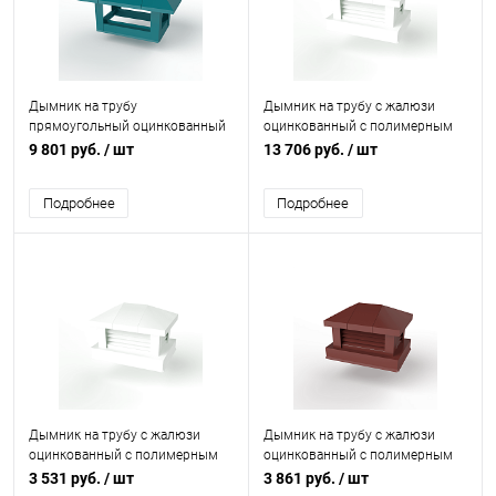
Дымник на трубу
Дымник на трубу с жалюзи
прямоугольный оцинкованный
оцинкованный с полимерным
с полимерным покрытием до
покрытием до 2800мм RAL
9 801 руб.
/ шт
13 706 руб.
/ шт
2400мм RAL 5021
9003
Подробнее
Подробнее
Дымник на трубу с жалюзи
Дымник на трубу с жалюзи
оцинкованный с полимерным
оцинкованный с полимерным
покрытием до 1600мм RAL
покрытием до 2000мм RAL
3 531 руб.
/ шт
3 861 руб.
/ шт
9003
3011