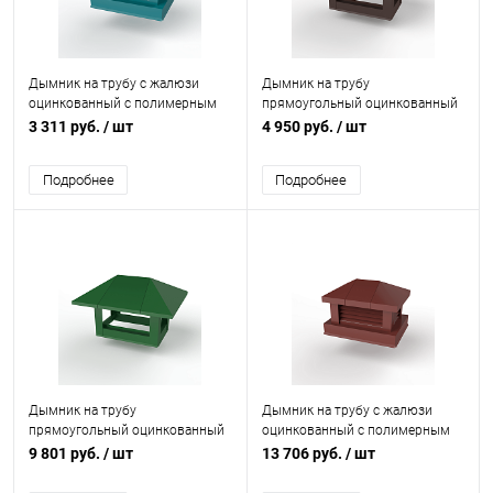
Дымник на трубу с жалюзи
Дымник на трубу
оцинкованный с полимерным
прямоугольный оцинкованный
покрытием до 1200мм RAL
с полимерным покрытием до
3 311 руб.
/ шт
4 950 руб.
/ шт
5021
1200мм RAL 8017
Подробнее
Подробнее
Дымник на трубу
Дымник на трубу с жалюзи
прямоугольный оцинкованный
оцинкованный с полимерным
с полимерным покрытием до
покрытием до 2800мм RAL
9 801 руб.
/ шт
13 706 руб.
/ шт
2400мм RAL 6029
3011