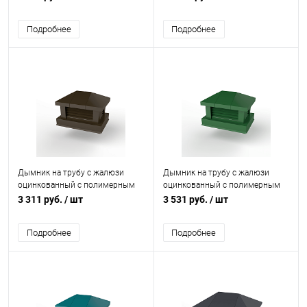
8004
2000мм RAL 3005
Подробнее
Подробнее
Дымник на трубу с жалюзи
Дымник на трубу с жалюзи
оцинкованный с полимерным
оцинкованный с полимерным
покрытием до 1200мм RR 32
покрытием до 1600мм RAL
3 311 руб.
/ шт
3 531 руб.
/ шт
6002
Подробнее
Подробнее