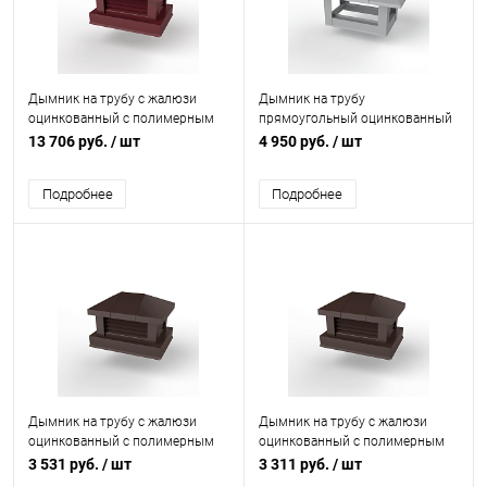
Дымник на трубу с жалюзи
Дымник на трубу
оцинкованный с полимерным
прямоугольный оцинкованный
покрытием до 2800мм RAL
с полимерным покрытием до
13 706 руб.
/ шт
4 950 руб.
/ шт
3005
1600мм RAL 7004
Подробнее
Подробнее
Дымник на трубу с жалюзи
Дымник на трубу с жалюзи
оцинкованный с полимерным
оцинкованный с полимерным
покрытием до 1600мм RAL
покрытием до 1200мм RAL
3 531 руб.
/ шт
3 311 руб.
/ шт
8017
8017