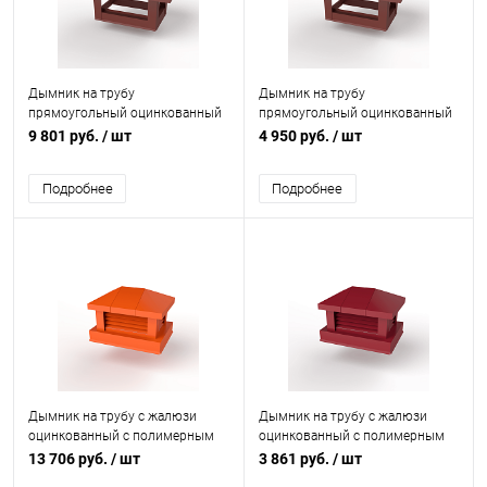
Дымник на трубу
Дымник на трубу
прямоугольный оцинкованный
прямоугольный оцинкованный
с полимерным покрытием до
с полимерным покрытием до
9 801 руб.
/ шт
4 950 руб.
/ шт
2400мм RAL 3011
1600мм RAL 3011
Подробнее
Подробнее
Дымник на трубу с жалюзи
Дымник на трубу с жалюзи
оцинкованный с полимерным
оцинкованный с полимерным
покрытием до 2800мм RAL
покрытием до 2000мм RAL
13 706 руб.
/ шт
3 861 руб.
/ шт
2004
3003