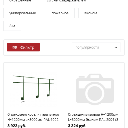
окрашенные
со снегозадержателем
универсальные
пожарное
эконом
3 м
Фильтр
популярности
Ограждение кровли парапетное
Ограждение кровли H=1200мм
H=1200мм L=3000мм RAL 6002
L=3000мм Эконом RAL 2004 (3
(Тип 2)
Трубы)
3 923 руб.
3 324 руб.