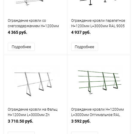
Ограждение кровли со
Ограждение кровли парапетное
снегозадержанием H=1200мм
H=1200мм L=3000мм RAL 9005
L=3000мм Оптимальное RAL
4 трубы (Тип 1)
4 365 руб.
4 937 руб.
7004 (5 Труб)
Подробнее
Подробнее
Ограждение кровли на Фальц
Ограждение кровли H=1200мм
H=1200мм L=3000мм Zn
L=3000мм Оптимальное RAL
6002 (3 Трубы)
3 710.50 руб.
3 592 руб.