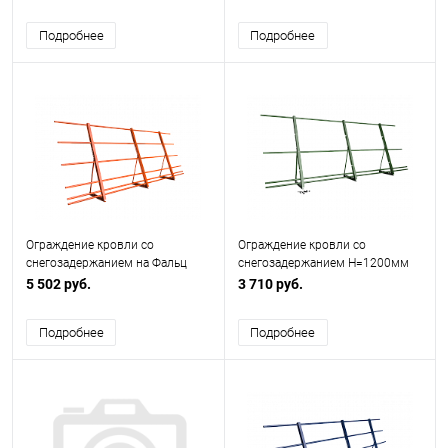
Подробнее
Подробнее
Ограждение кровли со
Ограждение кровли со
снегозадержанием на Фальц
снегозадержанием H=1200мм
H=1200мм L=3000мм Zn RAL
L=3000мм Эконом RAL 6002
5 502 руб.
3 710 руб.
2004 (5 Труб)
Подробнее
Подробнее