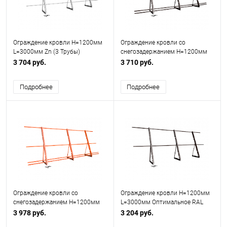
Ограждение кровли H=1200мм
Ограждение кровли со
L=3000мм Zn (3 Трубы)
снегозадержанием H=1200мм
L=3000мм Эконом RAL 8017
3 704 руб.
3 710 руб.
Подробнее
Подробнее
Ограждение кровли со
Ограждение кровли H=1200мм
снегозадержанием H=1200мм
L=3000мм Оптимальное RAL
L=3000мм Оптимальное RAL
8017
3 978 руб.
3 204 руб.
3003