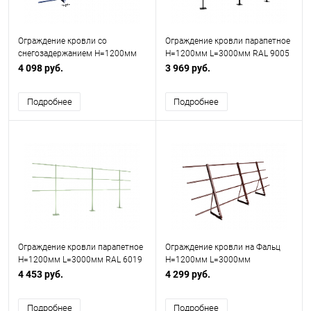
Ограждение кровли со
Ограждение кровли парапетное
снегозадержанием H=1200мм
H=1200мм L=3000мм RAL 9005
L=3000мм Эконом RAL 5002 (5
(Тип 1)
4 098 руб.
3 969 руб.
Труб)
Подробнее
Подробнее
Ограждение кровли парапетное
Ограждение кровли на Фальц
H=1200мм L=3000мм RAL 6019
H=1200мм L=3000мм
3 трубы (Тип 1)
Оптимальное RAL 3009 (3
4 453 руб.
4 299 руб.
Трубы)
Подробнее
Подробнее