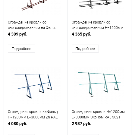
Ограждение кровли со
Ограждение кровли со
снегозадержанием на Фальц
снегозадержанием H=1200мм
H=1200мм L=3000мм Эконом
L=3000мм Оптимальное RAL
4 309 руб.
4 365 руб.
RAL 3009
9005 (5 Труб)
Подробнее
Подробнее
Ограждение кровли на Фальц
Ограждение кровли H=1200мм
H=1200мм L=3000мм Zn RAL
L=3000мм Эконом RAL 5021
5005
4 080 руб.
2 937 руб.