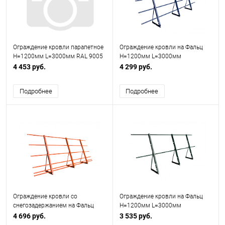
Ограждение кровли парапетное
Ограждение кровли на Фальц
H=1200мм L=3000мм RAL 9005
H=1200мм L=3000мм
3 трубы (Тип 1)
Оптимальное RAL 5002 (3
4 453 руб.
4 299 руб.
Трубы)
Подробнее
Подробнее
Ограждение кровли со
Ограждение кровли на Фальц
снегозадержанием на Фальц
H=1200мм L=3000мм
H=1200мм L=3000мм Эконом
4 696 руб.
3 535 руб.
RAL 2004 (5 Труб)