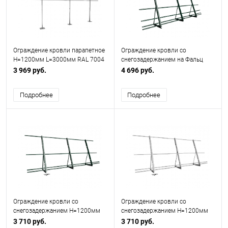
Ограждение кровли парапетное
Ограждение кровли со
H=1200мм L=3000мм RAL 7004
снегозадержанием на Фальц
(Тип 1)
H=1200мм L=3000мм (5 Труб)
3 969 руб.
4 696 руб.
Подробнее
Подробнее
Ограждение кровли со
Ограждение кровли со
снегозадержанием H=1200мм
снегозадержанием H=1200мм
L=3000мм
L=3000мм Эконом RAL 7004
3 710 руб.
3 710 руб.