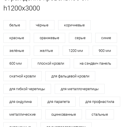
h1200х3000
белые
чёрные
коричневые
красные
оранжевые
серые
синие
зелёные
желтые
1200 мм
900 мм
600 мм
плоской кровли
на сэндвич панель
скатной кровли
для фальцевой кровли
для гибкой черепицы
для металлочерепицы
для ондулина
для парапета
для профнастила
металлические
оцинкованные
стальные