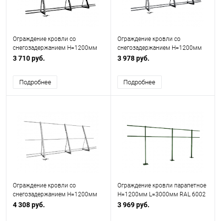
Ограждение кровли со
Ограждение кровли со
снегозадержанием H=1200мм
снегозадержанием H=1200мм
L=3000мм Эконом RAL 9005
L=3000мм Оптимальное RAL
3 710 руб.
3 978 руб.
7024
Подробнее
Подробнее
Ограждение кровли со
Ограждение кровли парапетное
снегозадержанием H=1200мм
H=1200мм L=3000мм RAL 6002
L=3000мм Zn RAL 7004
(Тип 1)
4 308 руб.
3 969 руб.