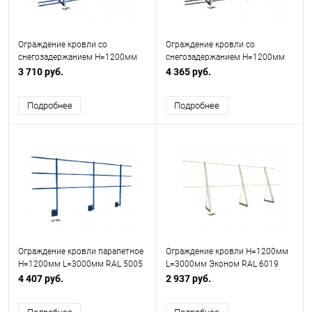
Ограждение кровли со
Ограждение кровли со
снегозадержанием H=1200мм
снегозадержанием H=1200мм
L=3000мм Эконом RAL 5002
L=3000мм Оптимальное RAL
3 710 руб.
4 365 руб.
7024 (5 Труб)
Подробнее
Подробнее
Ограждение кровли парапетное
Ограждение кровли H=1200мм
H=1200мм L=3000мм RAL 5005
L=3000мм Эконом RAL 6019
3 трубы (Тип 2)
4 407 руб.
2 937 руб.