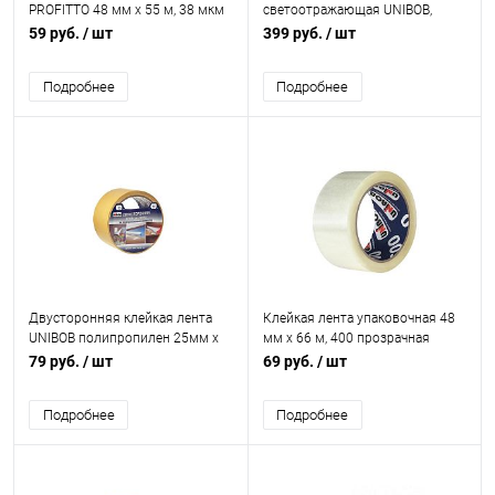
PROFITTO 48 мм х 55 м, 38 мкм
светоотражающая UNIBOB,
красно-белая 48мм х 5м
59 руб.
/ шт
399 руб.
/ шт
Подробнее
Подробнее
Двусторонняя клейкая лента
Клейкая лента упаковочная 48
UNIBOB полипропилен 25мм х
мм х 66 м, 400 прозрачная
10м
UNIBOB
79 руб.
/ шт
69 руб.
/ шт
Подробнее
Подробнее