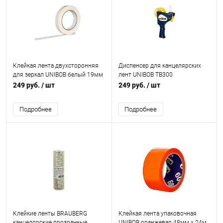
Клейкая лента двухсторонняя
Диспенсер для канцелярских
для зеркал UNIBOB белый 19мм
лент UNIBOB TB300
х 5м
249 руб.
/ шт
249 руб.
/ шт
Подробнее
Подробнее
Клейкие ленты BRAUBERG
Клейкая лента упаковочная
канцелярские прозрачные
UNIBOB оранжевая 48мм х 24м,