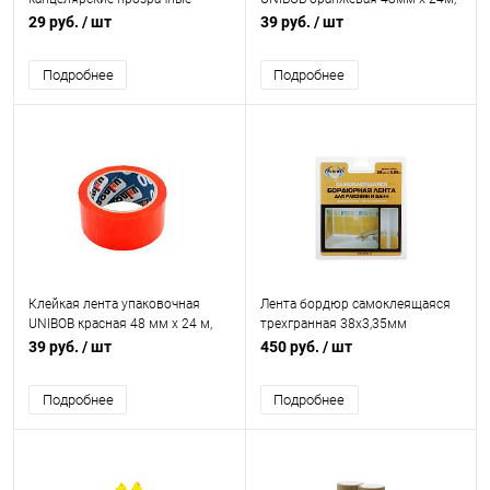
12мм*10м 12шт
45мкм
29 руб.
/ шт
39 руб.
/ шт
Подробнее
Подробнее
Клейкая лента упаковочная
Лента бордюр самоклеящаяся
UNIBOB красная 48 мм х 24 м,
трехгранная 38х3,35мм
45 мкм
39 руб.
/ шт
450 руб.
/ шт
Подробнее
Подробнее