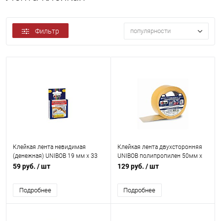
Фильтр
популярности
Клейкая лента невидимая
Клейкая лента двухсторонняя
(денежная) UNIBOB 19 мм х 33
UNIBOB полипропилен 50мм х
м, 1 шт/упак
10м
59 руб.
/ шт
129 руб.
/ шт
Подробнее
Подробнее