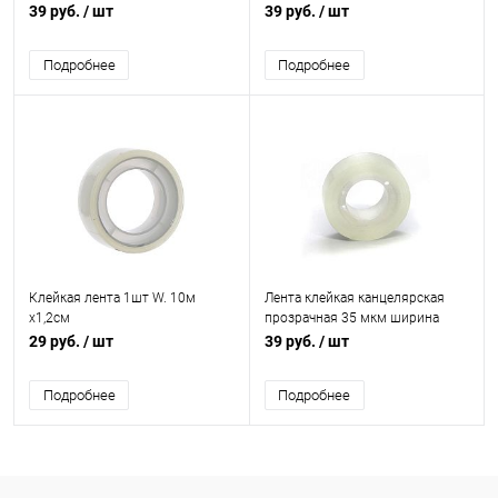
мкм
рулона 19 мм намотка 20 м
39 руб.
/ шт
39 руб.
/ шт
Подробнее
Подробнее
Клейкая лента 1шт W. 10м
Лента клейкая канцелярская
х1,2см
прозрачная 35 мкм ширина
рулона 12 мм намотка 33 м
29 руб.
/ шт
39 руб.
/ шт
Подробнее
Подробнее