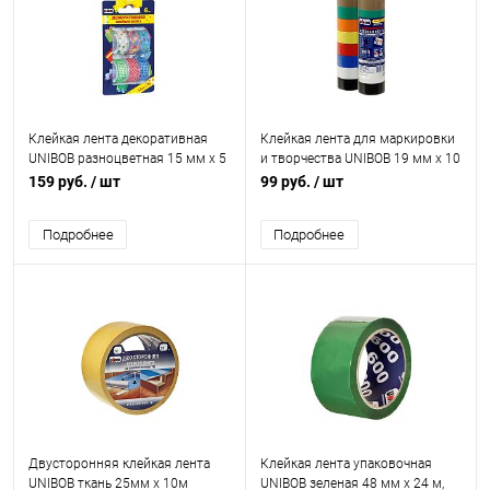
Клейкая лента декоративная
Клейкая лента для маркировки
UNIBOB разноцветная 15 мм х 5
и творчества UNIBOB 19 мм х 10
м 6 шт/упак
м 8 шт
159 руб.
/ шт
99 руб.
/ шт
Подробнее
Подробнее
Двусторонняя клейкая лента
Клейкая лента упаковочная
UNIBOB ткань 25мм х 10м
UNIBOB зеленая 48 мм х 24 м,