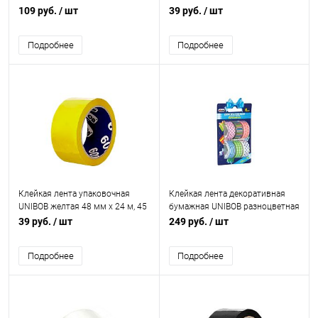
45 мкм
109 руб.
/ шт
39 руб.
/ шт
Подробнее
Подробнее
Клейкая лента упаковочная
Клейкая лента декоративная
UNIBOB желтая 48 мм х 24 м, 45
бумажная UNIBOB разноцветная
мкм
15 мм х 5 м 6 шт/упак
39 руб.
/ шт
249 руб.
/ шт
Подробнее
Подробнее