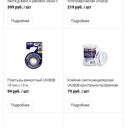
лента д/ванн и раковин 38мм х
голографическая UNIBOB
3,35м. белая UNIBOB
разноцветная 15 мм х 5 м 6 шт/
399 руб.
/ шт
219 руб.
/ шт
упак
Подробнее
Подробнее
Пластырь ремонтный UNIBOB
Клейкая лента канцелярская
19 мм х 10 м
UNIBOB кристально-прозрачная
15 мм х 20 м 4 шт
99 руб.
/ шт
79 руб.
/ шт
Подробнее
Подробнее