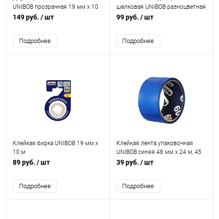
UNIBOB прозрачная 19 мм х 10
шелковая UNIBOB разноцветная
м
15 мм х 5 м 3 шт
149 руб.
/ шт
99 руб.
/ шт
Подробнее
Подробнее
Клейкая бирка UNIBOB 19 мм х
Клейкая лента упаковочная
10 м
UNIBOB синяя 48 мм х 24 м, 45
мкм
89 руб.
/ шт
39 руб.
/ шт
Подробнее
Подробнее