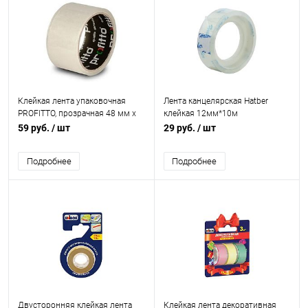
Клейкая лента упаковочная
Лента канцелярская Hatber
PROFITTO, прозрачная 48 мм х
клейкая 12мм*10м
55 м, 38 мкм
59 руб.
/ шт
29 руб.
/ шт
Подробнее
Подробнее
Двусторонняя клейкая лента
Клейкая лента декоративная