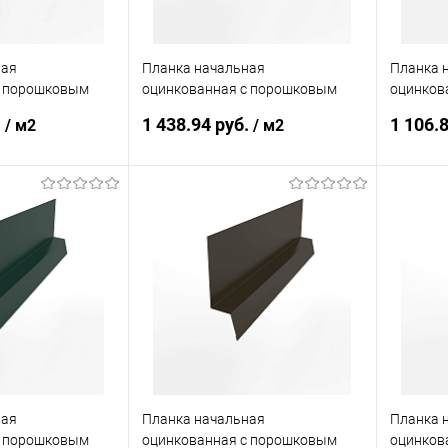
ная
Планка начальная
Планка 
с порошковым
оцинкованная с порошковым
оцинков
5мм ширина менее
покрытием 0,45мм ширина более
покрыти
.
1 438.94 руб.
1 106.
/ м2
/ м2
5
625 мм RAL 1018
625 мм 
корзину
В корзину
ик
Сравнение
Купить в 1 клик
Сравнение
Купит
Под заказ
В избранное
Под заказ
В изб
ная
Планка начальная
Планка 
с порошковым
оцинкованная с порошковым
оцинков