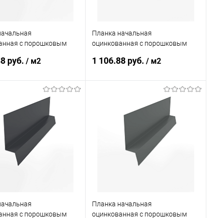
начальная
Планка начальная
анная с порошковым
оцинкованная с порошковым
ем 0,45мм ширина менее
покрытием 0,45мм ширина менее
88 руб.
1 106.88 руб.
/ м2
/ м2
RAL 7024
625 мм RAL 7005
В корзину
В корзину
ь в 1 клик
Сравнение
Купить в 1 клик
Сравнение
ранное
Под заказ
В избранное
Под заказ
начальная
Планка начальная
анная с порошковым
оцинкованная с порошковым