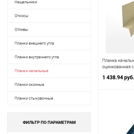
Нащельники
Откосы
Отливы
Планки внешнего угла
Планки внутреннего угла
Планка началь
оцинкованная 
Планки начальные
покрытием 0,45
1 438.94 руб
625 мм RAL 101
Планки оконные
Планки стыковочные
В 
Купить в 1 кл
ФИЛЬТР ПО ПАРАМЕТРАМ
В избранное