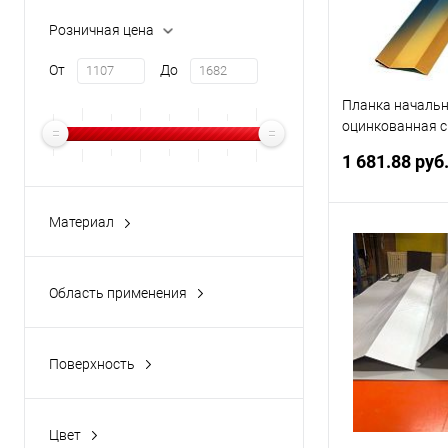
Розничная цена
От
До
Планка началь
оцинкованная 
покрытием 0,7м
1 681.88 руб
Материал
оцинкованная сталь с
В 
полимерным покрытием
Область применения
оцинкованная сталь с
Купить в 1 кл
фасад
порошковым покрытием
В избранное
Поверхность
глянцевая
Цвет