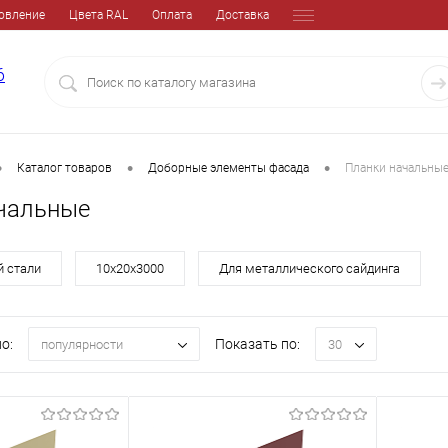
овление
Цвета RAL
Оплата
Доставка
6
•
•
•
Каталог товаров
Доборные элементы фасада
Планки начальны
чальные
й стали
10х20х3000
Для металлического сайдинга
о:
Показать по:
популярности
30