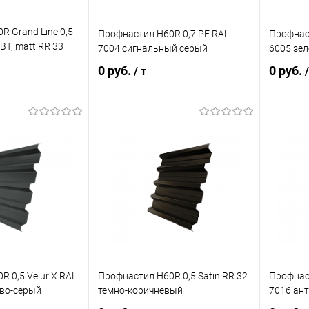
 Grand Line 0,5
Профнастил Н60R 0,7 PE RAL
Профнаст
BT, matt RR 33
7004 сигнальный серый
6005 зе
04 сигнальный
0 руб.
0 руб.
/ т
/
корзину
В корзину
ик
Сравнение
Купить в 1 клик
Сравнение
Купит
Под заказ
В избранное
Под заказ
В изб
 0,5 Velur X RAL
Профнастил Н60R 0,5 Satin RR 32
Профнаст
во-серый
темно-коричневый
7016 ан