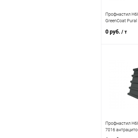
Профнастил Н60R
GreenCoat Pural 
черный (RAL 90
0 руб.
/ т
черный)
В 
Купить в 1 кл
В избранное
Профнастил Н60R
7016 антрацито