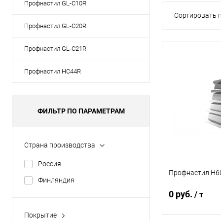
Профнастил GL-С10R
Сортировать п
Профнастил GL-С20R
Профнастил GL-С21R
Профнастил НС44R
ФИЛЬТР ПО ПАРАМЕТРАМ
Страна производства
Россия
Профнастил Н60
Финляндия
0 руб.
/ т
Покрытие