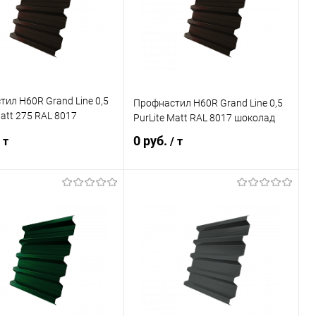
ранное
Под заказ
В избранное
Под заказ
ил Н60R Grand Line 0,5
Профнастил Н60R Grand Line 0,5
att 275 RAL 8017
PurLite Matt RAL 8017 шоколад
0 руб.
 т
/ т
В корзину
В корзину
ь в 1 клик
Сравнение
Купить в 1 клик
Сравнение
ранное
Под заказ
В избранное
Под заказ