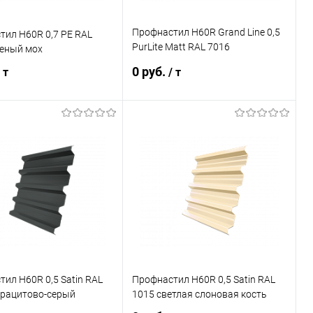
Профнастил Н60R Grand Line 0,5
ил Н60R 0,7 PE RAL
PurLite Matt RAL 7016
леный мох
антрацитово-серый
0 руб.
 т
/ т
В корзину
В корзину
ь в 1 клик
Сравнение
Купить в 1 клик
Сравнение
ранное
Под заказ
В избранное
Под заказ
ил Н60R 0,5 Satin RAL
Профнастил Н60R 0,5 Satin RAL
трацитово-серый
1015 светлая слоновая кость