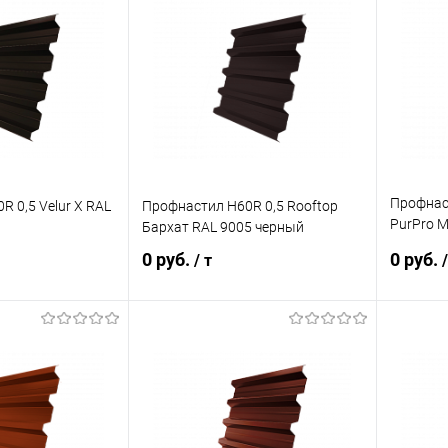
ик
Сравнение
Купить в 1 клик
Сравнение
Купит
Под заказ
В избранное
Под заказ
В изб
Профнаст
 0,5 Velur X RAL
Профнастил Н60R 0,5 Rooftop
PurPro M
Бархат RAL 9005 черный
антраци
0 руб.
0 руб.
/ т
/
корзину
В корзину
ик
Сравнение
Купить в 1 клик
Сравнение
Купит
Под заказ
В избранное
Под заказ
В изб