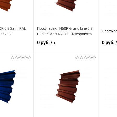
R 0,5 Satin RAL
Профнастил Н60R Grand Line 0,5
Профнас
расный
PurLite Matt RAL 8004 терракота
0 руб.
0 руб.
/ т
/
корзину
В корзину
ик
Сравнение
Купить в 1 клик
Сравнение
Купит
Под заказ
В избранное
Под заказ
В изб