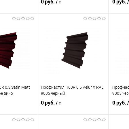
0 руб.
0 руб.
/ т
/
корзину
В корзину
ик
Сравнение
Купить в 1 клик
Сравнение
Купит
Под заказ
В избранное
Под заказ
В изб
 0,5 Satin Matt
Профнастил Н60R 0,5 Velur X RAL
Профнаст
ое вино
9005 черный
9005 че
0 руб.
0 руб.
/ т
/
корзину
В корзину