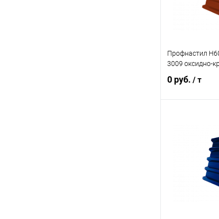
Профнастил Н60
3009 оксидно-к
0 руб.
/ т
В 
Купить в 1 кл
В избранное