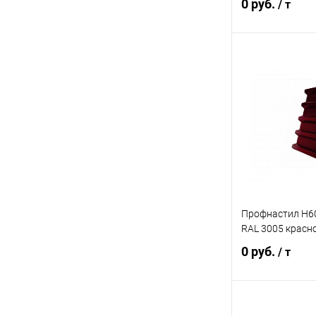
0 руб.
/ т
В 
Купить в 1 кл
В избранное
Профнастил Н60R
RAL 3005 красн
0 руб.
/ т
В 