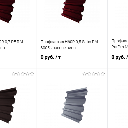
Под заказ
В избранное
Под заказ
В изб
Профнаст
R 0,7 PE RAL
Профнастил Н60R 0,5 Satin RAL
PurPro M
ино
3005 красное вино
шоколад
0 руб.
0 руб.
/ т
/
корзину
В корзину
ик
Сравнение
Купить в 1 клик
Сравнение
Купит
Под заказ
В избранное
Под заказ
В изб