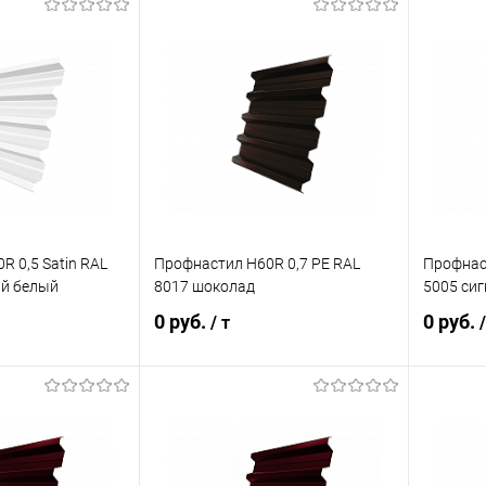
корзину
В корзину
ик
Сравнение
Купить в 1 клик
Сравнение
Купит
Под заказ
В избранное
Под заказ
В изб
R 0,5 Satin RAL
Профнастил Н60R 0,7 PE RAL
Профнаст
ый белый
8017 шоколад
5005 си
0 руб.
0 руб.
/ т
/
корзину
В корзину
ик
Сравнение
Купить в 1 клик
Сравнение
Купит