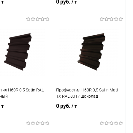
0 руб.
 т
/ т
В корзину
В корзину
ь в 1 клик
Сравнение
Купить в 1 клик
Сравнение
ранное
Под заказ
В избранное
Под заказ
ил Н60R 0,5 Satin RAL
Профнастил Н60R 0,5 Satin Matt
рный
TX RAL 8017 шоколад
0 руб.
 т
/ т
В корзину
В корзину