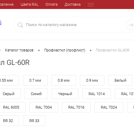
овление
Цвета RAL
Оплата
Доставка
6
•
•
•
Каталог товаров
Профнастил (профлист)
Профнастил GL-60R
л GL-60R
0.55 мм
0.7 мм
0.8 мм
0.9 мм
Белый
Серый
Синий
Черный
RAL 1014
RAL 10
RAL 6005
RAL 7004
RAL 7016
RAL 7024
RR 32
RR 33