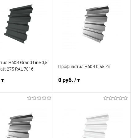
ь в 1 клик
Сравнение
Купить в 1 клик
Сравнение
ранное
Под заказ
В избранное
Под заказ
ил Н60R Grand Line 0,5
Профнастил Н60R 0,55 Zn
att 275 RAL 7016
тово-серый
0 руб.
 т
/ т
В корзину
В корзину
ь в 1 клик
Сравнение
Купить в 1 клик
Сравнение
ранное
Под заказ
В избранное
Под заказ