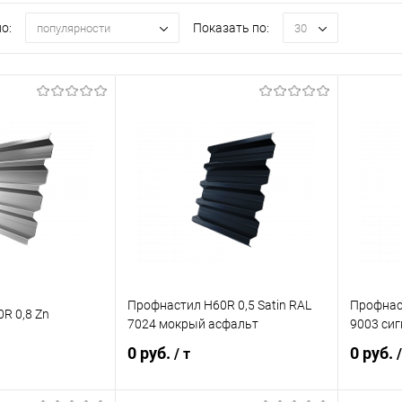
о:
Показать по:
популярности
30
Профнастил Н60R 0,5 Satin RAL
Профнаст
R 0,8 Zn
7024 мокрый асфальт
9003 си
0 руб.
0 руб.
/ т
/