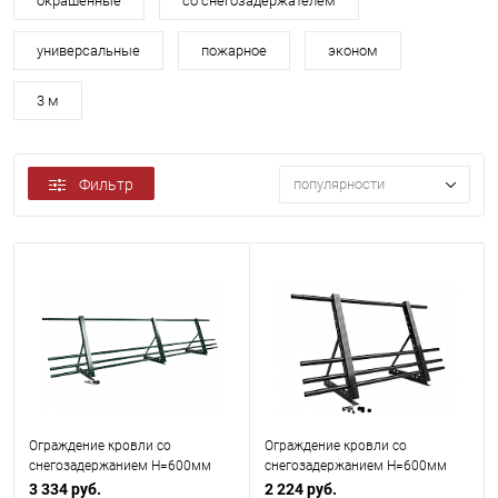
окрашенные
со снегозадержателем
универсальные
пожарное
эконом
3 м
Фильтр
популярности
Ограждение кровли со
Ограждение кровли со
снегозадержанием H=600мм
снегозадержанием H=600мм
L=3000мм Zn RAL 6005
L=2000мм Оптимальное RAL
3 334 руб.
2 224 руб.