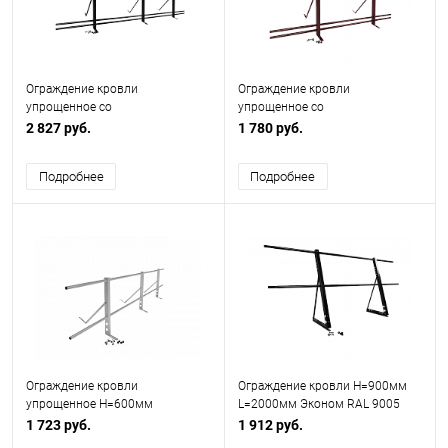
Ограждение кровли
Ограждение кровли
упрощенное со
упрощенное со
снегозадержанием H=900мм
снегозадержанием H=900мм
2 827 руб.
1 780 руб.
L=3000мм Эконом RAL 9005
L=2000мм Эконом RAL 3005
Подробнее
Подробнее
Ограждение кровли
Ограждение кровли H=900мм
упрощенное H=600мм
L=2000мм Эконом RAL 9005
L=3000мм Эконом RAL 7004
1 723 руб.
1 912 руб.