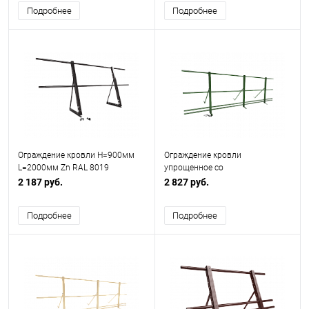
Подробнее
Подробнее
Ограждение кровли H=900мм
Ограждение кровли
L=2000мм Zn RAL 8019
упрощенное со
снегозадержанием H=900мм
2 187 руб.
2 827 руб.
L=3000мм Эконом RAL 6002
Подробнее
Подробнее