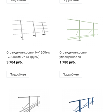
Подробнее
Подробнее
Ограждение кровли H=1200мм
Ограждение кровли
L=3000мм Zn (3 Трубы)
упрощенное со
снегозадержанием H=900мм
3 704 руб.
1 780 руб.
L=2000мм Эконом RAL 6019
Подробнее
Подробнее