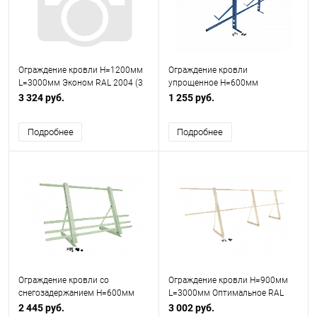
Ограждение кровли H=1200мм
Ограждение кровли
L=3000мм Эконом RAL 2004 (3
упрощенное H=600мм
Трубы)
L=2000мм Эконом RAL 5005
3 324 руб.
1 255 руб.
Подробнее
Подробнее
Ограждение кровли со
Ограждение кровли H=900мм
снегозадержанием H=600мм
L=3000мм Оптимальное RAL
L=2000мм Zn RAL 6019
1015
2 445 руб.
3 002 руб.