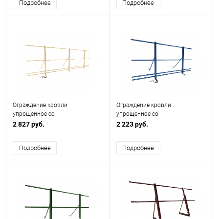
Подробнее
Подробнее
Ограждение кровли
Ограждение кровли
упрощенное со
упрощенное со
снегозадержанием H=900мм
снегозадержанием H=900мм
2 827 руб.
2 223 руб.
L=3000мм Эконом RAL 1014
L=2000мм Zn RAL 5005
Подробнее
Подробнее