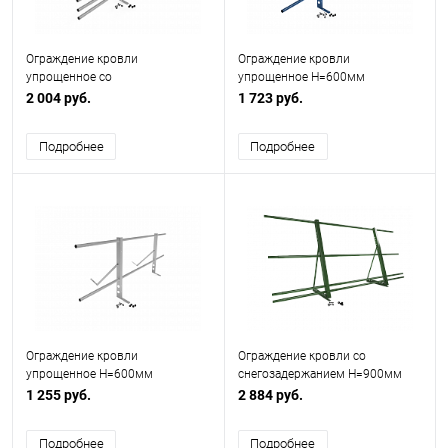
Ограждение кровли
Ограждение кровли
упрощенное со
упрощенное H=600мм
снегозадержанием H=600мм
L=3000мм Эконом RAL 5005
2 004 руб.
1 723 руб.
L=2000мм Zn RAL 7004
Подробнее
Подробнее
Ограждение кровли
Ограждение кровли со
упрощенное H=600мм
снегозадержанием H=900мм
L=2000мм Эконом RAL 7004
L=2000мм Zn RAL 6002
1 255 руб.
2 884 руб.
Подробнее
Подробнее