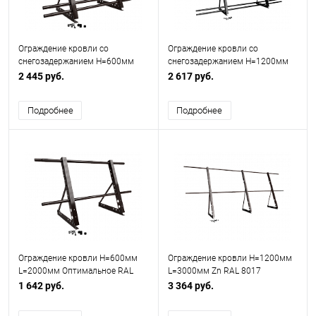
Ограждение кровли со
Ограждение кровли со
снегозадержанием H=600мм
снегозадержанием H=1200мм
L=2000мм Zn RAL 8017
L=2000мм Эконом RAL 9005
2 445 руб.
2 617 руб.
Подробнее
Подробнее
Ограждение кровли H=600мм
Ограждение кровли H=1200мм
L=2000мм Оптимальное RAL
L=3000мм Zn RAL 8017
8017
1 642 руб.
3 364 руб.