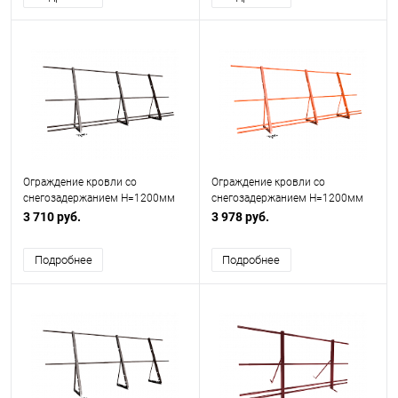
Ограждение кровли со
Ограждение кровли со
снегозадержанием H=1200мм
снегозадержанием H=1200мм
L=3000мм Эконом RAL 8017
L=3000мм Оптимальное RAL
3 710 руб.
3 978 руб.
3003
Подробнее
Подробнее