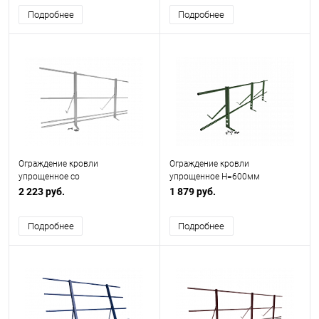
Подробнее
Подробнее
Ограждение кровли
Ограждение кровли
упрощенное со
упрощенное H=600мм
снегозадержанием H=900мм
L=3000мм Zn RAL 6002
2 223 руб.
1 879 руб.
L=2000мм Zn RAL 7004
Подробнее
Подробнее