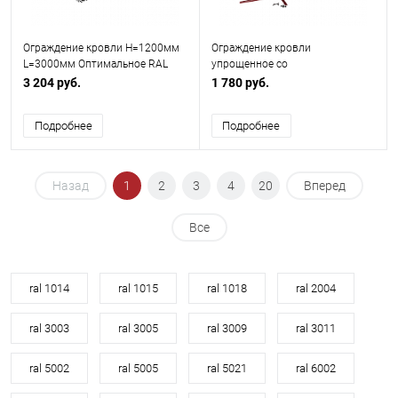
Ограждение кровли H=1200мм
Ограждение кровли
L=3000мм Оптимальное RAL
упрощенное со
8017
снегозадержанием H=900мм
3 204 руб.
1 780 руб.
L=2000мм Эконом RAL 3003
Подробнее
Подробнее
Назад
1
2
3
4
20
Вперед
Все
ral 1014
ral 1015
ral 1018
ral 2004
ral 3003
ral 3005
ral 3009
ral 3011
ral 5002
ral 5005
ral 5021
ral 6002