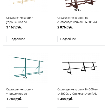
Ограждение кровли
Ограждение кровли со
упрощенное со
снегозадержанием H=600мм
снегозадержанием H=900мм
L=2000мм Эконом RAL 3009
3 167 руб.
2 076 руб.
L=3000мм Zn RAL 1014
Подробнее
Подробнее
Ограждение кровли
Ограждение кровли H=600мм
упрощенное со
L=3000мм Оптимальное RAL
снегозадержанием H=900мм
9005
1 780 руб.
2 344 руб.
L=2000мм Эконом RAL 5021