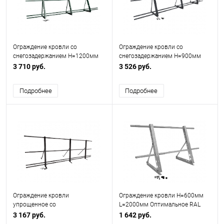
Ограждение кровли со
Ограждение кровли со
снегозадержанием H=1200мм
снегозадержанием H=900мм
L=3000мм
L=3000мм Эконом RAL 7024
3 710 руб.
3 526 руб.
Подробнее
Подробнее
Ограждение кровли
Ограждение кровли H=600мм
упрощенное со
L=2000мм Оптимальное RAL
снегозадержанием H=900мм
7004
3 167 руб.
1 642 руб.
L=3000мм Zn RAL 8019