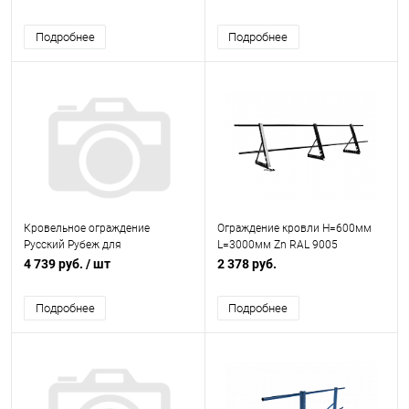
8019
Подробнее
Подробнее
Кровельное ограждение
Ограждение кровли H=600мм
Русский Рубеж для
L=3000мм Zn RAL 9005
металлочерепицы H=900 мм,
4 739 руб.
/ шт
2 378 руб.
L=3000 RAL 6005 (Зеленый)
Подробнее
Подробнее