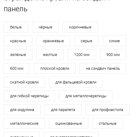
панель
белые
чёрные
коричневые
красные
оранжевые
серые
синие
зелёные
желтые
1200 мм
900 мм
600 мм
плоской кровли
на сэндвич панель
скатной кровли
для фальцевой кровли
для гибкой черепицы
для металлочерепицы
для ондулина
для парапета
для профнастила
металлические
оцинкованные
стальные