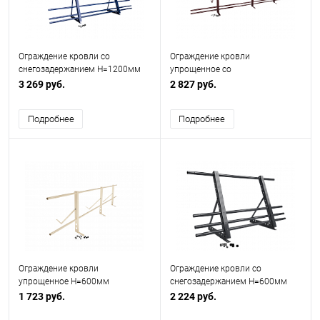
Ограждение кровли со
Ограждение кровли
снегозадержанием H=1200мм
упрощенное со
L=2000мм Zn RAL 5002 (5 Труб)
снегозадержанием H=900мм
3 269 руб.
2 827 руб.
L=3000мм Эконом RAL 3005
Подробнее
Подробнее
Ограждение кровли
Ограждение кровли со
упрощенное H=600мм
снегозадержанием H=600мм
L=3000мм Эконом RAL 1015
L=2000мм Оптимальное RAL
1 723 руб.
2 224 руб.
7024