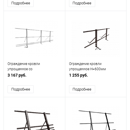
Подробнее
Подробнее
Ограждение кровли
Ограждение кровли
упрощенное со
упрощенное H=600мм
снегозадержанием H=900мм
L=2000мм Эконом RAL 8017
3 167 руб.
1 255 руб.
L=3000мм Zn RAL 7004
Подробнее
Подробнее