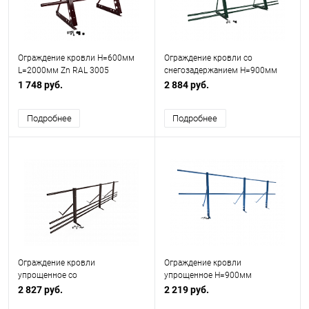
Ограждение кровли H=600мм
Ограждение кровли со
L=2000мм Zn RAL 3005
снегозадержанием H=900мм
L=2000мм Zn RAL 6005
1 748 руб.
2 884 руб.
Подробнее
Подробнее
Ограждение кровли
Ограждение кровли
упрощенное со
упрощенное H=900мм
снегозадержанием H=600мм
L=3000мм Zn RAL 5005
2 827 руб.
2 219 руб.
L=3000мм Zn RAL 8017