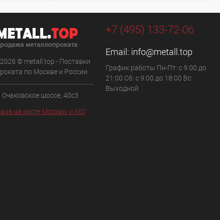
+7 (495) 133-72-06
Email:
info@metall.top
 2026 © metall.top - Поставки
График работы Пн-Пт: с 9:00 до
роката по Москве и России
21:00 Сб: с 9:00 до 18:00 Вс:
Выходной
, Очаковское шоссе, 40с3
аза на карте Москвы и МО