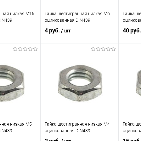
нная низкая М16
Гайка шестигранная низкая М6
Гайка ш
DIN439
оцинкованная DIN439
оцинков
4 руб.
40 руб
/ шт
корзину
В корзину
ик
Сравнение
Купить в 1 клик
Сравнение
Купит
Под заказ
В избранное
Под заказ
В изб
нная низкая М5
Гайка шестигранная низкая М4
Гайка ш
DIN439
оцинкованная DIN439
оцинков
2 руб.
15 руб