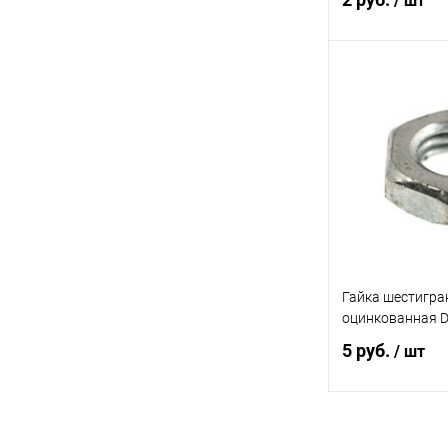
/ шт
В 
Купить в 1 кл
В избранное
Гайка шестигра
оцинкованная 
5 руб.
/ шт
В 