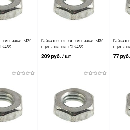
нная низкая М20
Гайка шестигранная низкая М36
Гайка ш
DIN439
оцинкованная DIN439
оцинков
209 руб.
77 руб
/ шт
корзину
В корзину
ик
Сравнение
Купить в 1 клик
Сравнение
Купит
Под заказ
В избранное
Под заказ
В изб