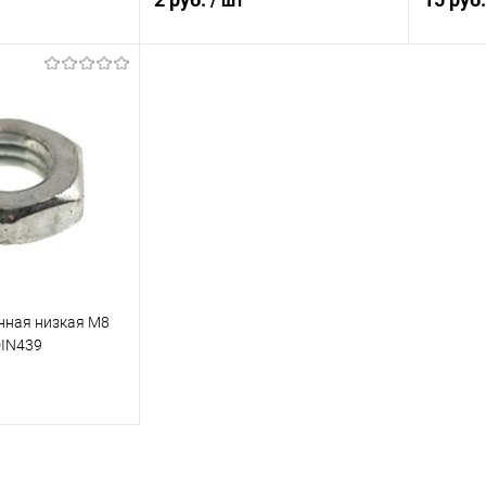
/ шт
корзину
В корзину
ик
Сравнение
Купить в 1 клик
Сравнение
Купит
Под заказ
В избранное
Под заказ
В изб
нная низкая М8
DIN439
корзину