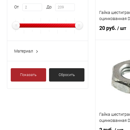
От
До
Гайка шестигра
оцинкованная 
20 руб.
/ шт
Материал
В 
Сталь
Купить в 1 кл
Показать
Сбросить
В избранное
Гайка шестигра
оцинкованная 
2 руб.