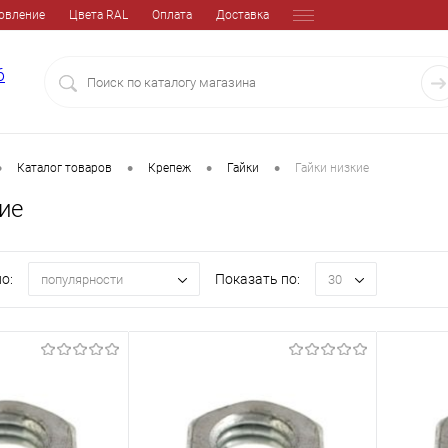
овление
Цвета RAL
Оплата
Доставка
6
•
•
•
•
Каталог товаров
Крепеж
Гайки
Гайки низкие
ие
о:
Показать по:
популярности
30