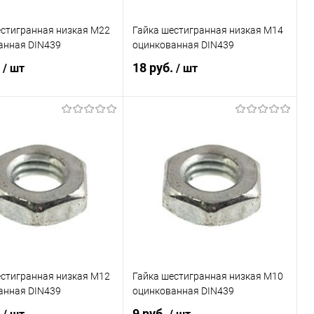
естигранная низкая М22
Гайка шестигранная низкая М14
анная DIN439
оцинкованная DIN439
.
18 руб.
/ шт
/ шт
В корзину
В корзину
ь в 1 клик
Сравнение
Купить в 1 клик
Сравнение
ранное
Под заказ
В избранное
Под заказ
естигранная низкая М12
Гайка шестигранная низкая М10
анная DIN439
оцинкованная DIN439
.
9 руб.