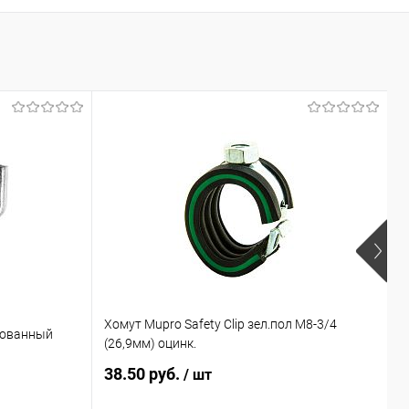
Хомут Mupro Safety Clip зел.пол М8-3/4
кованный
З
(26,9мм) оцинк.
38.50 руб.
8
/ шт