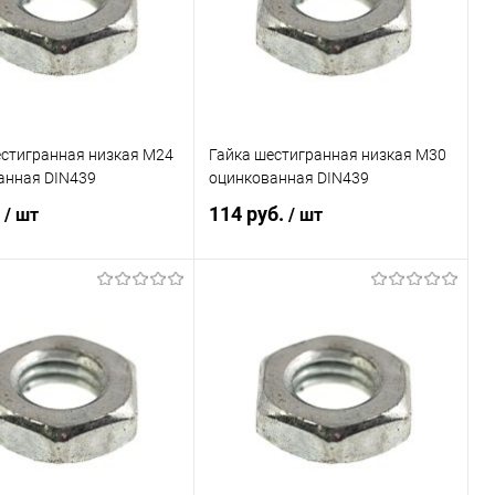
естигранная низкая М24
Гайка шестигранная низкая М30
анная DIN439
оцинкованная DIN439
.
114 руб.
/ шт
/ шт
В корзину
В корзину
ь в 1 клик
Сравнение
Купить в 1 клик
Сравнение
ранное
Под заказ
В избранное
Под заказ