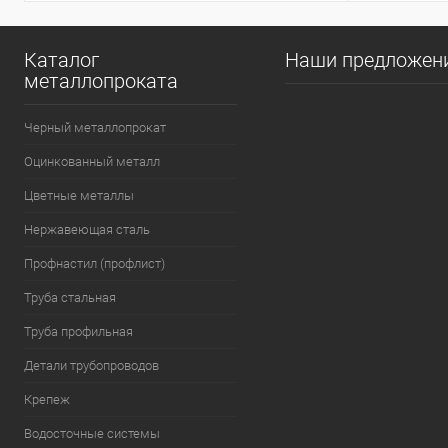
Каталог
Наши предложен
металлопроката
Черный металлопрокат
Оцинкованный металл
Цветные металлы
Нержавеющая сталь
Профнастил (профлист)
Труба стальная
Труба профильная
Детали трубопроводов
Крепеж
Водосточные системы