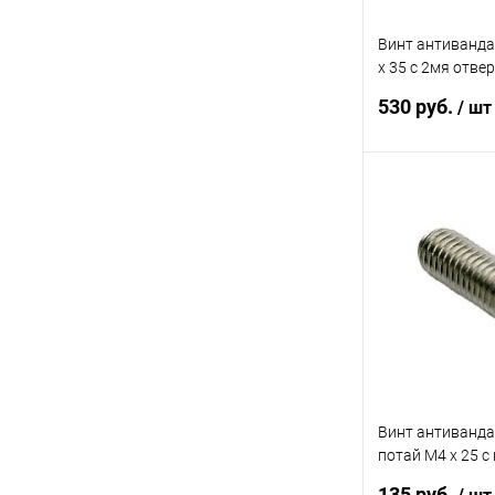
Винт антиванд
x 35 с 2мя отве
(БЛИСТЕР - 10ш
530 руб.
/ шт
В 
Купить в 1 кл
В избранное
Винт антиванд
потай M4 x 25 с
направляющей (
135 руб.