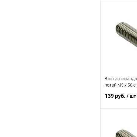
В 
Купить в 1 кл
В избранное
Винт антиванд
потай M5 x 50 с
направляющей (
139 руб.
/ шт
6шт)
В 