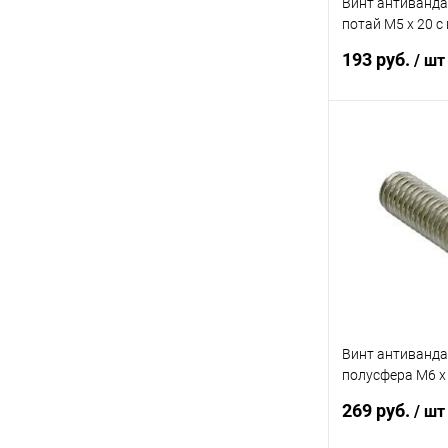
Винт антиванд
потай M5 x 20 с
направляющей (
193 руб.
/ шт
16шт)
В 
Купить в 1 кл
В избранное
Винт антиванд
полусфера M6 x 
направляющей (
269 руб.
/ шт
6шт)