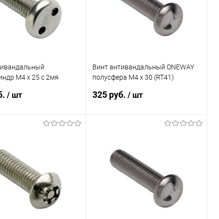
тивандальный
Винт антивандальный ONEWAY
ндр M4 x 25 с 2мя
полусфера M4 x 30 (RT41)
ями (TH5) (БЛИСТЕР -
(БЛИСТЕР - 14шт)
б.
325 руб.
/ шт
/ шт
В корзину
В корзину
ь в 1 клик
Сравнение
Купить в 1 клик
Сравнение
ранное
Под заказ
В избранное
Под заказ