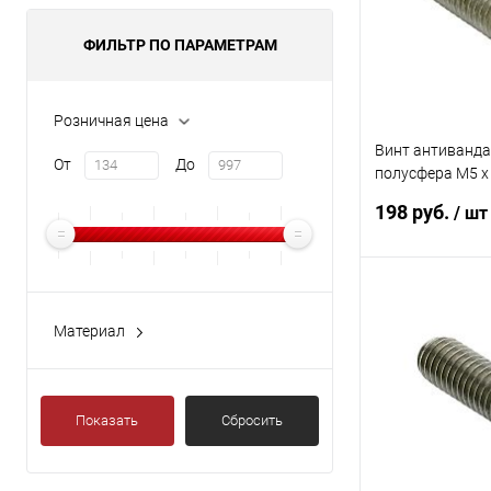
ФИЛЬТР ПО ПАРАМЕТРАМ
Розничная цена
Винт антиванд
От
До
полусфера M5 x 
направляющей (
198 руб.
/ шт
10шт)
В 
Материал
Нержавеющая сталь
Купить в 1 кл
В избранное
Показать
Сбросить