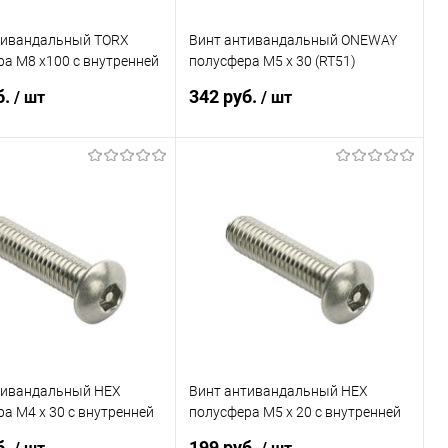
тивандальный TORX
Винт антивандальный ONEWAY
а M8 x100 с внутренней
полусфера M5 x 30 (RT51)
яющей (Т40) (БЛИСТЕР -
(БЛИСТЕР - 14шт)
б.
342 руб.
/ шт
/ шт
В корзину
В корзину
ь в 1 клик
Сравнение
Купить в 1 клик
Сравнение
ранное
Под заказ
В избранное
Под заказ
тивандальный HEX
Винт антивандальный HEX
а M4 x 30 с внутренней
полусфера M5 x 20 с внутренней
яющей (H40) (БЛИСТЕР -
направляющей (H40) (БЛИСТЕР -
б.
199 руб.