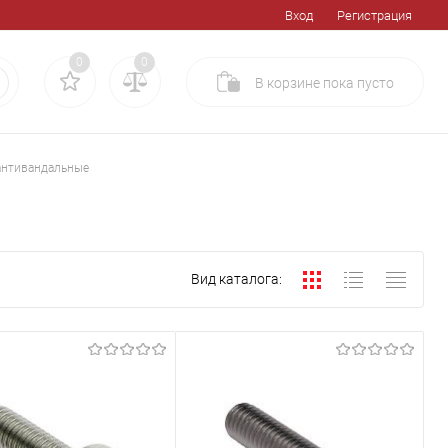
Вход
Регистрация
0
0
В корзине
пока
пусто
антивандальные
Вид каталога: