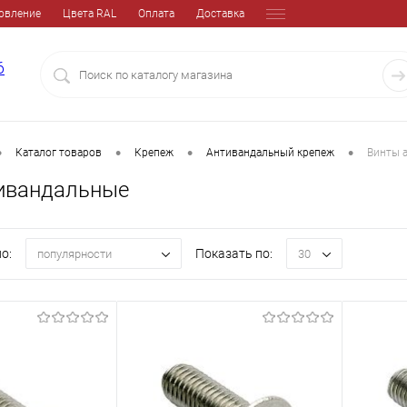
овление
Цвета RAL
Оплата
Доставка
6
•
•
•
•
Каталог товаров
Крепеж
Антивандальный крепеж
Винты 
ивандальные
о:
Показать по:
популярности
30