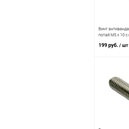
Винт антиванд
потай M5 x 10 с
направляющей (
199 руб.
/ шт
20шт)
В 
Купить в 1 кл
В избранное