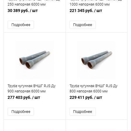
250 напорная 6000 мм
1000 напорная 6000 мм
раструбная с ЦПП б/к с нар. лак.
раструбная б/к без покрытия
30 389 руб.
/ шт
221 345 руб.
/ шт
покрытием Свободный Сокол
Свободный Сокол
Подробнее
Подробнее
Труба чугунная ВЧШГ RJS Ду
Труба чугунная ВЧШГ RJS Ду
900 напорная 6000 мм
800 напорная 6000 мм
раструбная с ВГЦ б/к с нар. лак.
раструбная с ЦПП б/к с нар. лак.
277 403 руб.
/ шт
229 411 руб.
/ шт
покрытием Свободный Сокол
покрытием Свободный Сокол
Подробнее
Подробнее