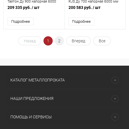
Тайтон Ду 900 напорная 6000
RJS Ду 700 напорная 6000 мм
мм раструбная с ЦПП б/к с нар.
раструбная с ВГЦ б/к с нар. лак.
209 335 руб.
/ шт
200 583 руб.
/ шт
лак. покрытием Свободный
покрытием Свободный Сокол
Сокол
Подробнее
Подробнее
Назад
1
2
Вперед
Все
КАТАЛОГ МЕТАЛЛОПРОКАТА
НАШИ ПРЕДЛОЖЕНИЯ
ПОМОЩЬ И СЕРВИСЫ