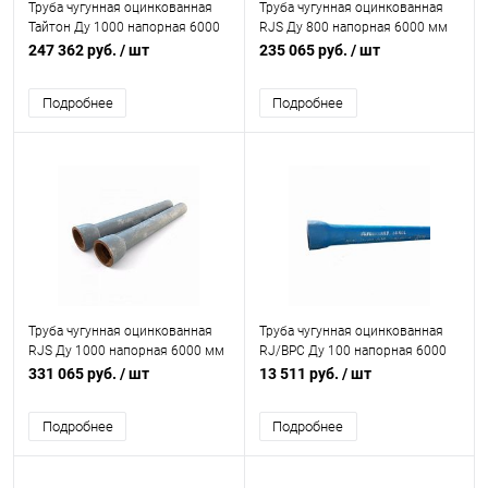
Труба чугунная оцинкованная
Труба чугунная оцинкованная
Тайтон Ду 1000 напорная 6000
RJS Ду 800 напорная 6000 мм
мм раструбная с ЦПП б/к с нар.
раструбная с ЦПП б/к с нар. лак.
247 362 руб.
/ шт
235 065 руб.
/ шт
лак. покрытием Свободный
покрытием Свободный Сокол
Сокол
Подробнее
Подробнее
Труба чугунная оцинкованная
Труба чугунная оцинкованная
RJS Ду 1000 напорная 6000 мм
RJ/ВРС Ду 100 напорная 6000
раструбная с ВГЦ б/к с нар. лак.
мм раструбная с ЦПП б/к с нар.
331 065 руб.
/ шт
13 511 руб.
/ шт
покрытием Свободный Сокол
лак. покрытием Свободный
Сокол
Подробнее
Подробнее