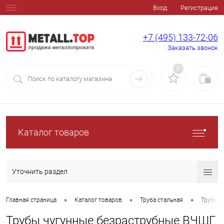
Вход
Регистрация
+7 (495) 133-72-06
Заказать звонок
0
Каталог товаров
Уточнить раздел
•
•
•
Главная страница
Каталог товаров
Труба стальная
Трубы д
Трубы чугунные безраструбные ВЧШГ