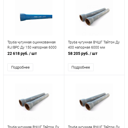
Труба чугунная оцинкованная
Труба чугунная ВЧШГ Тайтон Ду
RJ/ВРС Ду 150 напорная 6000
400 напорная 6000 мм
мм раструбная с ВГЦ б/к с нар.
раструбная с ЦПП б/к с нар. лак.
22 618 руб.
/ шт
58 205 руб.
/ шт
лак. покрытием Свободный
покрытием Свободный Сокол
Сокол
Подробнее
Подробнее
Труба чугунная ВЧШГ Тайтон Ду
Труба чугунная ВЧШГ Тайтон Ду