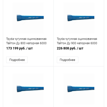
Труба чугунная оцинкованная
Труба чугунная оцинкованная
Тайтон Ду 800 напорная 6000
Тайтон Ду 900 напорная 6000
мм раструбная с ЦПП б/к с нар.
мм раструбная с ВГЦ б/к с нар.
173 199 руб.
/ шт
226 808 руб.
/ шт
лак. покрытием Свободный
лак. покрытием Свободный
Сокол
Сокол
Подробнее
Подробнее