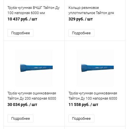
Труба чугунная ВЧШГ Тайтон Ду
Кольцо резиновое
100 напорная 6000 мм
уплотнительное Тайтон для
раструбная б/к с нар. лак.
ВЧШГ 150 мм
10 437 руб.
/ шт
329 руб.
/ шт
покрытием Свободный Сокол
Подробнее
Подробнее
Труба чугунная оцинкованная
Труба чугунная оцинкованная
Тайтон Ду 200 напорная 6000
Тайтон Ду 100 напорная 6000
мм раструбная с ВГЦ б/к с нар.
мм раструбная с ЦПП б/к с нар.
30 034 руб.
/ шт
11 558 руб.
/ шт
алюм. и эпоксидным
лак. покрытием Свободный
покрытием Свободный Сокол
Сокол
Подробнее
Подробнее