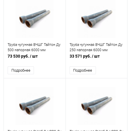
Труба чугунная ВЧШГ Тайтон Ду
Труба чугунная ВЧШГ Тайтон Ду
500 напорная 6000 мм
250 напорная 6000 мм
раструбная б/к без покрытия
раструбная с ВГЦ б/к с нар. лак.
73 530 руб.
/ шт
33 571 руб.
/ шт
Свободный Сокол
покрытием Свободный Сокол
Подробнее
Подробнее