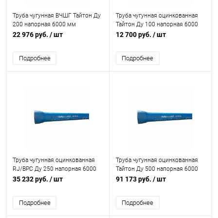
Труба чугунная ВЧШГ Тайтон Ду
Труба чугунная оцинкованная
200 напорная 6000 мм
Тайтон Ду 100 напорная 6000
раструбная с ЦПП б/к с нар. лак.
мм раструбная с ВГЦ б/к с нар.
22 976 руб.
/ шт
12 700 руб.
/ шт
покрытием Свободный Сокол
эпоксидным покрытием
Свободный Сокол
Подробнее
Подробнее
Труба чугунная оцинкованная
Труба чугунная оцинкованная
RJ/ВРС Ду 250 напорная 6000
Тайтон Ду 500 напорная 6000
мм раструбная с ЦПП б/к с нар.
мм раструбная с ВГЦ б/к с нар.
35 232 руб.
/ шт
91 173 руб.
/ шт
лак. покрытием Свободный
лак. покрытием Свободный
Сокол
Сокол
Подробнее
Подробнее