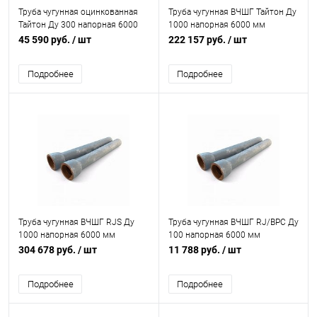
Труба чугунная оцинкованная
Труба чугунная ВЧШГ Тайтон Ду
Тайтон Ду 300 напорная 6000
1000 напорная 6000 мм
мм раструбная с ВГЦ б/к с нар.
раструбная б/к с нар. лак.
45 590 руб.
/ шт
222 157 руб.
/ шт
эпоксидным покрытием
покрытием Свободный Сокол
Свободный Сокол
Подробнее
Подробнее
Труба чугунная ВЧШГ RJS Ду
Труба чугунная ВЧШГ RJ/ВРС Ду
1000 напорная 6000 мм
100 напорная 6000 мм
раструбная с ЦПП б/к с нар. лак.
раструбная б/к с нар. лак.
304 678 руб.
/ шт
11 788 руб.
/ шт
покрытием Свободный Сокол
покрытием Свободный Сокол
Подробнее
Подробнее