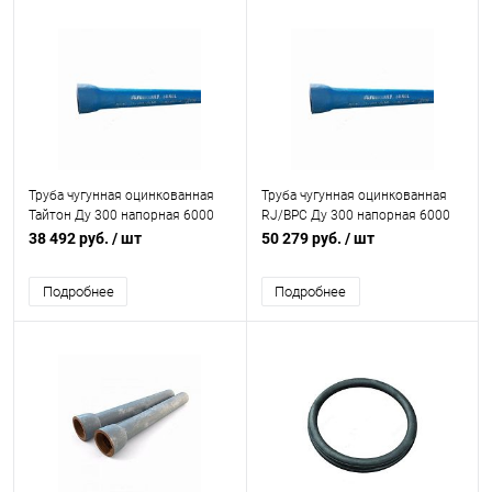
Труба чугунная оцинкованная
Труба чугунная оцинкованная
Тайтон Ду 300 напорная 6000
RJ/ВРС Ду 300 напорная 6000
мм раструбная с ЦПП б/к с нар.
мм раструбная с ВГЦ б/к с нар.
38 492 руб.
/ шт
50 279 руб.
/ шт
лак. покрытием Свободный
лак. покрытием Свободный
Сокол
Сокол
Подробнее
Подробнее