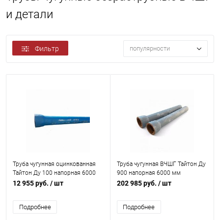
и детали
Фильтр
популярности
Труба чугунная оцинкованная
Труба чугунная ВЧШГ Тайтон Ду
Тайтон Ду 100 напорная 6000
900 напорная 6000 мм
мм раструбная с ВГЦ б/к с нар.
раструбная с ЦПП б/к с нар. лак.
12 955 руб.
/ шт
202 985 руб.
/ шт
лак. покрытием Свободный
покрытием Свободный Сокол
Сокол
Подробнее
Подробнее