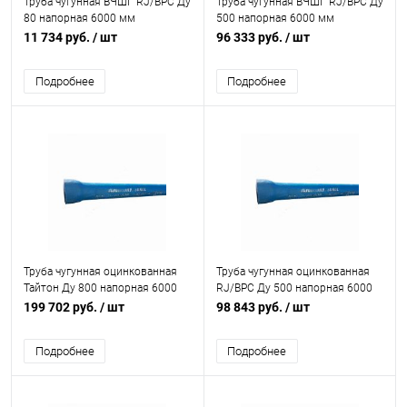
Труба чугунная ВЧШГ RJ/ВРС Ду
Труба чугунная ВЧШГ RJ/ВРС Ду
80 напорная 6000 мм
500 напорная 6000 мм
раструбная б/к с нар. лак.
раструбная с ЦПП б/к с нар. лак.
11 734 руб.
/ шт
96 333 руб.
/ шт
покрытием Свободный Сокол
покрытием Свободный Сокол
Подробнее
Подробнее
Труба чугунная оцинкованная
Труба чугунная оцинкованная
Тайтон Ду 800 напорная 6000
RJ/ВРС Ду 500 напорная 6000
мм раструбная с ВГЦ б/к с нар.
мм раструбная с ЦПП б/к с нар.
199 702 руб.
/ шт
98 843 руб.
/ шт
эпоксидным покрытием
лак. покрытием Свободный
Свободный Сокол
Сокол
Подробнее
Подробнее