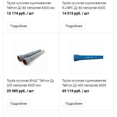
Труба чугунная оцинкованная
Труба чугунная оцинкованная
Тайтон Ду 80 напорная 6000 мм
RJ/ВРС Ду 80 напорная 6000
раструбная с ВГЦ б/к с нар.
мм раструбная с ВГЦ б/к с нар.
12 174 руб.
/ шт
14 515 руб.
/ шт
эпоксидным покрытием
лак. покрытием Свободный
Свободный Сокол
Сокол
Подробнее
Подробнее
Труба чугунная ВЧШГ Тайтон Ду
Труба чугунная оцинкованная
200 напорная 6000 мм
Тайтон Ду 400 напорная 6000
раструбная с ВГЦ б/к с нар. лак.
мм раструбная с ВГЦ б/к с нар.
25 985 руб.
/ шт
69 119 руб.
/ шт
покрытием Свободный Сокол
эпоксидным покрытием
Свободный Сокол
Подробнее
Подробнее