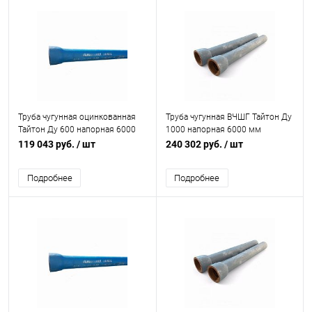
Труба чугунная оцинкованная
Труба чугунная ВЧШГ Тайтон Ду
Тайтон Ду 600 напорная 6000
1000 напорная 6000 мм
мм раструбная с ВГЦ б/к с нар.
раструбная с ЦПП б/к с нар. лак.
119 043 руб.
/ шт
240 302 руб.
/ шт
лак. покрытием Свободный
покрытием Свободный Сокол
Сокол
Подробнее
Подробнее