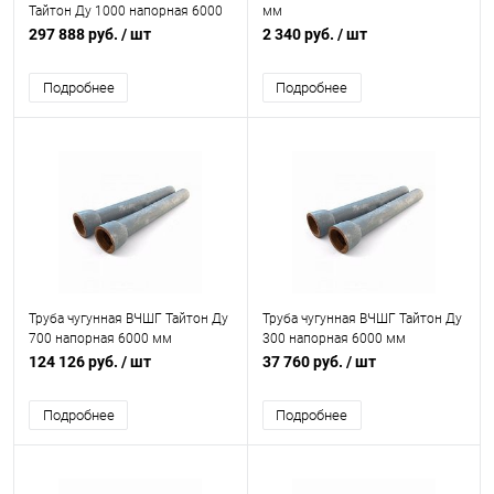
Тайтон Ду 1000 напорная 6000
мм
мм раструбная с ВГЦ б/к с нар.
297 888 руб.
/ шт
2 340 руб.
/ шт
алюм. и эпоксидным
покрытием Свободный Сокол
Подробнее
Подробнее
Труба чугунная ВЧШГ Тайтон Ду
Труба чугунная ВЧШГ Тайтон Ду
700 напорная 6000 мм
300 напорная 6000 мм
раструбная б/к с нар. лак.
раструбная с ЦПП б/к с нар. лак.
124 126 руб.
/ шт
37 760 руб.
/ шт
покрытием Свободный Сокол
покрытием Свободный Сокол
Подробнее
Подробнее