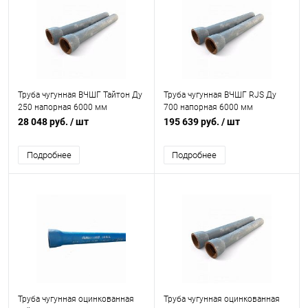
Труба чугунная ВЧШГ Тайтон Ду
Труба чугунная ВЧШГ RJS Ду
250 напорная 6000 мм
700 напорная 6000 мм
раструбная б/к без покрытия
раструбная с ВГЦ б/к с нар. лак.
28 048 руб.
/ шт
195 639 руб.
/ шт
Свободный Сокол
покрытием Свободный Сокол
Подробнее
Подробнее
Труба чугунная оцинкованная
Труба чугунная оцинкованная