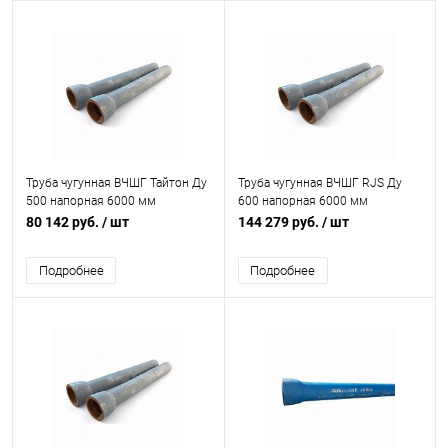
Труба чугунная ВЧШГ Тайтон Ду
Труба чугунная ВЧШГ RJS Ду
500 напорная 6000 мм
600 напорная 6000 мм
раструбная с ЦПП б/к с нар. лак.
раструбная с ВГЦ б/к с нар. лак.
80 142 руб.
/ шт
144 279 руб.
/ шт
покрытием Свободный Сокол
покрытием Свободный Сокол
Подробнее
Подробнее