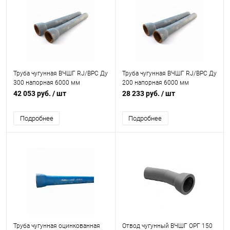
Труба чугунная ВЧШГ RJ/ВРС Ду
Труба чугунная ВЧШГ RJ/ВРС Ду
300 напорная 6000 мм
200 напорная 6000 мм
раструбная с ЦПП б/к с нар. лак.
раструбная с ВГЦ б/к с нар. лак.
42 053 руб.
/ шт
28 233 руб.
/ шт
покрытием Свободный Сокол
покрытием Свободный Сокол
Подробнее
Подробнее
Труба чугунная оцинкованная
Отвод чугунный ВЧШГ ОРГ 150