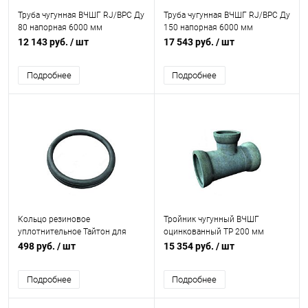
Труба чугунная ВЧШГ RJ/ВРС Ду
Труба чугунная ВЧШГ RJ/ВРС Ду
80 напорная 6000 мм
150 напорная 6000 мм
раструбная с ЦПП б/к с нар. лак.
раструбная б/к без покрытия
12 143 руб.
/ шт
17 543 руб.
/ шт
покрытием Свободный Сокол
Свободный Сокол
Подробнее
Подробнее
Кольцо резиновое
Тройник чугунный ВЧШГ
уплотнительное Тайтон для
оцинкованный ТР 200 мм
ВЧШГ 200 мм
498 руб.
/ шт
15 354 руб.
/ шт
Подробнее
Подробнее