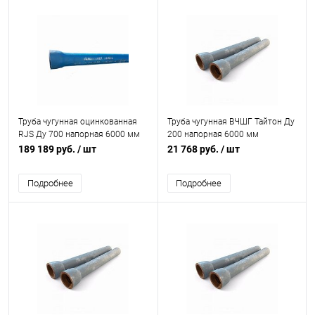
Труба чугунная оцинкованная
Труба чугунная ВЧШГ Тайтон Ду
RJS Ду 700 напорная 6000 мм
200 напорная 6000 мм
раструбная с ЦПП б/к с нар. лак.
раструбная б/к с нар. лак.
189 189 руб.
/ шт
21 768 руб.
/ шт
покрытием Свободный Сокол
покрытием Свободный Сокол
Подробнее
Подробнее