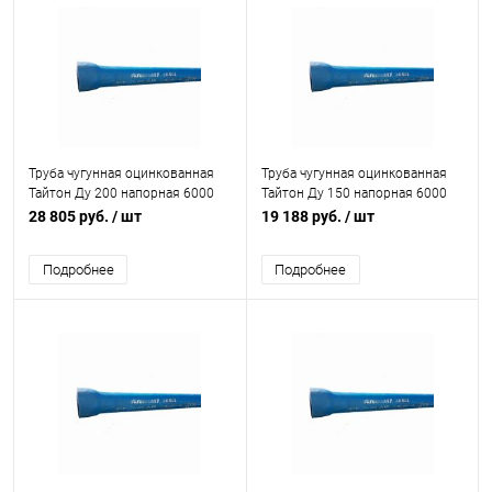
Труба чугунная оцинкованная
Труба чугунная оцинкованная
Тайтон Ду 200 напорная 6000
Тайтон Ду 150 напорная 6000
мм раструбная с ВГЦ б/к с нар.
мм раструбная с ВГЦ б/к с нар.
28 805 руб.
/ шт
19 188 руб.
/ шт
эпоксидным покрытием
эпоксидным покрытием
Свободный Сокол
Свободный Сокол
Подробнее
Подробнее