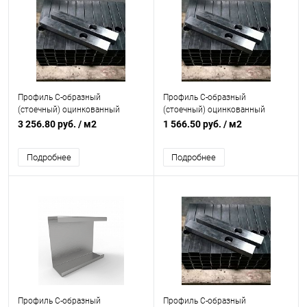
Профиль C-образный
Профиль C-образный
(стоечный) оцинкованный
(стоечный) оцинкованный
толщина 0,7мм с отверстиями
толщина 1мм с отверстиями
3 256.80 руб.
/ м2
1 566.50 руб.
/ м2
Подробнее
Подробнее
Профиль C-образный
Профиль C-образный