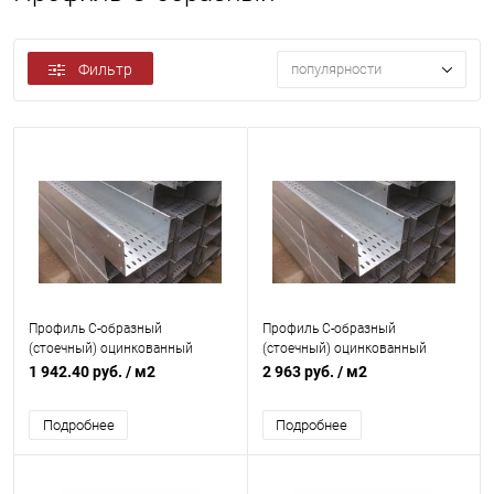
Фильтр
популярности
Профиль C-образный
Профиль C-образный
(стоечный) оцинкованный
(стоечный) оцинкованный
толщина 1мм
толщина 1,5мм
1 942.40 руб.
/ м2
2 963 руб.
/ м2
перфорированный
перфорированный
Подробнее
Подробнее