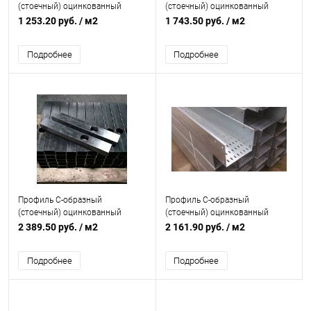
(стоечный) оцинкованный
(стоечный) оцинкованный
толщина 1мм
толщина 1,2мм с отверстиями
1 253.20 руб.
/ м2
1 743.50 руб.
/ м2
Подробнее
Подробнее
Профиль C-образный
Профиль C-образный
(стоечный) оцинкованный
(стоечный) оцинкованный
толщина 1,5мм с отверстиями
толщина 1,2мм
2 389.50 руб.
/ м2
2 161.90 руб.
/ м2
перфорированный
Подробнее
Подробнее