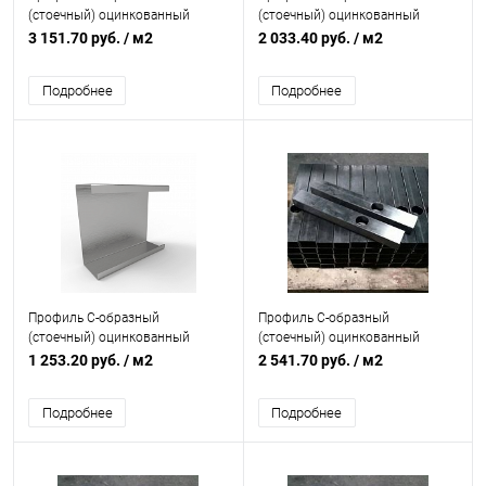
(стоечный) оцинкованный
(стоечный) оцинкованный
толщина 2мм
толщина 2мм
3 151.70 руб.
/ м2
2 033.40 руб.
/ м2
перфорированный
Подробнее
Подробнее
Профиль C-образный
Профиль C-образный
(стоечный) оцинкованный
(стоечный) оцинкованный
толщина 0,7мм
толщина 2мм с отверстиями
1 253.20 руб.
/ м2
2 541.70 руб.
/ м2
Подробнее
Подробнее