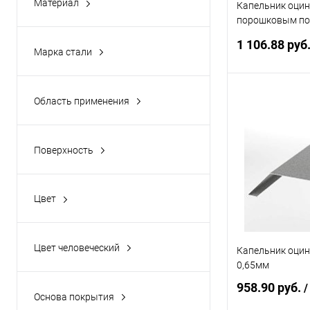
Материал
Капельник оци
оцинкованная сталь
порошковым по
RAL 5002
оцинкованная сталь с
1 106.88 руб
Марка стали
порошковым покрытием
08ПС
Область применения
В 
кровля
Купить в 1 кл
Поверхность
В избранное
MT
глянцевая
Цвет
1014
1015
Цвет человеческий
Капельник оци
1018
белый
0,65мм
2004
желтый
958.90 руб.
/
Основа покрытия
3003
зелёный