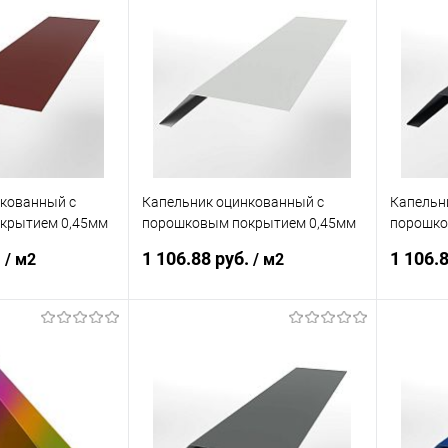
нкованный с
Капельник оцинкованный с
Капельн
крытием 0,45мм
порошковым покрытием 0,45мм
порошко
RAL 9003
RAL 702
.
1 106.88 руб.
1 106.
/ м2
/ м2
корзину
В корзину
ик
Сравнение
Купить в 1 клик
Сравнение
Купит
Под заказ
В избранное
Под заказ
В изб