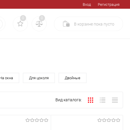
Вход
Регистрация
0
0
В корзине
пока
пусто
На окна
Для цоколя
Двойные
Вид каталога: