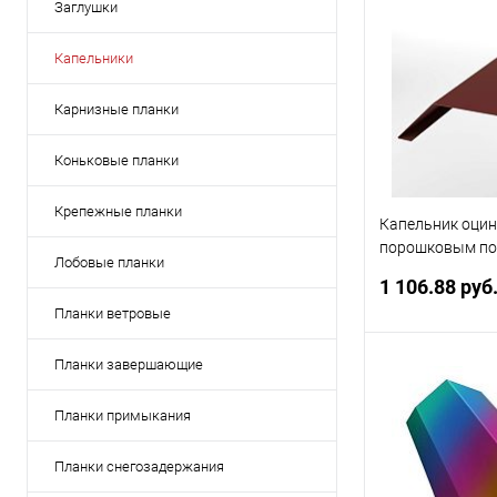
Заглушки
Капельники
Карнизные планки
Коньковые планки
Крепежные планки
Капельник оци
порошковым по
Лобовые планки
RAL 3009
1 106.88 руб
Планки ветровые
Планки завершающие
В 
Планки примыкания
Купить в 1 кл
Планки снегозадержания
В избранное