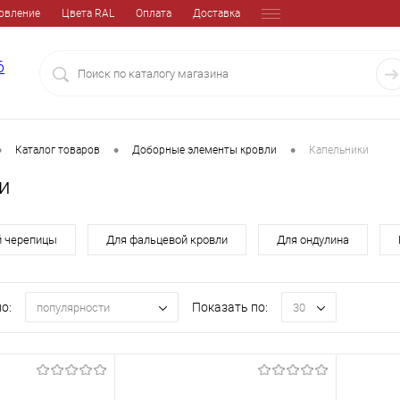
овление
Цвета RAL
Оплата
Доставка
6
•
•
•
Каталог товаров
Доборные элементы кровли
Капельники
и
й черепицы
Для фальцевой кровли
Для ондулина
о:
Показать по:
популярности
30