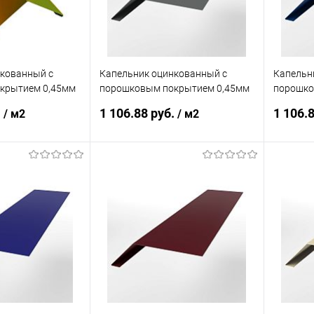
нкованный с
Капельник оцинкованный с
Капельн
крытием 0,45мм
порошковым покрытием 0,45мм
порошко
RAL 7005
RAL 500
.
1 106.88 руб.
1 106.
/ м2
/ м2
корзину
В корзину
ик
Сравнение
Купить в 1 клик
Сравнение
Купит
Под заказ
В избранное
Под заказ
В изб