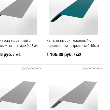
ь в 1 клик
Сравнение
Купить в 1 клик
Сравнение
ранное
Под заказ
В избранное
Под заказ
ик оцинкованный с
Капельник оцинкованный с
вым покрытием 0,45мм
порошковым покрытием 0,45мм
4
RAL 5021
88 руб.
1 106.88 руб.
/ м2
/ м2
В корзину
В корзину
ь в 1 клик
Сравнение
Купить в 1 клик
Сравнение
ранное
Под заказ
В избранное
Под заказ