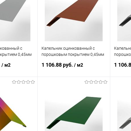
ик
Сравнение
Купить в 1 клик
Сравнение
Купит
Под заказ
В избранное
Под заказ
В изб
нкованный с
Капельник оцинкованный с
Капельн
крытием 0,45мм
порошковым покрытием 0,45мм
порошко
RAL 8004
RAL 700
.
1 106.88 руб.
1 106.
/ м2
/ м2
корзину
В корзину
ик
Сравнение
Купить в 1 клик
Сравнение
Купит
Под заказ
В избранное
Под заказ
В изб