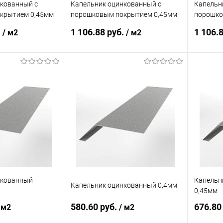
нкованный с
Капельник оцинкованный с
Капельн
крытием 0,45мм
порошковым покрытием 0,45мм
порошко
RAL 3005
RAL 101
.
1 106.88 руб.
1 106.
/ м2
/ м2
корзину
В корзину
ик
Сравнение
Купить в 1 клик
Сравнение
Купит
Под заказ
В избранное
Под заказ
В изб
нкованный
Капельн
Капельник оцинкованный 0,4мм
0,45мм
580.60 руб.
676.80
 м2
/ м2