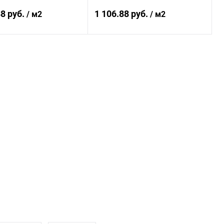
3
RAL 3011
88 руб.
1 106.88 руб.
/ м2
/ м2
В корзину
В корзину
ь в 1 клик
Сравнение
Купить в 1 клик
Сравнение
ранное
Под заказ
В избранное
Под заказ