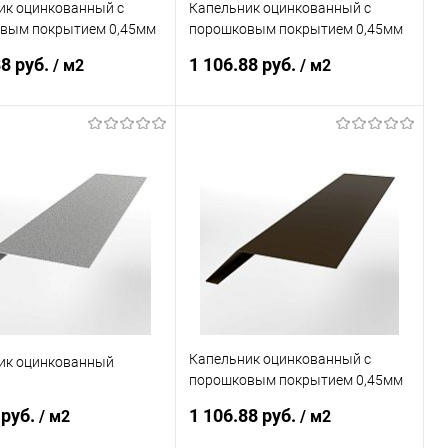
ик оцинкованный с
Капельник оцинкованный с
вым покрытием 0,45мм
порошковым покрытием 0,45мм
5
RAL 1014
88 руб.
1 106.88 руб.
/ м2
/ м2
В корзину
В корзину
ь в 1 клик
Сравнение
Купить в 1 клик
Сравнение
ранное
Под заказ
В избранное
Под заказ
Капельник оцинкованный с
ик оцинкованный
порошковым покрытием 0,45мм
RR 32
 руб.
1 106.88 руб.
/ м2
/ м2