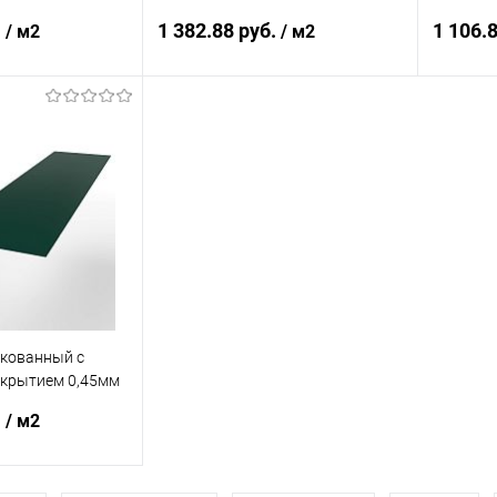
все цвета RAL
RAL 300
.
1 382.88 руб.
1 106.
/ м2
/ м2
корзину
В корзину
ик
Сравнение
Купить в 1 клик
Сравнение
Купит
Под заказ
В избранное
Под заказ
В изб
нкованный с
крытием 0,45мм
.
/ м2