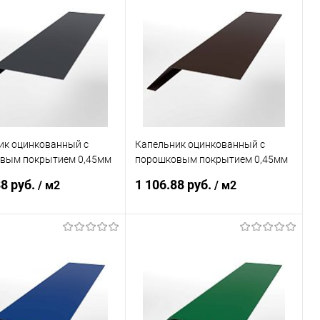
ик оцинкованный с
Капельник оцинкованный с
вым покрытием 0,45мм
порошковым покрытием 0,45мм
4
RAL 8017
88 руб.
1 106.88 руб.
/ м2
/ м2
В корзину
В корзину
ь в 1 клик
Сравнение
Купить в 1 клик
Сравнение
ранное
Под заказ
В избранное
Под заказ