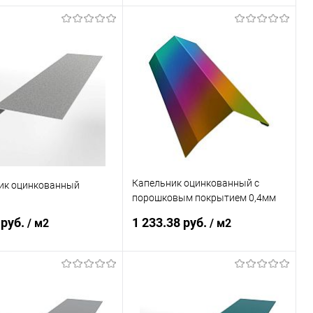
В корзину
В корзину
ь в 1 клик
Сравнение
Купить в 1 клик
Сравнение
ранное
Под заказ
В избранное
Под заказ
Капельник оцинкованный с
ик оцинкованный
порошковым покрытием 0,4мм
все цвета RAL
 руб.
1 233.38 руб.
/ м2
/ м2
В корзину
В корзину