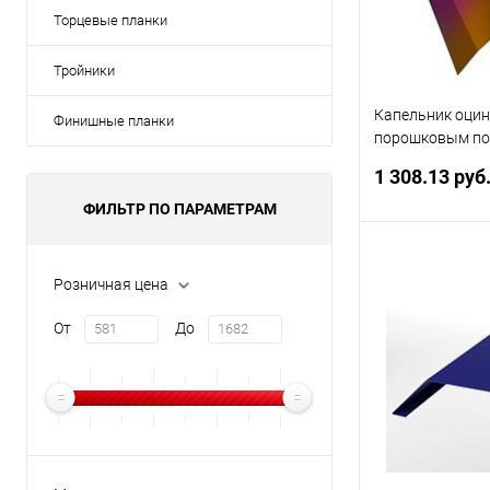
Торцевые планки
Тройники
Капельник оци
Финишные планки
порошковым по
все цвета RAL
1 308.13 руб
ФИЛЬТР ПО ПАРАМЕТРАМ
В 
Розничная цена
Купить в 1 кл
От
До
В избранное