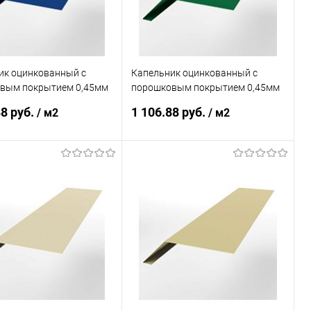
ик оцинкованный с
Капельник оцинкованный с
вым покрытием 0,45мм
порошковым покрытием 0,45мм
5
RAL 6029
88 руб.
1 106.88 руб.
/ м2
/ м2
В корзину
В корзину
ь в 1 клик
Сравнение
Купить в 1 клик
Сравнение
ранное
Под заказ
В избранное
Под заказ