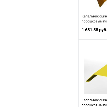
Капельник оци
порошковым по
все цвета RAL
1 681.88 руб
В 
Купить в 1 кл
В избранное
Капельник оци
порошковым по