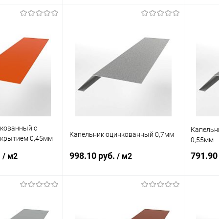
корзину
В корзину
ик
Сравнение
Купить в 1 клик
Сравнение
Купит
Под заказ
В избранное
Под заказ
В изб
нкованный с
Капельн
Капельник оцинкованный 0,7мм
крытием 0,45мм
0,55мм
.
998.10 руб.
791.90
/ м2
/ м2
корзину
В корзину