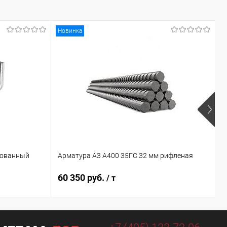
Новинка
кованный
Арматура А3 А400 35ГС 32 мм рифленая
З
60 350 руб.
5
/ т