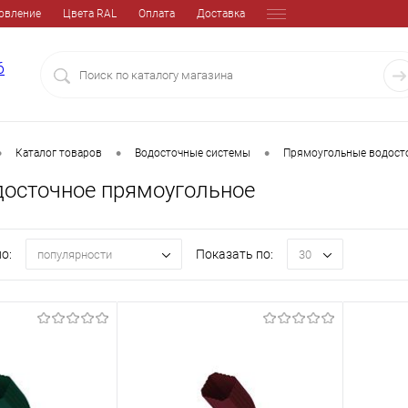
овление
Цвета RAL
Оплата
Доставка
6
•
•
•
Каталог товаров
Водосточные системы
Прямоугольные водост
досточное прямоугольное
о:
Показать по:
популярности
30