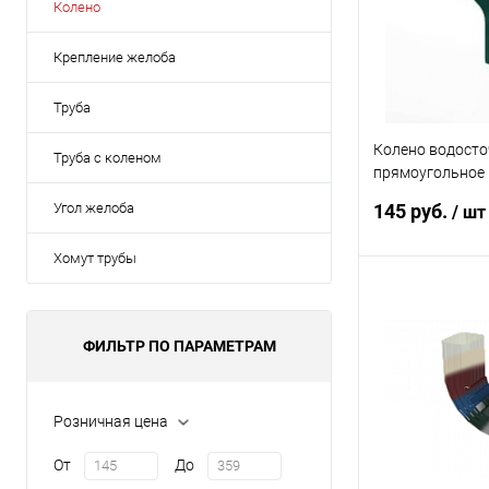
Колено
Крепление желоба
Труба
Колено водосто
Труба c коленом
прямоугольное 
Line Vortex RAL 
Угол желоба
145 руб.
/ шт
Хомут трубы
В 
ФИЛЬТР ПО ПАРАМЕТРАМ
Купить в 1 кл
В избранное
Розничная цена
От
До