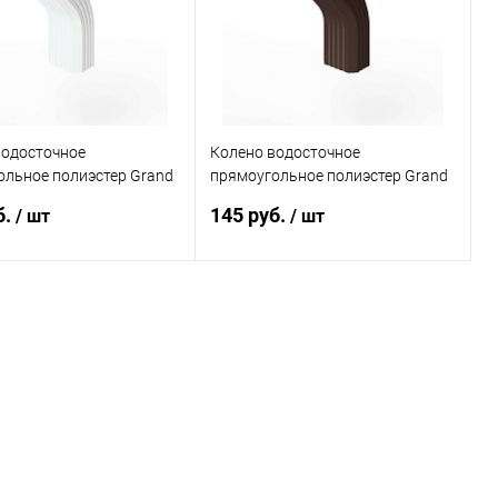
водосточное
Колено водосточное
ольное полиэстер Grand
прямоугольное полиэстер Grand
tex RAL 9003
Line Vortex RAL 8017
б.
145 руб.
/ шт
/ шт
В корзину
В корзину
ь в 1 клик
Сравнение
Купить в 1 клик
Сравнение
ранное
Под заказ
В избранное
Под заказ