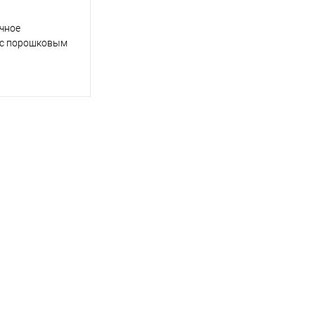
чное
 с порошковым
цвета RAL
корзину
ик
Сравнение
Под заказ