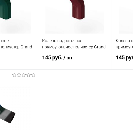
чное
Колено водосточное
Колено 
полиэстер Grand
прямоугольное полиэстер Grand
прямоуг
6005
Line Vortex RAL 3005
Line Vor
145 руб.
145 ру
/ шт
корзину
В корзину
ик
Сравнение
Купить в 1 клик
Сравнение
Купит
Под заказ
В избранное
Под заказ
В изб