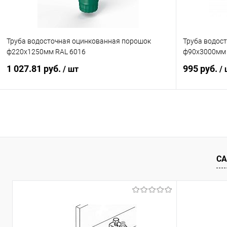
Труба водосточная оцинкованная порошок
Труба водост
ф220х1250мм RAL 6016
ф90х3000мм 
1 027.81 руб.
995 руб.
/ шт
/
В корзину
Купить в 1 клик
Сравнение
Купить в 1
В избранное
Под заказ
В избранн
СА