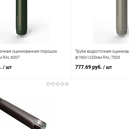
 клик
Сравнение
Купить в 1 клик
ое
Под заказ
В избранное
точная оцинкованная порошок
Труба водосточная оцинко
 RAL 6007
ф160х1250мм RAL 7003
б.
777.69 руб.
/ шт
/ шт
В корзину
В корз
 клик
Сравнение
Купить в 1 клик
ое
Под заказ
В избранное