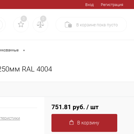
Вход
Регистрация
0
0
В корзине
пока
пусто
•
инкованные
250мм RAL 4004
751.81 руб.
/ шт
ктеристики
В корзину