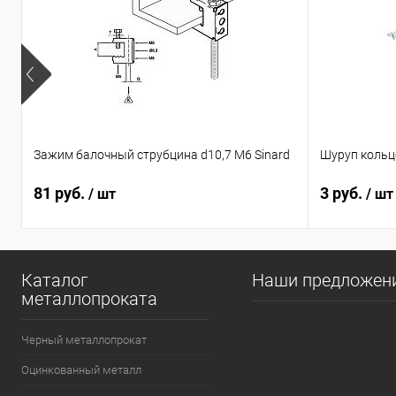
Зажим балочный струбцина d10,7 М6 Sinard
Шуруп кольц
81 руб.
3 руб.
/ шт
/ шт
Каталог
Наши предложен
металлопроката
Черный металлопрокат
Оцинкованный металл