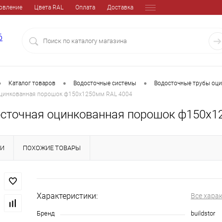
овление
Цвета RAL
Оплата
Доставка
6
•
•
•
Каталог товаров
Водосточные системы
Водосточные трубы оц
оцинкованная порошок ф150х1250мм RAL 4004
осточная оцинкованная порошок ф150х1
КИ
ПОХОЖИЕ ТОВАРЫ
Характеристики:
Все хара
Бренд
buildstor