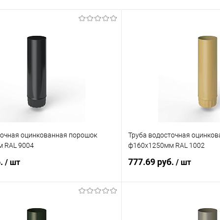
точная оцинкованная порошок
Труба водосточная оцинко
 RAL 9004
ф160х1250мм RAL 1002
б.
777.69 руб.
/ шт
/ шт
В корзину
В корз