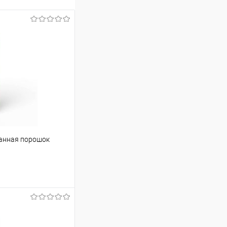
ванная порошок
ину