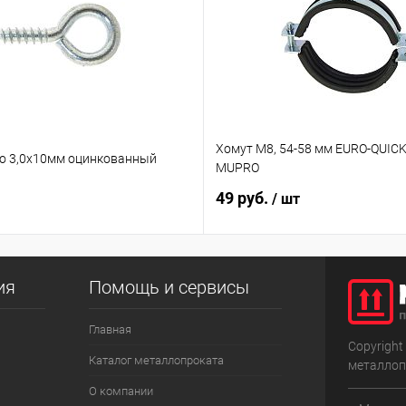
Хомут М8, 54-58 мм EURO-QUICK
о 3,0х10мм оцинкованный
MUPRO
49 руб.
/ шт
ия
Помощь и сервисы
Главная
Copyright
Каталог металлопроката
металлоп
О компании