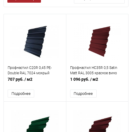
Профнастил С20R 0,45 PE-
Профнастил НС35R 0,5 Satin
Double RAL 7024 мокрый
Matt RAL 3005 красное вино
асфальт
707 руб.
/ м2
1 096 руб.
/ м2
Подробнее
Подробнее