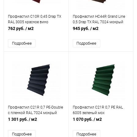
Профнастил С10R 0,45 Drap TX
Профнастил НС44R Grand Line
RAL 3005 красное вино
0,5 Drap TX RAL 7024 мокрый
асфальт
762 руб.
/ м2
945 руб.
/ м2
Подробнее
Подробнее
Профнастил С21R 0,7 PE-Double
Профнастил С21R 0,7 PE RAL
с пленкой RAL 7024 мокрый
6005 зеленый мох
асфальт
1 301 руб.
/ м2
1 070 руб.
/ м2
Подробнее
Подробнее