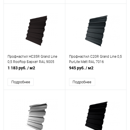
Профнастил НС35R Grand Line
Профнастил С20R Grand Line 0,5
0,5 Rooftop Бархат RAL 9005
PurLite Matt RAL 7016
черный
антрацитово-серый
1 183 руб.
/ м2
945 руб.
/ м2
Подробнее
Подробнее