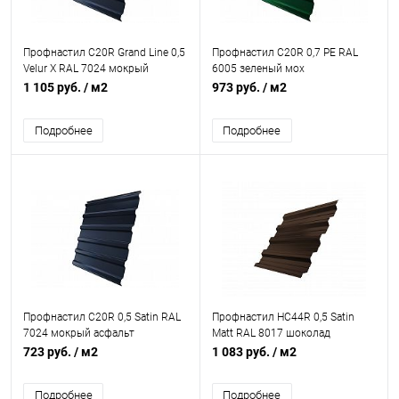
Профнастил С20R Grand Line 0,5
Профнастил С20R 0,7 PE RAL
Velur X RAL 7024 мокрый
6005 зеленый мох
асфальт
1 105 руб.
/ м2
973 руб.
/ м2
Подробнее
Подробнее
Профнастил С20R 0,5 Satin RAL
Профнастил НС44R 0,5 Satin
7024 мокрый асфальт
Matt RAL 8017 шоколад
723 руб.
/ м2
1 083 руб.
/ м2
Подробнее
Подробнее