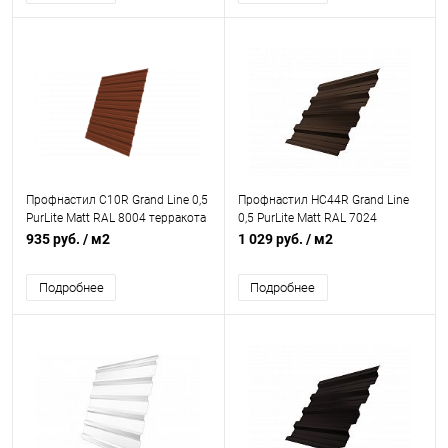
Профнастил С10R Grand Line 0,5
Профнастил НС44R Grand Line
PurLite Matt RAL 8004 терракота
0,5 PurLite Matt RAL 7024
мокрый асфальт
935 руб.
/ м2
1 029 руб.
/ м2
Подробнее
Подробнее