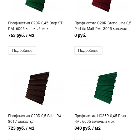
Профнастил С20R 0,45 Drap ST
Профнастил С20R Grand Line 0,5
RAL 6005 зеленый мох
PurLite Matt RAL 3005 красное
вино
763 руб.
/ м2
0 руб.
Подробнее
Подробнее
Профнастил С20R 0,5 Satin RAL
Профнастил НС35R 0,45 Drap
8017 шоколад
RAL 6005 зеленый мох
723 руб.
/ м2
840 руб.
/ м2