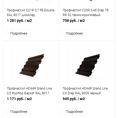
Профнастил С21R 0,7 PE-Double
Профнастил С20R 0,45 Drap TR
RAL 8017 шоколад
RR 32 темно-коричневый
1 281 руб.
/ м2
758 руб.
/ м2
Подробнее
Подробнее
Профнастил НС44R Grand Line
Профнастил НС44R Grand Line
0,5 Rooftop Бархат RAL 8017
0,5 Drap RAL 9005 черный
шоколад
1 171 руб.
/ м2
945 руб.
/ м2
Подробнее
Подробнее