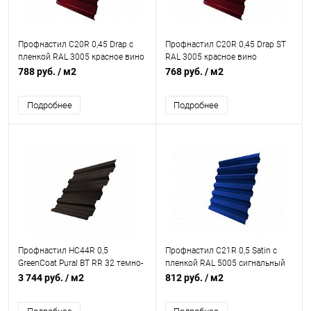
Профнастил С20R 0,45 Drap с
Профнастил С20R 0,45 Drap ST
пленкой RAL 3005 красное вино
RAL 3005 красное вино
788 руб.
/ м2
768 руб.
/ м2
Подробнее
Подробнее
Профнастил НС44R 0,5
Профнастил С21R 0,5 Satin с
GreenCoat Pural BT RR 32 темно-
пленкой RAL 5005 сигнальный
коричневый (RAL 8019 серо-
синий
3 744 руб.
/ м2
812 руб.
/ м2
коричневый)