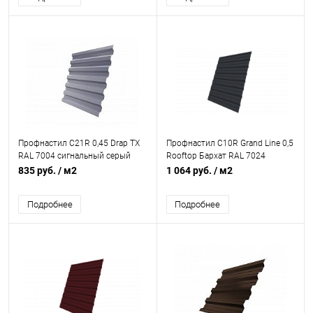
Профнастил С21R 0,45 Drap TX
Профнастил С10R Grand Line 0,5
RAL 7004 сигнальный серый
Rooftop Бархат RAL 7024
мокрый асфальт
835 руб.
/ м2
1 064 руб.
/ м2
Подробнее
Подробнее