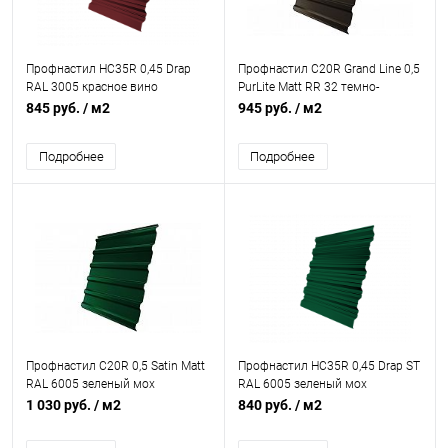
Профнастил НС35R 0,45 Drap
Профнастил С20R Grand Line 0,5
RAL 3005 красное вино
PurLite Matt RR 32 темно-
коричневый
845 руб.
/ м2
945 руб.
/ м2
Подробнее
Подробнее
Профнастил С20R 0,5 Satin Matt
Профнастил НС35R 0,45 Drap ST
RAL 6005 зеленый мох
RAL 6005 зеленый мох
1 030 руб.
/ м2
840 руб.
/ м2