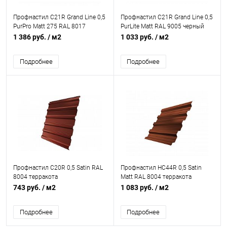
Профнастил С21R Grand Line 0,5
Профнастил С21R Grand Line 0,5
PurPro Matt 275 RAL 8017
PurLite Matt RAL 9005 черный
шоколад
1 386 руб.
/ м2
1 033 руб.
/ м2
Подробнее
Подробнее
Профнастил С20R 0,5 Satin RAL
Профнастил НС44R 0,5 Satin
8004 терракота
Matt RAL 8004 терракота
743 руб.
/ м2
1 083 руб.
/ м2
Подробнее
Подробнее