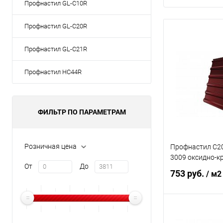
Профнастил GL-С10R
Профнастил GL-С20R
Профнастил GL-С21R
Профнастил НС44R
ФИЛЬТР ПО ПАРАМЕТРАМ
Розничная цена
Профнастил С20R
3009 оксидно-к
От
До
753 руб.
/ м2
В 