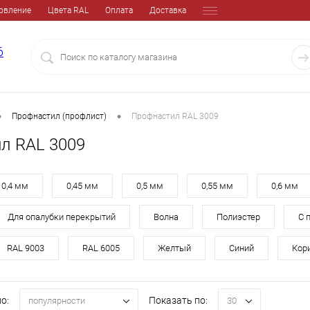
овление
Цвета RAL
Оплата
Доставка
6
•
•
Профнастил (профлист)
Профнастил RAL 3009
л RAL 3009
0,4 мм
0,45 мм
0,5 мм
0,55 мм
0,6 мм
Для опалубки перекрытий
Волна
Полиэстер
С 
RAL 9003
RAL 6005
Желтый
Синий
Кор
о:
Показать по:
популярности
30