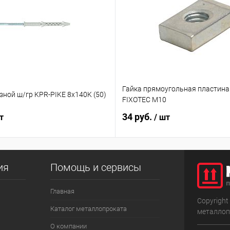
Гайка прямоугольная пластина
ной ш/гр KPR-PIKE 8х140K (50)
FIXOTEC M10
34 руб.
т
/ шт
ия
Помощь и сервисы
Главная
Copyright
Каталог металлопроката
металлоп
О компании