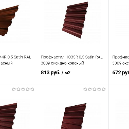
ик
Сравнение
Купить в 1 клик
Сравнение
Купит
Под заказ
В избранное
Под заказ
В изб
4R 0,5 Satin RAL
Профнастил НС35R 0,5 Satin RAL
Профнаст
расный
3009 оксидно-красный
3009 ок
813 руб.
672 ру
/ м2
корзину
В корзину
ик
Сравнение
Купить в 1 клик
Сравнение
Купит
Под заказ
В избранное
Под заказ
В изб