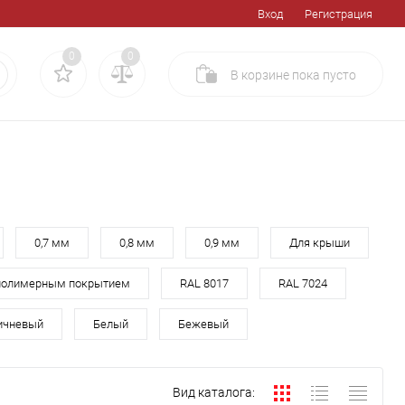
Вход
Регистрация
0
0
В корзине
пока
пусто
0,7 мм
0,8 мм
0,9 мм
Для крыши
полимерным покрытием
RAL 8017
RAL 7024
ичневый
Белый
Бежевый
Вид каталога: