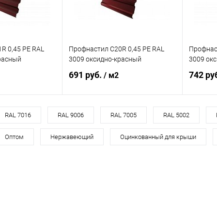
R 0,45 PE RAL
Профнастил С20R 0,45 PE RAL
Профнас
расный
3009 оксидно-красный
3009 ок
691 руб.
742 ру
/ м2
корзину
В корзину
RAL 7016
RAL 9006
RAL 7005
RAL 5002
Оптом
Нержавеющий
Оцинкованный для крыши
ик
Сравнение
Купить в 1 клик
Сравнение
Купит
Под заказ
В избранное
Под заказ
В изб