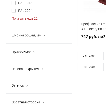
RAL 1018
RAL 2004
Показать ещё 22
Профнастил С21
3009 оксидно-к
Ширина общая, мм
747 руб.
/ м2
1051
1060
Применение
1165
В 
RAL 9005
гараж
1180
кровля
RAL 7004
Купить в 1 кл
Основа покрытия
800
стены, гараж, перекрытия
Полиуретан
В избранное
Показать ещё 1
Полиэфир
Оттенок
Белый
Желтый
Обратная сторона
Зеленый