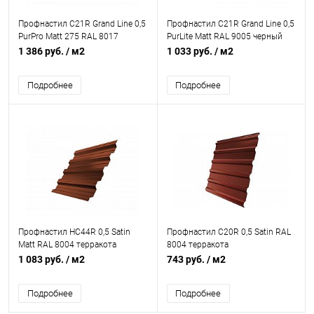
Профнастил С21R Grand Line 0,5
Профнастил С21R Grand Line 0,5
PurPro Matt 275 RAL 8017
PurLite Matt RAL 9005 черный
шоколад
1 386 руб.
/ м2
1 033 руб.
/ м2
Подробнее
Подробнее
Профнастил НС44R 0,5 Satin
Профнастил С20R 0,5 Satin RAL
Matt RAL 8004 терракота
8004 терракота
1 083 руб.
/ м2
743 руб.
/ м2
Подробнее
Подробнее