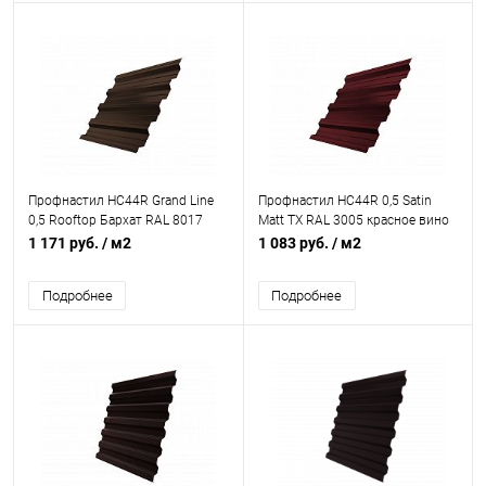
Профнастил НС44R Grand Line
Профнастил НС44R 0,5 Satin
0,5 Rooftop Бархат RAL 8017
Matt TX RAL 3005 красное вино
шоколад
1 171 руб.
/ м2
1 083 руб.
/ м2
Подробнее
Подробнее