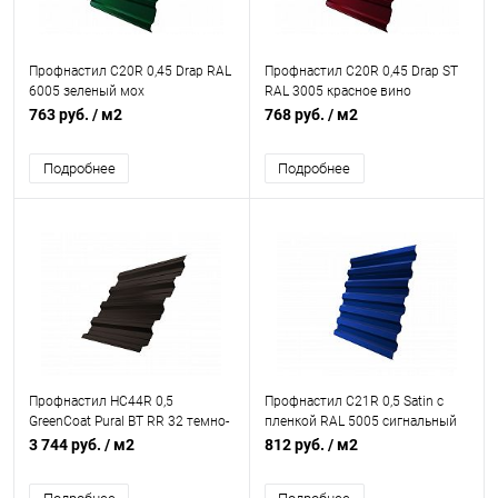
Профнастил С20R 0,45 Drap RAL
Профнастил С20R 0,45 Drap ST
6005 зеленый мох
RAL 3005 красное вино
763 руб.
/ м2
768 руб.
/ м2
Подробнее
Подробнее
Профнастил НС44R 0,5
Профнастил С21R 0,5 Satin с
GreenCoat Pural BT RR 32 темно-
пленкой RAL 5005 сигнальный
коричневый (RAL 8019 серо-
синий
3 744 руб.
/ м2
812 руб.
/ м2
коричневый)