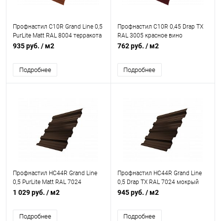
Профнастил С10R Grand Line 0,5
Профнастил С10R 0,45 Drap TX
PurLite Matt RAL 8004 терракота
RAL 3005 красное вино
935 руб.
/ м2
762 руб.
/ м2
Подробнее
Подробнее
Профнастил НС44R Grand Line
Профнастил НС44R Grand Line
0,5 PurLite Matt RAL 7024
0,5 Drap TX RAL 7024 мокрый
мокрый асфальт
асфальт
1 029 руб.
/ м2
945 руб.
/ м2
Подробнее
Подробнее