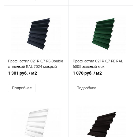
Профнастил С21R 0,7 PE-Double
Профнастил С21R 0,7 PE RAL
с пленкой RAL 7024 мокрый
6005 зеленый мох
асфальт
1 301 руб.
/ м2
1 070 руб.
/ м2
Подробнее
Подробнее