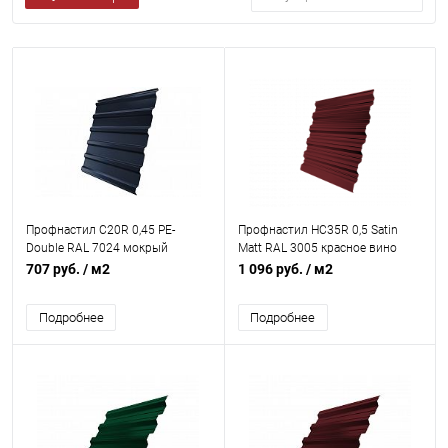
Профнастил С20R 0,45 PE-
Профнастил НС35R 0,5 Satin
Double RAL 7024 мокрый
Matt RAL 3005 красное вино
асфальт
707 руб.
/ м2
1 096 руб.
/ м2
Подробнее
Подробнее