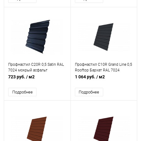
Профнастил С20R 0,5 Satin RAL
Профнастил С10R Grand Line 0,5
7024 мокрый асфальт
Rooftop Бархат RAL 7024
мокрый асфальт
723 руб.
/ м2
1 064 руб.
/ м2
Подробнее
Подробнее