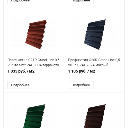
Подробнее
Подробнее
Профнастил С21R Grand Line 0,5
Профнастил С20R Grand Line 0,5
PurLite Matt RAL 8004 терракота
Velur X RAL 7024 мокрый
асфальт
1 033 руб.
/ м2
1 105 руб.
/ м2
Подробнее
Подробнее