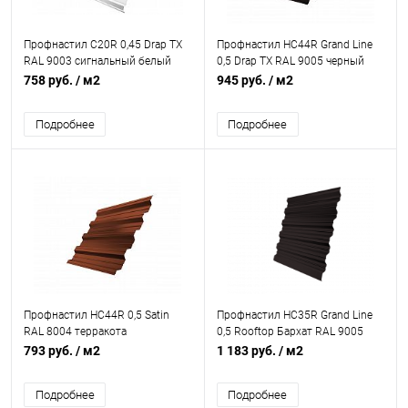
Профнастил С20R 0,45 Drap TX
Профнастил НС44R Grand Line
RAL 9003 сигнальный белый
0,5 Drap TX RAL 9005 черный
758 руб.
/ м2
945 руб.
/ м2
Подробнее
Подробнее
Профнастил НС44R 0,5 Satin
Профнастил НС35R Grand Line
RAL 8004 терракота
0,5 Rooftop Бархат RAL 9005
черный
793 руб.
/ м2
1 183 руб.
/ м2
Подробнее
Подробнее