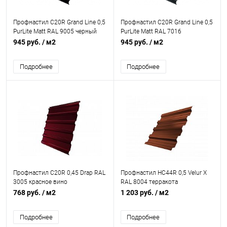
Профнастил С20R Grand Line 0,5
Профнастил С20R Grand Line 0,5
PurLite Matt RAL 9005 черный
PurLite Matt RAL 7016
антрацитово-серый
945 руб.
/ м2
945 руб.
/ м2
Подробнее
Подробнее
Профнастил С20R 0,45 Drap RAL
Профнастил НС44R 0,5 Velur X
3005 красное вино
RAL 8004 терракота
768 руб.
/ м2
1 203 руб.
/ м2
Подробнее
Подробнее