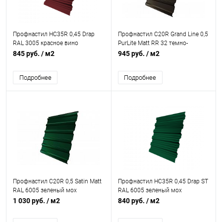
Профнастил НС35R 0,45 Drap
Профнастил С20R Grand Line 0,5
RAL 3005 красное вино
PurLite Matt RR 32 темно-
коричневый
845 руб.
/ м2
945 руб.
/ м2
Подробнее
Подробнее
Профнастил С20R 0,5 Satin Matt
Профнастил НС35R 0,45 Drap ST
RAL 6005 зеленый мох
RAL 6005 зеленый мох
1 030 руб.
/ м2
840 руб.
/ м2