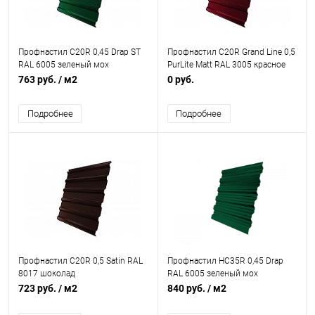
Профнастил С20R 0,45 Drap ST
Профнастил С20R Grand Line 0,5
RAL 6005 зеленый мох
PurLite Matt RAL 3005 красное
вино
763 руб.
/ м2
0 руб.
Подробнее
Подробнее
Профнастил С20R 0,5 Satin RAL
Профнастил НС35R 0,45 Drap
8017 шоколад
RAL 6005 зеленый мох
723 руб.
/ м2
840 руб.
/ м2