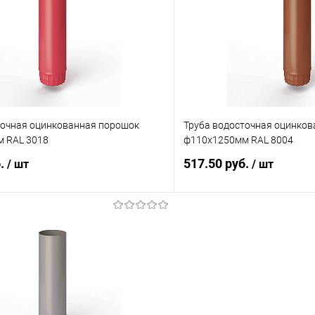
 клик
Сравнение
Купить в 1 клик
ое
Под заказ
В избранное
точная оцинкованная порошок
Труба водосточная оцинко
 RAL 3018
ф110х1250мм RAL 8004
б.
517.50 руб.
/ шт
/ шт
В корзину
В корз
 клик
Сравнение
Купить в 1 клик
ое
Под заказ
В избранное