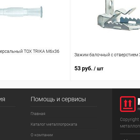
ерсальный TOX TRIКА М6х36
Зажим балочный с отверстием 3
53 руб.
/ шт
ия
Помощь и сервисы
Главная
Copyright
Каталог металлопроката
металлоп
О компании