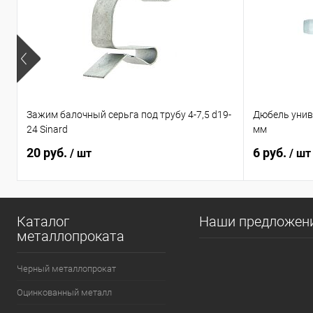
Зажим балочный серьга под трубу 4-7,5 d19-
Дюбель унив
24 Sinard
мм
20 руб.
6 руб.
/ шт
/ шт
Каталог
Наши предложен
металлопроката
Черный металлопрокат
Оцинкованный металл