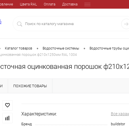
овление
Цвета RAL
Оплата
Доставка
6
•
•
•
Каталог товаров
Водосточные системы
Водосточные трубы оц
оцинкованная порошок ф210х1250мм RAL 1004
осточная оцинкованная порошок ф210х1
КИ
ПОХОЖИЕ ТОВАРЫ
Характеристики:
Все хара
Бренд
buildstor