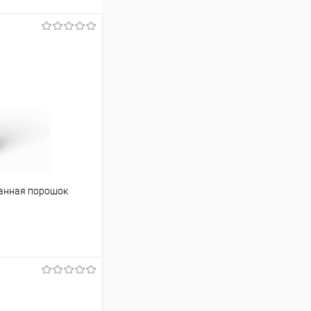
ванная порошок
ину