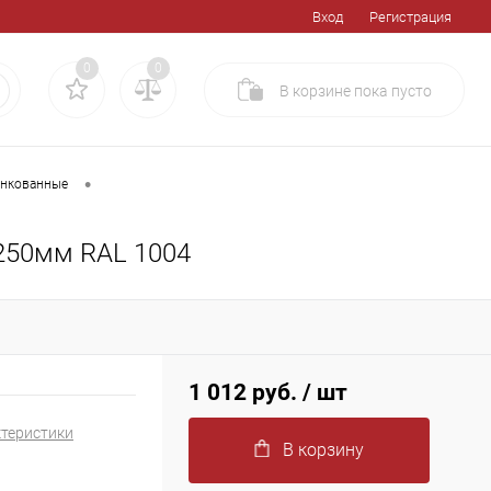
Вход
Регистрация
0
0
В корзине
пока
пусто
•
инкованные
250мм RAL 1004
1 012 руб.
/ шт
ктеристики
В корзину