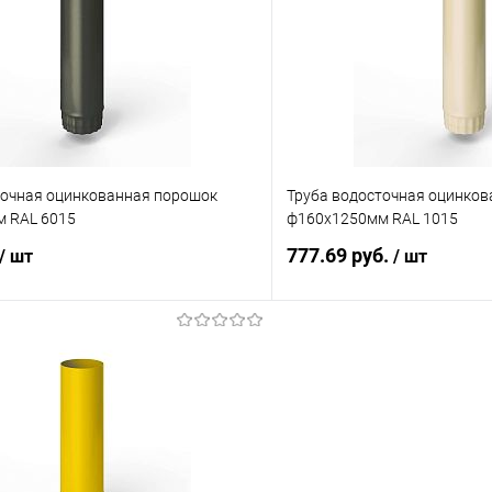
 клик
Сравнение
Купить в 1 клик
ое
Под заказ
В избранное
точная оцинкованная порошок
Труба водосточная оцинко
 RAL 6015
ф160х1250мм RAL 1015
777.69 руб.
/ шт
/ шт
В корзину
В корз
 клик
Сравнение
Купить в 1 клик
ое
Под заказ
В избранное