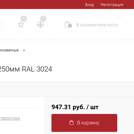
Вход
Регистрация
0
0
В корзине
пока
пусто
•
инкованные
250мм RAL 3024
947.31 руб.
/ шт
ктеристики
В корзину