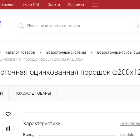
овление
Цвета RAL
Оплата
Доставка
6
•
•
•
Каталог товаров
Водосточные системы
Водосточные трубы оц
оцинкованная порошок ф200х1250мм RAL 3024
осточная оцинкованная порошок ф200х1
КИ
ПОХОЖИЕ ТОВАРЫ
Характеристики:
Все хара
Бренд
buildstor