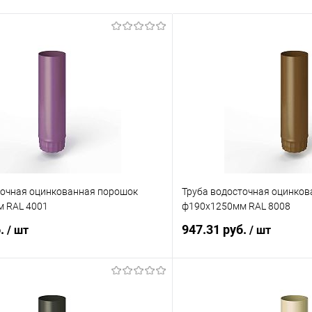
точная оцинкованная порошок
Труба водосточная оцинко
 RAL 4001
ф190х1250мм RAL 8008
б.
947.31 руб.
/ шт
/ шт
В корзину
В корз