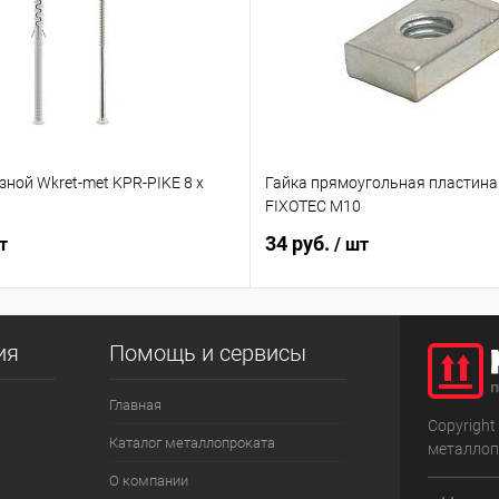
ной Wkret-met KPR-PIKE 8 х
Гайка прямоугольная пластина
FIXOTEC M10
34 руб.
т
/ шт
ия
Помощь и сервисы
Главная
Copyright
Каталог металлопроката
металлоп
О компании