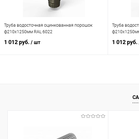
Труба водосточная оцинкованная порошок
Труба водос
ф210х1250мм RAL 6022
ф210х1250мм
1 012 руб.
1 012 руб.
/ шт
В корзину
Купить в 1 клик
Сравнение
Купить в 1
В избранное
Под заказ
В избранн
СА