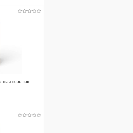
ванная порошок
ину