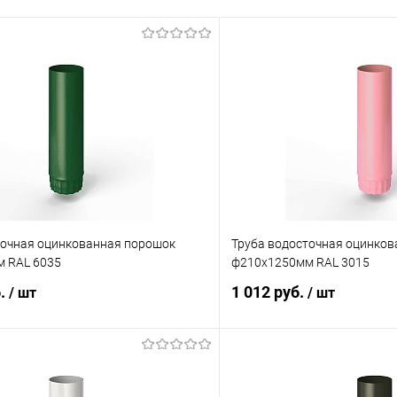
точная оцинкованная порошок
Труба водосточная оцинко
 RAL 6035
ф210х1250мм RAL 3015
б.
1 012 руб.
/ шт
/ шт
В корзину
В корз