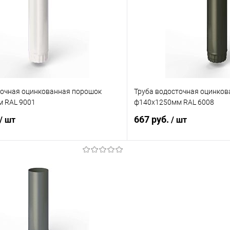
 клик
Сравнение
Купить в 1 клик
ое
Под заказ
В избранное
точная оцинкованная порошок
Труба водосточная оцинко
 RAL 9001
ф140х1250мм RAL 6008
667 руб.
/ шт
/ шт
В корзину
В корз
 клик
Сравнение
Купить в 1 клик
ое
Под заказ
В избранное