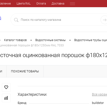
овление
Цвета RAL
Оплата
Доставка
6
•
•
•
Каталог товаров
Водосточные системы
Водосточные трубы оц
оцинкованная порошок ф180х1250мм RAL 7033
осточная оцинкованная порошок ф180х1
КИ
ПОХОЖИЕ ТОВАРЫ
Характеристики:
Все хара
Бренд
buildstor