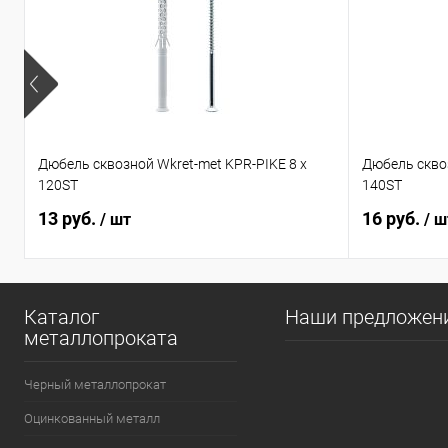
Дюбель сквозной Wkret-met KPR-PIKE 8 х
Дюбель сквоз
120ST
140ST
13 руб.
16 руб.
/ шт
/ ш
Каталог
Наши предложен
металлопроката
Черный металлопрокат
Оцинкованный металл