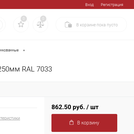
Вход
Регистрация
0
0
В корзине
пока
пусто
•
инкованные
250мм RAL 7033
862.50 руб.
/ шт
ктеристики
В корзину