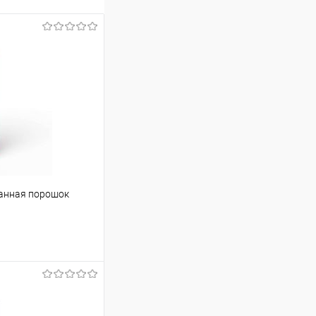
ванная порошок
ину