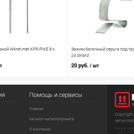
ной Wkret-met KPR-PIKE 8 х
Зажим балочный серьга под труб
24 Sinard
20 руб.
т
/ шт
ия
Помощь и сервисы
Главная
Copyright
Каталог металлопроката
металлоп
О компании