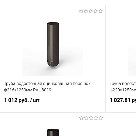
Труба водосточная оцинкованная порошок
Труба водос
ф216х1250мм RAL 8019
ф220х1250мм
1 012 руб.
1 027.81 р
/ шт
В корзину