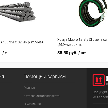
Хомут Mupro Safety Clip зел.пол
 А400 35ГС 32 мм рифленая
(26,9мм) оцинк.
б.
38.50 руб.
/ т
/ шт
ия
Помощь и сервисы
Главная
Copyright
Каталог металлопроката
металлоп
О компании