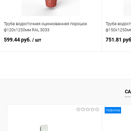
Труба водосточная оцинкованная порошок
Труба водос
ф120х1250мм RAL 3033
ф150х1250мм
599.44 руб.
751.81 ру
/ шт
В корзину
Купить в 1 клик
Сравнение
Купить в 1
В избранное
Под заказ
В избранн
СА
Новинка