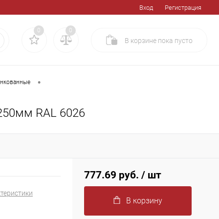
Вход
Регистрация
0
0
В корзине
пока
пусто
•
инкованные
250мм RAL 6026
777.69 руб.
/ шт
ктеристики
В корзину