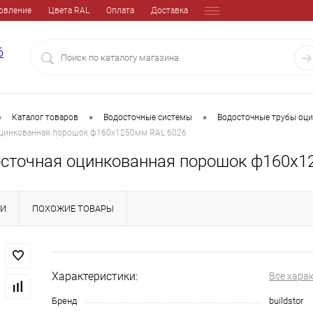
овление
Цвета RAL
Оплата
Доставка
6
•
•
•
Каталог товаров
Водосточные системы
Водосточные трубы оц
оцинкованная порошок ф160х1250мм RAL 6026
осточная оцинкованная порошок ф160х1
КИ
ПОХОЖИЕ ТОВАРЫ
Характеристики:
Все хара
Бренд
buildstor