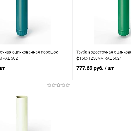
 клик
Сравнение
Купить в 1 клик
ое
Под заказ
В избранное
точная оцинкованная порошок
Труба водосточная оцинко
 RAL 5021
ф160х1250мм RAL 6024
777.69 руб.
 шт
/ шт
В корзину
В корз
 клик
Сравнение
Купить в 1 клик
ое
Под заказ
В избранное