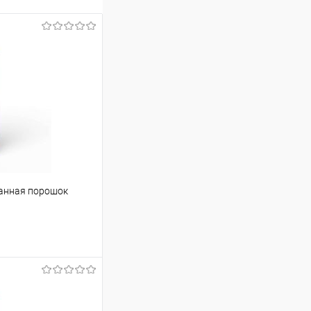
ванная порошок
ину