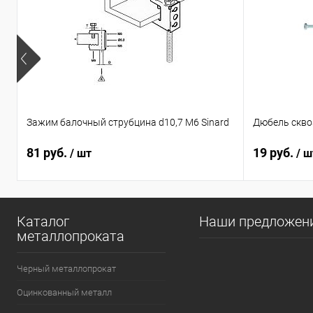
Зажим балочный струбцина d10,7 М6 Sinard
Дюбель сквоз
81 руб.
19 руб.
/ шт
/ ш
Каталог
Наши предложен
металлопроката
Черный металлопрокат
Оцинкованный металл