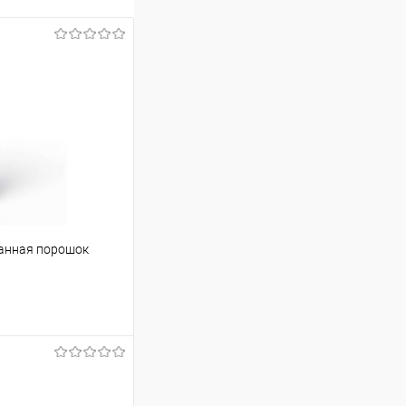
ванная порошок
ину