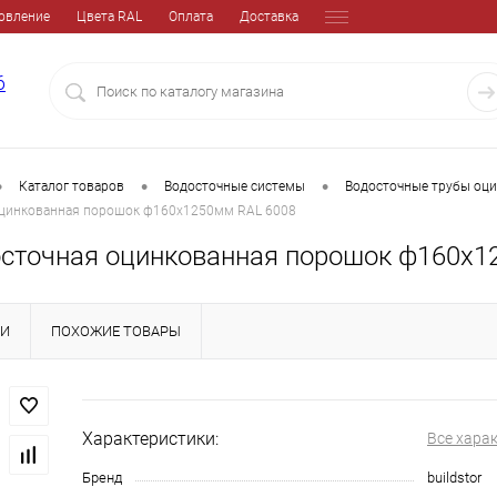
овление
Цвета RAL
Оплата
Доставка
6
•
•
•
Каталог товаров
Водосточные системы
Водосточные трубы оц
оцинкованная порошок ф160х1250мм RAL 6008
осточная оцинкованная порошок ф160х1
КИ
ПОХОЖИЕ ТОВАРЫ
Характеристики:
Все хара
Бренд
buildstor