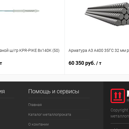
ной ш/гр KPR-PIKE 8х140K (50)
Арматура А3 А400 35ГС 32 мм 
60 350 руб.
т
/ т
ия
Помощь и сервисы
Главная
Copyright
Каталог металлопроката
металлоп
О компании