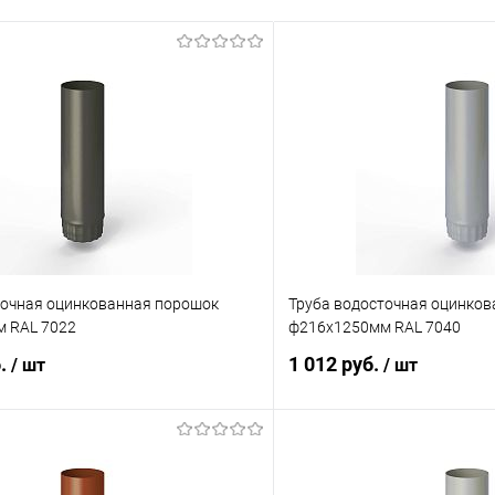
точная оцинкованная порошок
Труба водосточная оцинко
 RAL 7022
ф216х1250мм RAL 7040
б.
1 012 руб.
/ шт
/ шт
В корзину
В корз