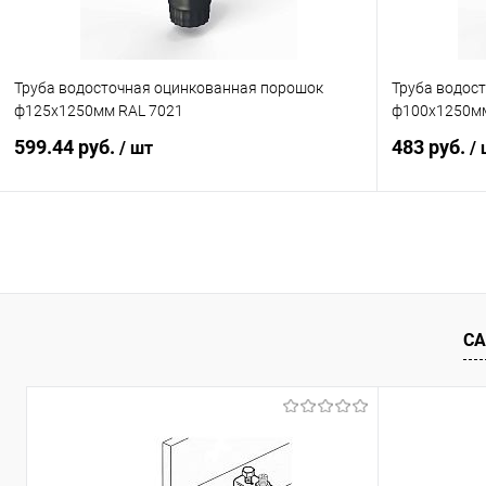
Труба водосточная оцинкованная порошок
Труба водос
ф125х1250мм RAL 7021
ф100х1250мм
599.44 руб.
483 руб.
/ шт
/
В корзину
Купить в 1 клик
Сравнение
Купить в 1
В избранное
Под заказ
В избранн
СА