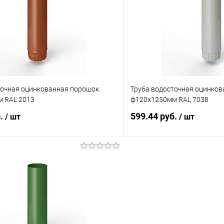
 клик
Сравнение
Купить в 1 клик
ое
Под заказ
В избранное
точная оцинкованная порошок
Труба водосточная оцинко
 RAL 2013
ф120х1250мм RAL 7038
б.
599.44 руб.
/ шт
/ шт
В корзину
В корз
 клик
Сравнение
Купить в 1 клик
ое
Под заказ
В избранное