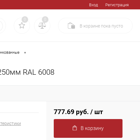
Вход
Регистрация
0
0
В корзине
пока
пусто
•
инкованные
250мм RAL 6008
777.69 руб.
/ шт
ктеристики
В корзину