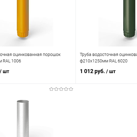
 клик
Сравнение
Купить в 1 клик
ое
Под заказ
В избранное
точная оцинкованная порошок
Труба водосточная оцинко
 RAL 1006
ф210х1250мм RAL 6020
1 012 руб.
/ шт
/ шт
В корзину
В корз
 клик
Сравнение
Купить в 1 клик
ое
Под заказ
В избранное