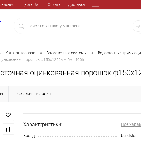
овление
Цвета RAL
Оплата
Доставка
6
•
•
•
Каталог товаров
Водосточные системы
Водосточные трубы оц
оцинкованная порошок ф150х1250мм RAL 4006
осточная оцинкованная порошок ф150х1
КИ
ПОХОЖИЕ ТОВАРЫ
Характеристики:
Все хара
Бренд
buildstor