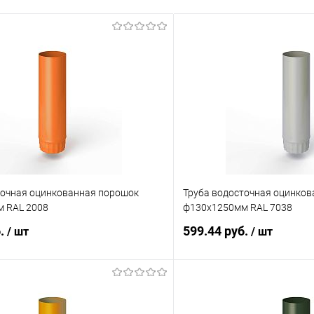
точная оцинкованная порошок
Труба водосточная оцинко
 RAL 2008
ф130х1250мм RAL 7038
б.
599.44 руб.
/ шт
/ шт
В корзину
В корз