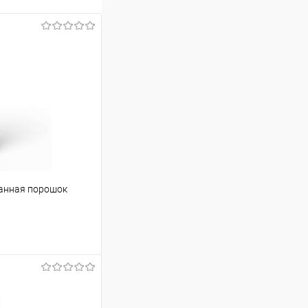
ванная порошок
ину