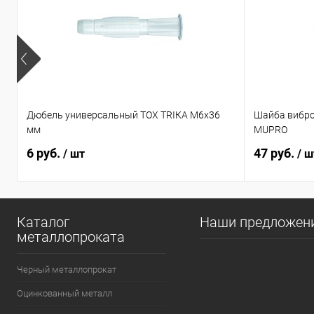
Дюбель универсальный TOX TRIКА М6х36
Шайба вибро
мм
MUPRO
6 руб.
47 руб.
/ шт
/ ш
Каталог
Наши предложен
металлопроката
Черный металлопрокат
Оцинкованный металл