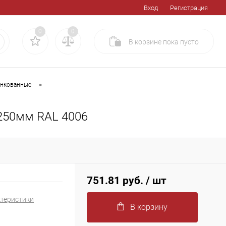
Вход
Регистрация
0
0
В корзине
пока
пусто
•
инкованные
250мм RAL 4006
751.81 руб.
/ шт
ктеристики
В корзину