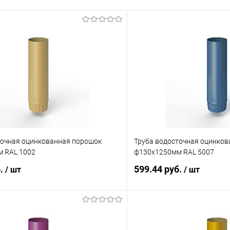
точная оцинкованная порошок
Труба водосточная оцинко
 RAL 1002
ф130х1250мм RAL 5007
б.
599.44 руб.
/ шт
/ шт
В корзину
В корз