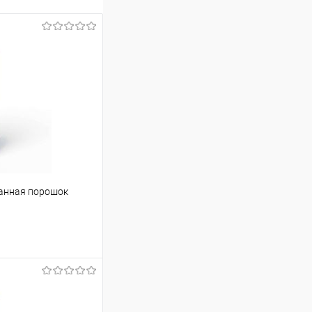
ванная порошок
ину