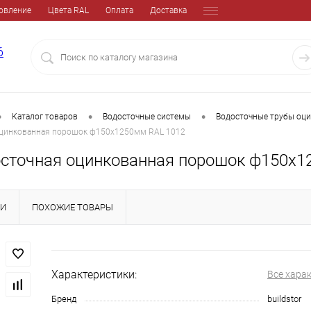
овление
Цвета RAL
Оплата
Доставка
6
•
•
•
Каталог товаров
Водосточные системы
Водосточные трубы оц
оцинкованная порошок ф150х1250мм RAL 1012
осточная оцинкованная порошок ф150х1
КИ
ПОХОЖИЕ ТОВАРЫ
Характеристики:
Все хара
Бренд
buildstor