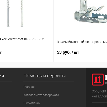
ной Wkret-met KPR-PIKE 8 х
Зажим балочный с отверстием 3
53 руб.
т
/ шт
ия
Помощь и сервисы
Главная
Copyright
Каталог металлопроката
металлоп
О компании