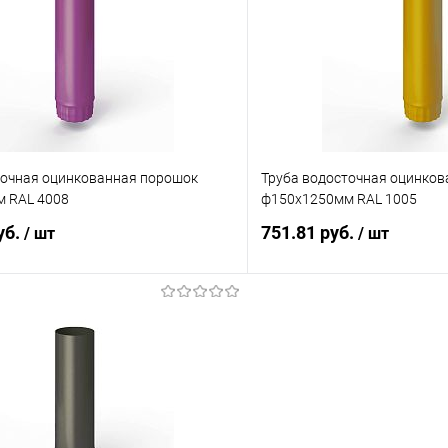
 клик
Сравнение
Купить в 1 клик
ое
Под заказ
В избранное
точная оцинкованная порошок
Труба водосточная оцинко
 RAL 4008
ф150х1250мм RAL 1005
уб.
751.81 руб.
/ шт
/ шт
В корзину
В корз
 клик
Сравнение
Купить в 1 клик
ое
Под заказ
В избранное