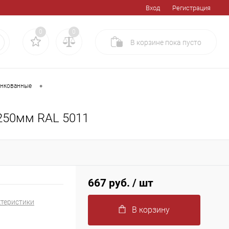
Вход
Регистрация
0
0
В корзине
пока
пусто
•
инкованные
250мм RAL 5011
667 руб.
/ шт
ктеристики
В корзину