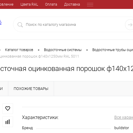
овление
Цвета RAL
Оплата
Доставка
6
•
•
•
Каталог товаров
Водосточные системы
Водосточные трубы оц
оцинкованная порошок ф140х1250мм RAL 5011
осточная оцинкованная порошок ф140х1
КИ
ПОХОЖИЕ ТОВАРЫ
Характеристики:
Все хара
Бренд
buildstor