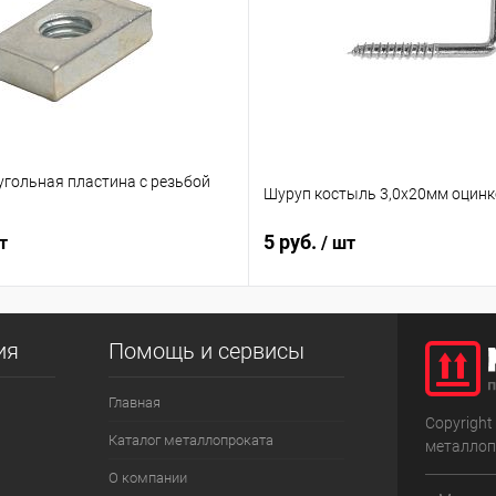
угольная пластина с резьбой
Шуруп костыль 3,0х20мм оцин
5 руб.
т
/ шт
ия
Помощь и сервисы
Главная
Copyright
Каталог металлопроката
металлоп
О компании