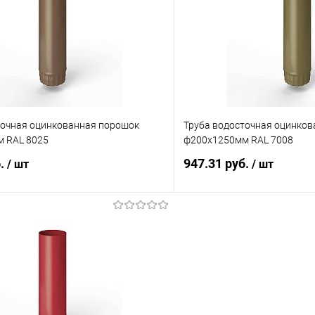
 клик
Сравнение
Купить в 1 клик
ое
Под заказ
В избранное
точная оцинкованная порошок
Труба водосточная оцинко
 RAL 8025
ф200х1250мм RAL 7008
б.
947.31 руб.
/ шт
/ шт
В корзину
В корз
 клик
Сравнение
Купить в 1 клик
ое
Под заказ
В избранное