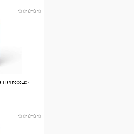
ванная порошок
ину