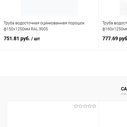
Труба водосточная оцинкованная порошок
Труба водос
ф150х1250мм RAL 3005
ф160х1250мм
751.81 руб.
777.69 ру
/ шт
В корзину
Купить в 1 клик
Сравнение
Купить в 1
В избранное
Под заказ
В избранн
СА