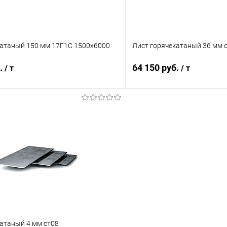
катаный 150 мм 17Г1С 1500х6000
Лист горячекатаный 36 мм 
б.
64 150 руб.
/ т
/ т
В корзину
В корз
 клик
Сравнение
Купить в 1 клик
ое
Под заказ
В избранное
атаный 4 мм ст08