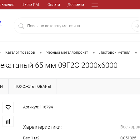
овление
Цвета RAL
Оплата
Доставка
6
•
•
•
•
Каталог товаров
Черный металлопрокат
Листовой металл
чекатаный 65 мм 09Г2С 2000х6000
КИ
ПОХОЖИЕ ТОВАРЫ
Артикул:
116794
Характеристики:
Все хара
Вес 1 м2
0,051025