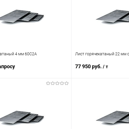
катаный 4 мм 60С2А
Лист горячекатаный 22 мм 
апросу
77 950 руб.
/ т
Запросить цену
В корз
 клик
Сравнение
Купить в 1 клик
ое
Под заказ
В избранное