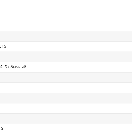
015
й, Б-обычный
ый