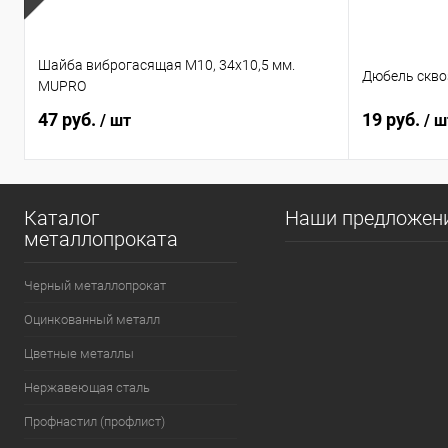
Шайба виброгасящая М10, 34х10,5 мм.
Дюбель сквоз
MUPRO
47 руб.
19 руб.
/ шт
/ ш
Каталог
Наши предложен
металлопроката
Черный металлопрокат
Оцинкованный металл
Цветные металлы
Нержавеющая сталь
Профнастил (профлист)