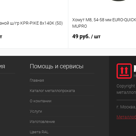
Хомут М8, 54-58 мм EURO-QUICK
ной ш/гр KPR-PIKE 8х140K (50)
MUPRO
49 руб.
т
/ шт
ия
Помощь и сервисы
Главная
Copyright
Каталог металлопроката
металлоп
О компании
г. Москва
Услуги
Металлоб
Изготовление
Цвета RAL