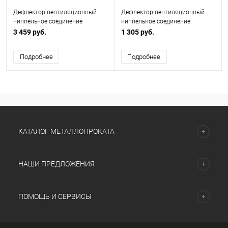
Дефлектор вентиляционный
Дефлектор вентиляционный
ниппельное соединение
ниппельное соединение
ф400мм
ф250мм
3 459 руб.
1 305 руб.
Подробнее
Подробнее
КАТАЛОГ МЕТАЛЛОПРОКАТА
НАШИ ПРЕДЛОЖЕНИЯ
ПОМОЩЬ И СЕРВИСЫ