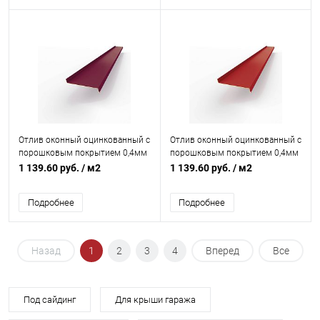
Отлив оконный оцинкованный c
Отлив оконный оцинкованный c
порошковым покрытием 0,4мм
порошковым покрытием 0,4мм
RAL 4004
RAL 3001
1 139.60 руб.
/ м2
1 139.60 руб.
/ м2
Подробнее
Подробнее
Назад
1
2
3
4
Вперед
Все
Под сайдинг
Для крыши гаража