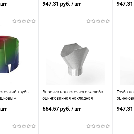
947.31 руб.
947.31
 шт
/ шт
корзину
В корзину
ик
Сравнение
Купить в 1 клик
Сравнение
Купит
Под заказ
В избранное
Под заказ
В изб
осточный трубы
Воронка водосточного желоба
Труба в
рошковым
оцинкованная накладная
оцинков
0х10х150мм все
ф190мм
ф190х12
664.57 руб.
947.31
 шт
/ шт
корзину
В корзину