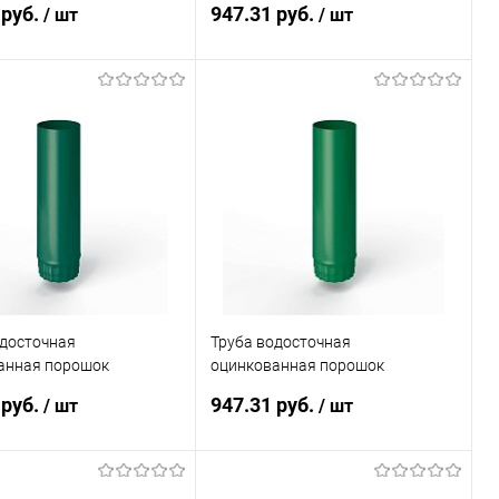
 руб.
947.31 руб.
/ шт
/ шт
В корзину
В корзину
ь в 1 клик
Сравнение
Купить в 1 клик
Сравнение
ранное
Под заказ
В избранное
Под заказ
одосточная
Труба водосточная
анная порошок
оцинкованная порошок
50мм RAL 6036
ф190х1250мм RAL 6029
 руб.
947.31 руб.
/ шт
/ шт
В корзину
В корзину