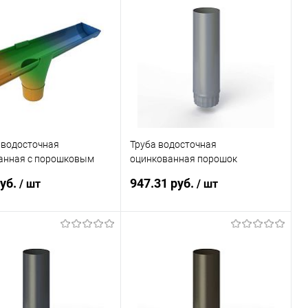
ь в 1 клик
Сравнение
Купить в 1 клик
Сравнение
ранное
Под заказ
В избранное
Под заказ
 водосточная
Труба водосточная
анная с порошковым
оцинкованная порошок
ем ф190мм все цвета
ф190х1250мм RAL 7046
руб.
947.31 руб.
/ шт
/ шт
В корзину
В корзину
ь в 1 клик
Сравнение
Купить в 1 клик
Сравнение
ранное
Под заказ
В избранное
Под заказ