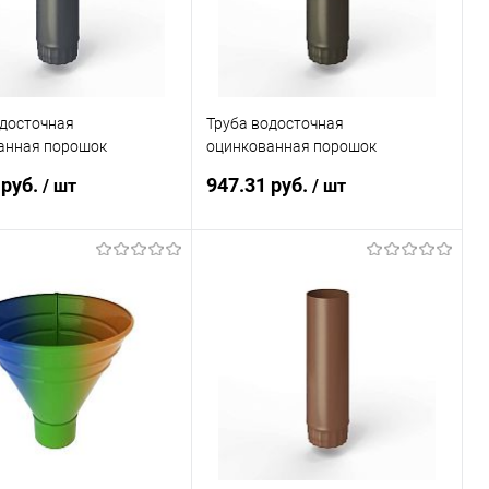
одосточная
Труба водосточная
анная порошок
оцинкованная порошок
50мм RAL 7024
ф190х1250мм RAL 6022
 руб.
947.31 руб.
/ шт
/ шт
В корзину
В корзину
ь в 1 клик
Сравнение
Купить в 1 клик
Сравнение
ранное
Под заказ
В избранное
Под заказ