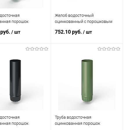
одосточная
Желоб водосточный
анная порошок
оцинкованный с порошковым
50мм RAL 6017
покрытием ф190х2000мм все
 руб.
752.10 руб.
/ шт
/ шт
цвета RAL
В корзину
В корзину
ь в 1 клик
Сравнение
Купить в 1 клик
Сравнение
ранное
Под заказ
В избранное
Под заказ
одосточная
Труба водосточная
анная порошок
оцинкованная порошок
50мм RAL 9011
ф190х1250мм RAL 6011