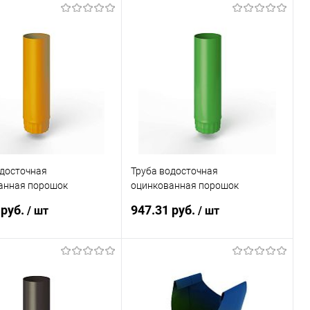
одосточная
Труба водосточная
анная порошок
оцинкованная порошок
50мм RAL 1006
ф190х1250мм RAL 6018
 руб.
947.31 руб.
/ шт
/ шт
В корзину
В корзину
ь в 1 клик
Сравнение
Купить в 1 клик
Сравнение