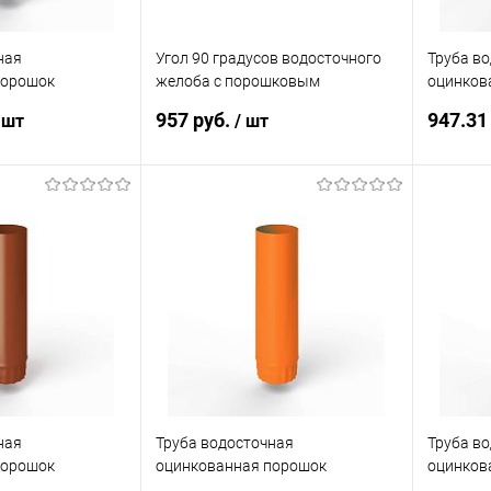
ная
Угол 90 градусов водосточного
Труба в
порошок
желоба с порошковым
оцинков
AL 7033
покрытием ф190х400х400мм все
ф190х12
957 руб.
947.31
 шт
/ шт
цвета RAL
корзину
В корзину
ик
Сравнение
Купить в 1 клик
Сравнение
Купит
Под заказ
В избранное
Под заказ
В изб
ная
Труба водосточная
Труба в
порошок
оцинкованная порошок
оцинков
AL 2013
ф190х1250мм RAL 2003
ф190х12