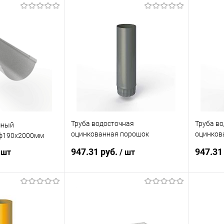
Труба водосточная
Труба в
чный
оцинкованная порошок
оцинков
ф190х2000мм
ф190х1250мм RAL 7005
ф190х12
947.31 руб.
947.31
 шт
/ шт
корзину
В корзину
ик
Сравнение
Купить в 1 клик
Сравнение
Купит