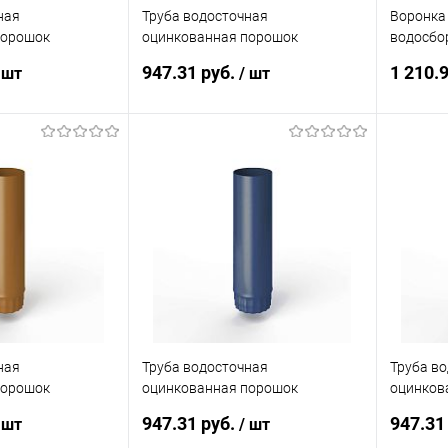
ная
Труба водосточная
Воронка
порошок
оцинкованная порошок
водосбо
AL 3017
ф190х1250мм RAL 2004
покрыти
947.31 руб.
1 210.
 шт
/ шт
цвета R
корзину
В корзину
ик
Сравнение
Купить в 1 клик
Сравнение
Купит
Под заказ
В избранное
Под заказ
В изб
ная
Труба водосточная
Труба в
порошок
оцинкованная порошок
оцинков
AL 8001
ф190х1250мм RAL 5000
ф190х12
947.31 руб.
947.31
 шт
/ шт