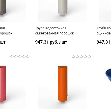
ная
Труба водосточная
Труба в
порошок
оцинкованная порошок
оцинков
AL 7039
ф190х1250мм RAL 7044
ф190х12
947.31 руб.
947.31
 шт
/ шт
корзину
В корзину
ик
Сравнение
Купить в 1 клик
Сравнение
Купит
Под заказ
В избранное
Под заказ
В изб