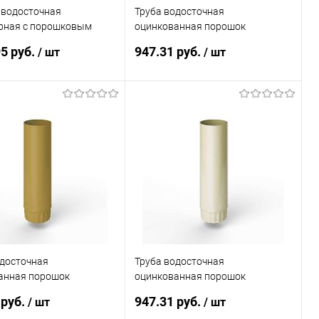
 водосточная
Труба водосточная
рная c порошковым
оцинкованная порошок
ем ф190х350мм все
ф190х1250мм RAL 8002
95 руб.
947.31 руб.
/ шт
/ шт
AL
В корзину
В корзину
ь в 1 клик
Сравнение
Купить в 1 клик
Сравнение
ранное
Под заказ
В избранное
Под заказ
одосточная
Труба водосточная
анная порошок
оцинкованная порошок
50мм RAL 1024
ф190х1250мм RAL 1013
 руб.
947.31 руб.
/ шт
/ шт