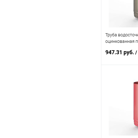
Труба водосточ
оцинкованная 
ф190х1250мм R
947.31 руб.
/
В 
Купить в 1 кл
В избранное