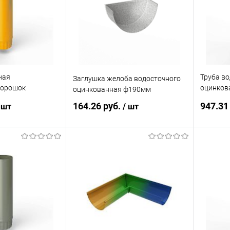
Под заказ
В избранное
Под заказ
В изб
ная
Труба в
Заглушка желоба водосточного
порошок
оцинков
оцинкованная ф190мм
AL 1003
ф190х12
164.26 руб.
947.31
 шт
/ шт
корзину
В корзину
ик
Сравнение
Купить в 1 клик
Сравнение
Купит
Под заказ
В избранное
Под заказ
В изб