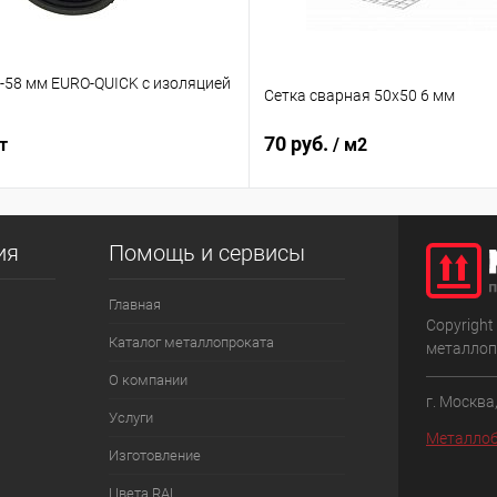
4-58 мм EURO-QUICK с изоляцией
Сетка сварная 50х50 6 мм
70 руб.
т
/ м2
ия
Помощь и сервисы
Главная
Copyright
Каталог металлопроката
металлоп
О компании
г. Москва
Услуги
Металлоб
Изготовление
Цвета RAL