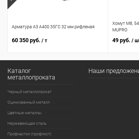
Хомут М8, 5
Арматура А3 А400 35ГС 32 мм рифленая
MUPRO
60 350 руб.
49 руб.
/ т
/ ш
Каталог
Наши предложен
металлопроката
Черный металлопрокат
Оцинкованный металл
Цветные металлы
Нержавеющая сталь
Профнастил (профлист)