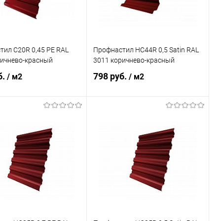
ил С20R 0,45 PE RAL
Профнастил НС44R 0,5 Satin RAL
ричнево-красный
3011 коричнево-красный
б.
798 руб.
/ м2
/ м2
В корзину
В корзину
ь в 1 клик
Сравнение
Купить в 1 клик
Сравнение
ранное
Под заказ
В избранное
Под заказ