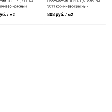
тил НС35R 0,7 PE RAL
Профнастил НС35R 0,5 Satin RAL
ричнево-красный
3011 коричнево-красный
руб.
808 руб.
/ м2
/ м2
В корзину
В корзину
ь в 1 клик
Сравнение
Купить в 1 клик
Сравнение
ранное
Под заказ
В избранное
Под заказ