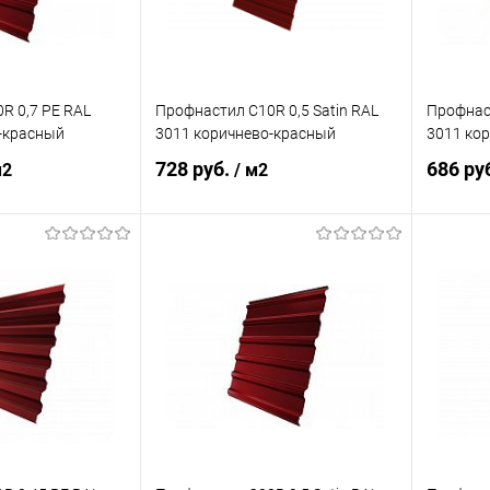
R 0,7 PE RAL
Профнастил С10R 0,5 Satin RAL
Профнаст
-красный
3011 коричнево-красный
3011 ко
728 руб.
686 ру
м2
/ м2
корзину
В корзину
ик
Сравнение
Купить в 1 клик
Сравнение
Купит
Под заказ
В избранное
Под заказ
В изб