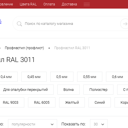
овление
Цвета RAL
Оплата
Доставка
6
•
•
Профнастил (профлист)
Профнастил RAL 3011
л RAL 3011
0,4 мм
0,45 мм
0,5 мм
0,55 мм
0,6 мм
Для опалубки перекрытий
Волна
Полиэстер
С 
RAL 9003
RAL 6005
Желтый
Синий
Кор
о:
Показать по:
популярности
30