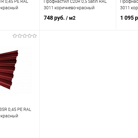
R 0,45 PE RAL
Профнастил С20R 0,5 Satin RAL
Профнас
-красный
3011 коричнево-красный
3011 ко
748 руб.
1 095 
/ м2
корзину
В корзину
ик
Сравнение
Купить в 1 клик
Сравнение
Купит
Под заказ
В избранное
Под заказ
В изб
5R 0,45 PE RAL
-красный