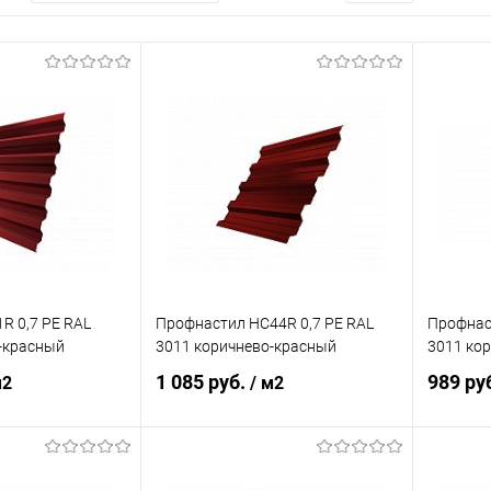
R 0,7 PE RAL
Профнастил НС44R 0,7 PE RAL
Профнаст
-красный
3011 коричнево-красный
3011 ко
1 085 руб.
989 ру
м2
/ м2
корзину
В корзину