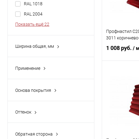
RAL 1018
RAL 2004
Показать ещё 22
Профнастил С20
3011 коричнево
Ширина общая, мм
1 008 руб.
/ 
1051
1060
Применение
1165
В 
гараж
1180
кровля
Купить в 1 кл
Основа покрытия
800
стены, гараж, перекрытия
Полиуретан
В избранное
Показать ещё 1
Полиэфир
Оттенок
Белый
Желтый
Обратная сторона
Зеленый