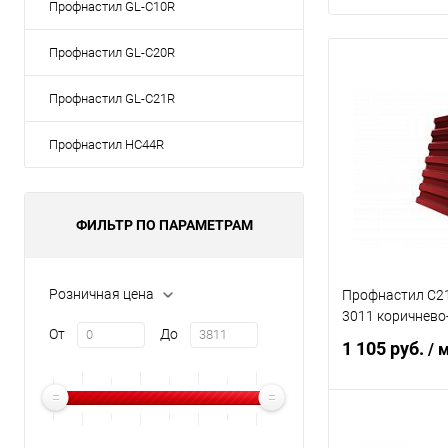
Профнастил GL-С10R
Профнастил GL-С20R
Профнастил GL-С21R
Профнастил НС44R
ФИЛЬТР ПО ПАРАМЕТРАМ
Розничная цена
Профнастил С21
3011 коричнево
От
До
1 105 руб.
/ 
В 