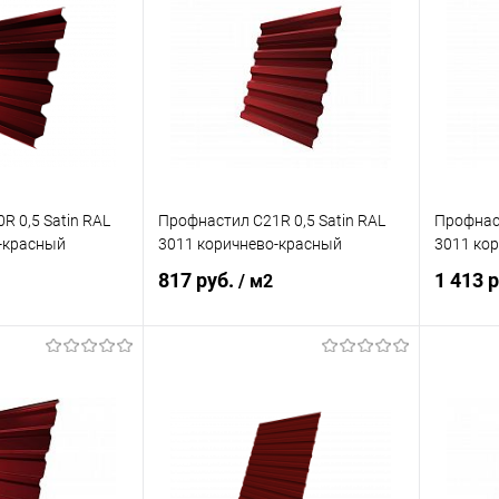
ик
Сравнение
Купить в 1 клик
Сравнение
Купит
Под заказ
В избранное
Под заказ
В изб
R 0,5 Satin RAL
Профнастил С21R 0,5 Satin RAL
Профнаст
-красный
3011 коричнево-красный
3011 ко
817 руб.
1 413 
/ м2
корзину
В корзину
ик
Сравнение
Купить в 1 клик
Сравнение
Купит
Под заказ
В избранное
Под заказ
В изб