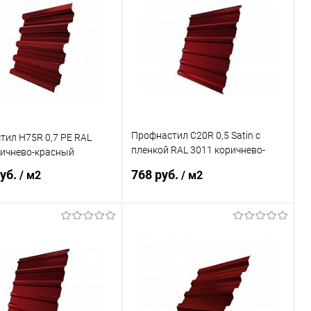
ь в 1 клик
Сравнение
Купить в 1 клик
Сравнение
ранное
Под заказ
В избранное
Под заказ
Профнастил С20R 0,5 Satin с
ил Н75R 0,7 PE RAL
пленкой RAL 3011 коричнево-
ричнево-красный
красный
руб.
768 руб.
/ м2
/ м2
В корзину
В корзину
ь в 1 клик
Сравнение
Купить в 1 клик
Сравнение
ранное
Под заказ
В избранное
Под заказ