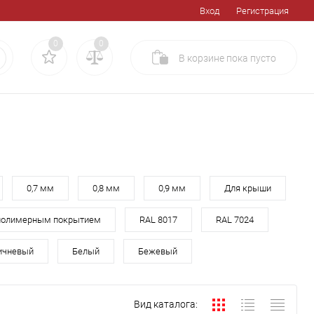
Вход
Регистрация
0
0
В корзине
пока
пусто
0,7 мм
0,8 мм
0,9 мм
Для крыши
полимерным покрытием
RAL 8017
RAL 7024
ичневый
Белый
Бежевый
Вид каталога: