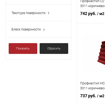
Профнастил С21
TwinColor
3011 коричнево
Коричневый
Двустороннее покрытие
Текстура поверхности
742 руб.
/ м2
Красный
Эпоксидная серая
Гладкая
Показать ещё 4
Эпоксидная серая/RAL 1015
Текстурированная
Блеск поверхности
В 
Глянцевая
Матовая
Купить в 1 кл
Показать
Сбросить
В избранное
Профнастил НС3
3011 коричнево
737 руб.
/ м2