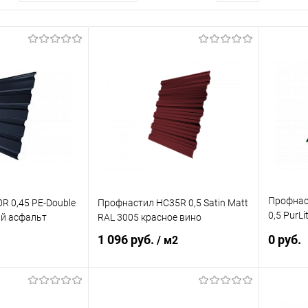
Профнас
R 0,45 PE-Double
Профнастил НС35R 0,5 Satin Matt
0,5 PurLi
й асфальт
RAL 3005 красное вино
зеленый
1 096 руб.
0 руб.
/ м2
корзину
В корзину