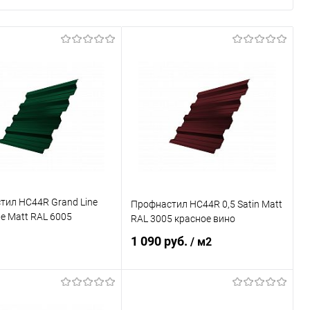
тил НС44R Grand Line
Профнастил НС44R 0,5 Satin Matt
te Matt RAL 6005
RAL 3005 красное вино
 мох
1 090 руб.
/ м2
В корзину
В корзину