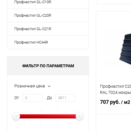
Профнастил GL-С10R
Профнастил GL-С20R
Профнастил GL-С21R
Профнастил НС44R
ФИЛЬТР ПО ПАРАМЕТРАМ
Розничная цена
Профнастил С20
RAL 7024 мокры
От
До
707 руб.
/ м2
В 