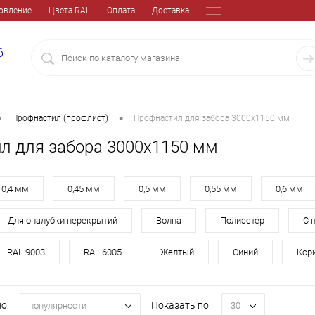
овление
Цвета RAL
Оплата
Доставка
6
•
•
Профнастил (профлист)
Профнастил для забора 3000х1150 мм
л для забора 3000х1150 мм
0,4 мм
0,45 мм
0,5 мм
0,55 мм
0,6 мм
Для опалубки перекрытий
Волна
Полиэстер
С 
RAL 9003
RAL 6005
Желтый
Синий
Кор
о:
Показать по:
популярности
30