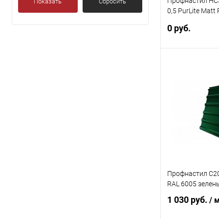
Профнастил НС3
Показать
Сбросить
0,5 PurLite Matt
зеленый мох
0 руб.
В 
Купить в 1 кл
В избранное
Профнастил С20R
RAL 6005 зелен
1 030 руб.
/ 