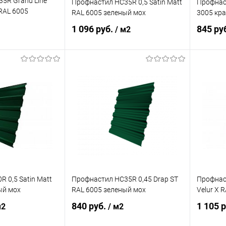
5R Grand Line
Профнастил НС35R 0,5 Satin Matt
Профнас
 RAL 6005
RAL 6005 зеленый мох
3005 кра
1 096 руб.
845 ру
/ м2
корзину
В корзину
ик
Сравнение
Купить в 1 клик
Сравнение
Купит
Под заказ
В избранное
Под заказ
В изб
 0,5 Satin Matt
Профнастил НС35R 0,45 Drap ST
Профнаст
ый мох
RAL 6005 зеленый мох
Velur X 
840 руб.
1 105 
м2
/ м2