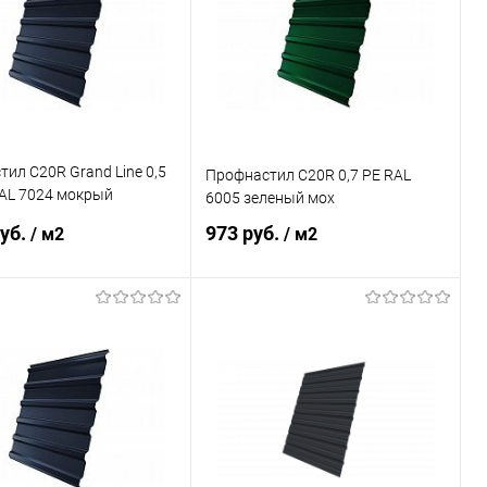
ранное
Под заказ
В избранное
Под заказ
ил С20R Grand Line 0,5
Профнастил С20R 0,7 PE RAL
RAL 7024 мокрый
6005 зеленый мох
руб.
973 руб.
/ м2
/ м2
В корзину
В корзину
ь в 1 клик
Сравнение
Купить в 1 клик
Сравнение
ранное
Под заказ
В избранное
Под заказ