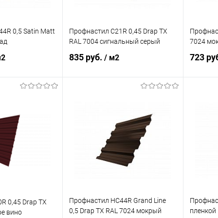
R 0,5 Satin Matt
Профнастил С21R 0,45 Drap TX
Профнаст
ад
RAL 7004 сигнальный серый
7024 мо
835 руб.
723 ру
м2
/ м2
корзину
В корзину
ик
Сравнение
Купить в 1 клик
Сравнение
Купит
Под заказ
В избранное
Под заказ
В изб
Профнастил НС44R Grand Line
Профнаст
R 0,45 Drap TX
0,5 Drap TX RAL 7024 мокрый
пленкой
ое вино