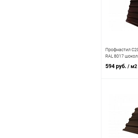
В избранное
Профнастил С20
RAL 8017 шокол
594 руб.
/ м2
В 
Купить в 1 кл
В избранное