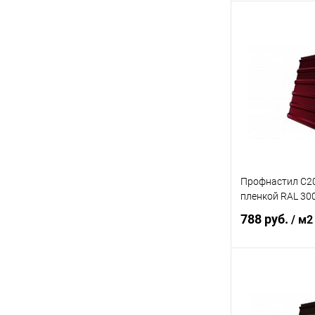
В 
Купить в 1 кл
В избранное
Профнастил С20
пленкой RAL 30
788 руб.
/ м2
В 
Купить в 1 кл