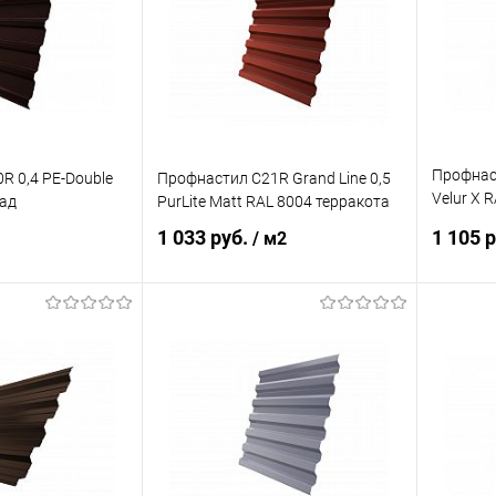
Под заказ
В избранное
Под заказ
В изб
Профнаст
R 0,4 PE-Double
Профнастил С21R Grand Line 0,5
Velur X 
ад
PurLite Matt RAL 8004 терракота
асфальт
1 033 руб.
1 105 
/ м2
корзину
В корзину
ик
Сравнение
Купить в 1 клик
Сравнение
Купит
Под заказ
В избранное
Под заказ
В изб