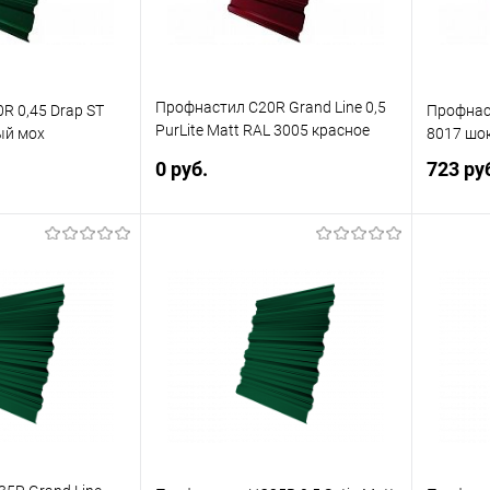
Профнастил С20R Grand Line 0,5
R 0,45 Drap ST
Профнаст
PurLite Matt RAL 3005 красное
ый мох
8017 шо
вино
0 руб.
723 ру
В корзину
корзину
Купить в 1 клик
Сравнение
ик
Сравнение
Купит
В избранное
Под заказ
Под заказ
В изб