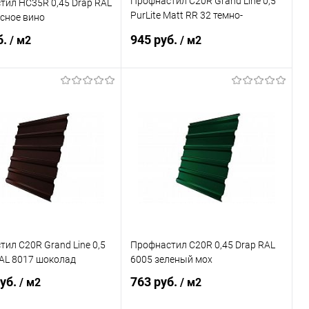
Профнастил С20R Grand Line 0,5
тил НС35R 0,45 Drap RAL
PurLite Matt RR 32 темно-
сное вино
коричневый
б.
945 руб.
/ м2
/ м2
В корзину
В корзину
ь в 1 клик
Сравнение
Купить в 1 клик
Сравнение
ранное
Под заказ
В избранное
Под заказ
ил С20R Grand Line 0,5
Профнастил С20R 0,45 Drap RAL
RAL 8017 шоколад
6005 зеленый мох
руб.
763 руб.
/ м2
/ м2