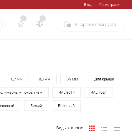
Вход
Регистрация
0
0
В корзине
пока
пусто
0,7 мм
0,8 мм
0,9 мм
Для крыши
полимерным покрытием
RAL 8017
RAL 7024
ичневый
Белый
Бежевый
Вид каталога: