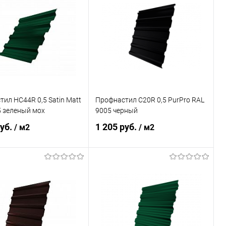
ь в 1 клик
Сравнение
Купить в 1 клик
Сравнение
ранное
Под заказ
В избранное
Под заказ
ил НС44R 0,5 Satin Matt
Профнастил С20R 0,5 PurPro RAL
5 зеленый мох
9005 черный
руб.
1 205 руб.
/ м2
/ м2
В корзину
В корзину
ь в 1 клик
Сравнение
Купить в 1 клик
Сравнение
ранное
Под заказ
В избранное
Под заказ