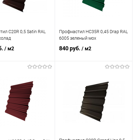
ил С20R 0,5 Satin RAL
Профнастил НС35R 0,45 Drap RAL
колад
6005 зеленый мох
б.
840 руб.
/ м2
/ м2
В корзину
В корзину
ь в 1 клик
Сравнение
Купить в 1 клик
Сравнение
ранное
Под заказ
В избранное
Под заказ