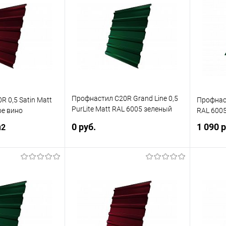
Купит
ик
Сравнение
Купить в 1 клик
Сравнение
В изб
Под заказ
В избранное
Под заказ
Профнастил С20R Grand Line 0,5
 0,5 Satin Matt
Профнаст
PurLite Matt RAL 6005 зеленый
ое вино
RAL 600
мох
0 руб.
1 090 
м2
В корзину
корзину
Купить в 1 клик
Сравнение
ик
Сравнение
Купит
В избранное
Под заказ
Под заказ
В изб