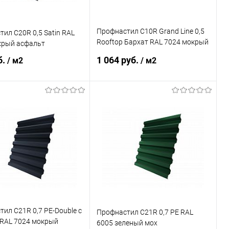
Профнастил С10R Grand Line 0,5
ил С20R 0,5 Satin RAL
Rooftop Бархат RAL 7024 мокрый
крый асфальт
асфальт
б.
1 064 руб.
/ м2
/ м2
В корзину
В корзину
ь в 1 клик
Сравнение
Купить в 1 клик
Сравнение
ранное
Под заказ
В избранное
Под заказ
ил С21R 0,7 PE-Double с
Профнастил С21R 0,7 PE RAL
 RAL 7024 мокрый
6005 зеленый мох