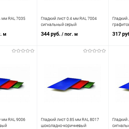
4 мм RAL 7035
Гладкий лист 0.4 мм RAL 7004
Гладкий 
сигнальный серый
графито
344 руб.
317 ру
г. м
/ пог. м
корзину
В корзину
ик
Сравнение
Купить в 1 клик
Сравнение
Купит
Под заказ
В избранное
Под заказ
В изб
9 мм RAL 9006
Гладкий лист 0.85 мм RAL 8017
Гладкий 
вый
шоколадно-коричневый
сигналь