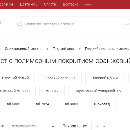
овление
Цвета RAL
Оплата
Доставка
6
•
•
•
Оцинкованный металл
Гладкий лист
Гладкий лист с полимерн
ист с полимерным покрытием оранжевы
Плоский белый
Плоский зелёный
Плоский 0,5 мм
ашенный ral 3003
ral 8017
Окрашенный толщиной 0.5
ral 6005
ral 7024
ral 9003
Шоколад
о:
Показать по:
популярности
30