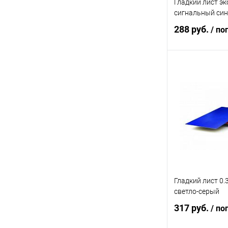
Гладкий лист э
сигнальный си
288 руб.
/ по
В 
Купить в 1 кл
В избранное
Гладкий лист 0.
светло-серый
317 руб.
/ по