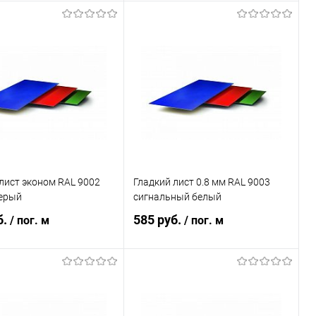
В корзину
В корзину
ь в 1 клик
Сравнение
Купить в 1 клик
Сравнение
ранное
Под заказ
В избранное
Под заказ
лист эконом RAL 9002
Гладкий лист 0.8 мм RAL 9003
серый
сигнальный белый
б.
585 руб.
/ пог. м
/ пог. м
В корзину
В корзину
ь в 1 клик
Сравнение
Купить в 1 клик
Сравнение