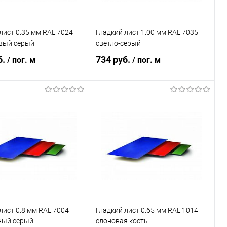
лист 0.35 мм RAL 7024
Гладкий лист 1.00 мм RAL 7035
вый серый
светло-серый
б.
734 руб.
/ пог. м
/ пог. м
В корзину
В корзину
ь в 1 клик
Сравнение
Купить в 1 клик
Сравнение
ранное
Под заказ
В избранное
Под заказ
лист 0.8 мм RAL 7004
Гладкий лист 0.65 мм RAL 1014
ный серый
слоновая кость