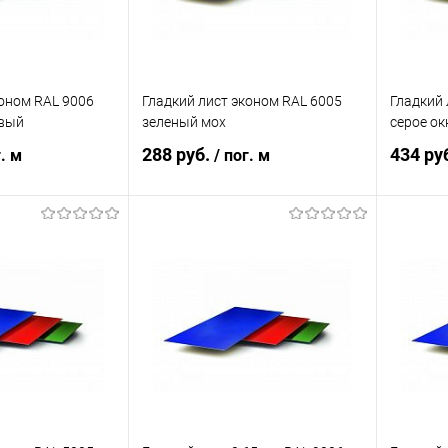
коном RAL 9006
Гладкий лист эконом RAL 6005
Гладкий 
вый
зеленый мох
серое ок
288 руб.
434 ру
г. м
/ пог. м
корзину
В корзину
ик
Сравнение
Купить в 1 клик
Сравнение
Купит
Под заказ
В избранное
Под заказ
В изб