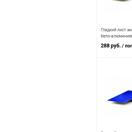
Гладкий лист э
бело-алюминие
288 руб.
/ по
В 
Купить в 1 кл
В избранное