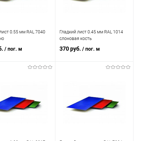
лист 0.55 мм RAL 7040
Гладкий лист 0.45 мм RAL 1014
но
слоновая кость
б.
370 руб.
/ пог. м
/ пог. м
В корзину
В корзину
ь в 1 клик
Сравнение
Купить в 1 клик
Сравнение
ранное
Под заказ
В избранное
Под заказ