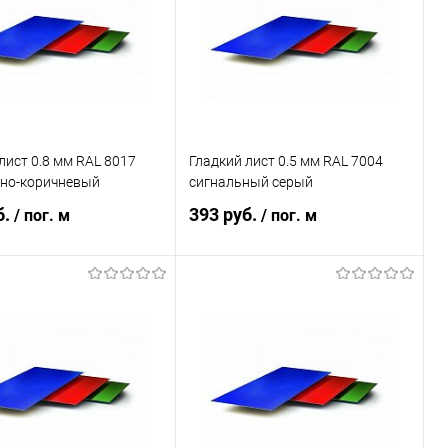
ранное
Под заказ
В избранное
Под заказ
лист 0.8 мм RAL 8017
Гладкий лист 0.5 мм RAL 7004
но-коричневый
сигнальный серый
б.
393 руб.
/ пог. м
/ пог. м
В корзину
В корзину
ь в 1 клик
Сравнение
Купить в 1 клик
Сравнение
ранное
Под заказ
В избранное
Под заказ