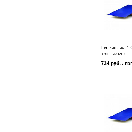
В избранное
Гладкий лист 1.
зеленый мох
734 руб.
/ по
В 
Купить в 1 кл
В избранное