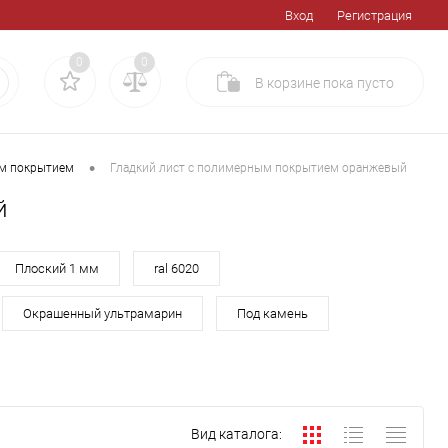
Вход
Регистрация
0
0
В корзине
пока
пусто
•
ым покрытием
Гладкий лист с полимерным покрытием оранжевый
й
Плоский 1 мм
ral 6020
Окрашенный ультрамарин
Под камень
Вид каталога: