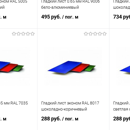
коном RAL 5005
Гладкий лист 0.65 мм RAL 9006
Гладкий 
ний
бело-алюминиевый
шоколад
495 руб.
734 ру
г. м
/ пог. м
корзину
В корзину
ик
Сравнение
Купить в 1 клик
Сравнение
Купит
Под заказ
В избранное
Под заказ
В изб
35 мм RAL 7035
Гладкий лист эконом RAL 8017
Гладкий 
шоколадно-коричневый
светлая 
288 руб.
288 ру
г. м
/ пог. м