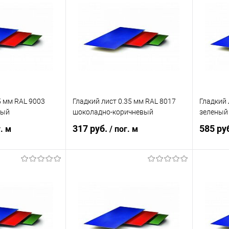
ик
Сравнение
Купить в 1 клик
Сравнение
Купит
Под заказ
В избранное
Под заказ
В изб
5 мм RAL 9003
Гладкий лист 0.35 мм RAL 8017
Гладкий 
лый
шоколадно-коричневый
зеленый
317 руб.
585 ру
г. м
/ пог. м
корзину
В корзину
ик
Сравнение
Купить в 1 клик
Сравнение
Купит
Под заказ
В избранное
Под заказ
В изб