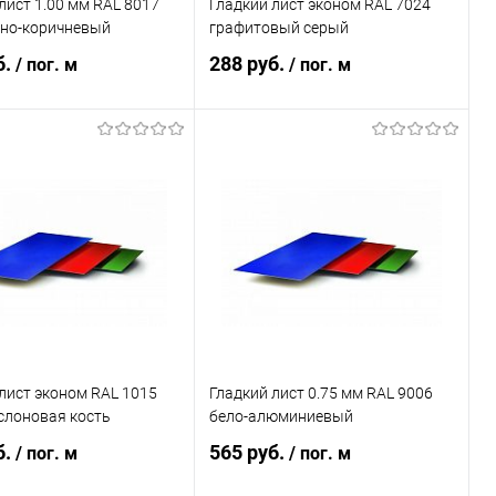
лист 1.00 мм RAL 8017
Гладкий лист эконом RAL 7024
но-коричневый
графитовый серый
б.
288 руб.
/ пог. м
/ пог. м
В корзину
В корзину
ь в 1 клик
Сравнение
Купить в 1 клик
Сравнение
ранное
Под заказ
В избранное
Под заказ
лист эконом RAL 1015
Гладкий лист 0.75 мм RAL 9006
слоновая кость
бело-алюминиевый
б.
565 руб.
/ пог. м
/ пог. м