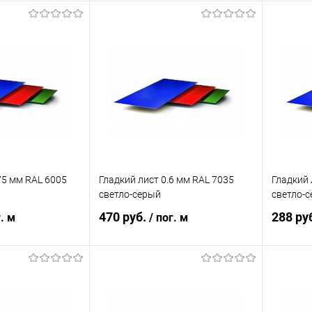
корзину
В корзину
ик
Сравнение
Купить в 1 клик
Сравнение
Купит
Под заказ
В избранное
Под заказ
В изб
75 мм RAL 6005
Гладкий лист 0.6 мм RAL 7035
Гладкий 
светло-серый
светло-
470 руб.
288 ру
г. м
/ пог. м
корзину
В корзину
ик
Сравнение
Купить в 1 клик
Сравнение
Купит