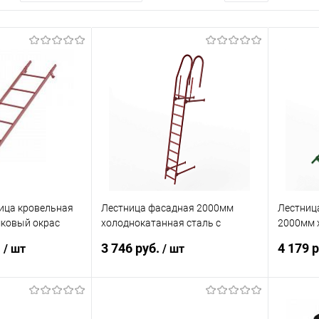
ица кровельная
Лестница фасадная 2000мм
Лестниц
ковый окрас
холоднокатанная сталь с
2000мм 
порошковым покрытием RAL
с порош
.
3 746 руб.
4 179 
/ шт
/ шт
3011
6002
корзину
В корзину