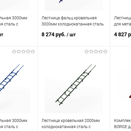
ельная 3000мм
Лестница фальц кровельная
Лестниц
я сталь с
3000мм холоднокатанная сталь
для мет
крытием RAL
с порошковым покрытием RAL
мм, b=35
8 274 руб.
4 827 
шт
/ шт
5002
корзину
В корзину
ик
Сравнение
Купить в 1 клик
Сравнение
Купит
Под заказ
В избранное
Под заказ
В изб
ельная 3000мм
Лестница кровельная 2000мм
Комплек
я сталь с
холоднокатанная сталь с
BORGE д