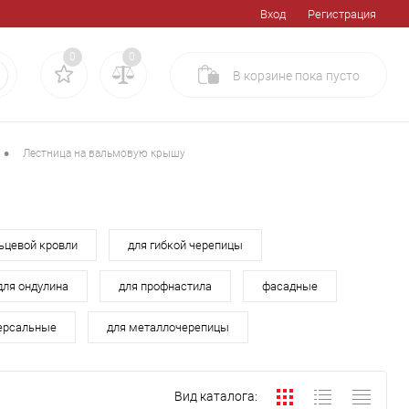
Вход
Регистрация
0
0
В корзине
пока
пусто
•
Лестница на вальмовую крышу
ьцевой кровли
для гибкой черепицы
для ондулина
для профнастила
фасадные
ерсальные
для металлочерепицы
Вид каталога: