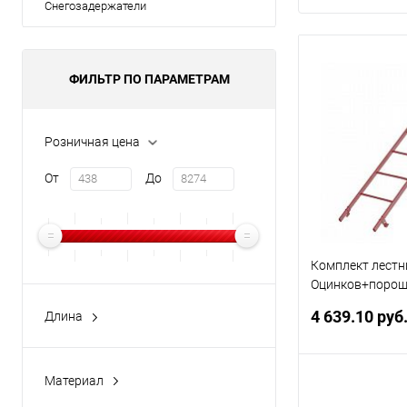
Снегозадержатели
ФИЛЬТР ПО ПАРАМЕТРАМ
Розничная цена
От
До
Комплект лестн
Оцинков+порош
1800мм Borge
4 639.10 руб
Длина
1800мм
2000мм
Материал
В 
2700мм
Оцинкованная сталь