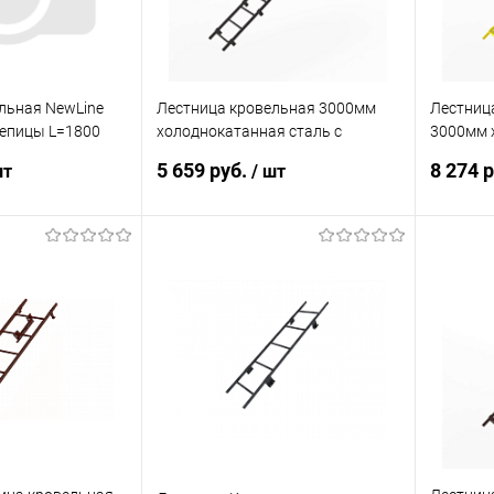
льная NewLine
Лестница кровельная 3000мм
Лестниц
репицы L=1800
холоднокатанная сталь с
3000мм 
7024 (Серый)
порошковым покрытием RAL
с порош
5 659 руб.
8 274 
шт
/ шт
8019
1018
корзину
В корзину
ик
Сравнение
Купить в 1 клик
Сравнение
Купит
Под заказ
В избранное
Под заказ
В изб