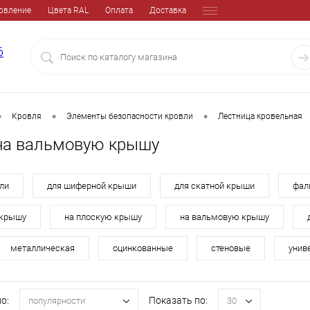
овление
Цвета RAL
Оплата
Доставка
6
•
•
•
Кровля
Элементы безопасности кровли
Лестница кровельная
на вальмовую крышу
ли
для шиферной крыши
для скатной крыши
фал
 крышу
на плоскую крышу
на вальмовую крышу
металлическая
оцинкованные
стеновые
унив
о:
Показать по:
популярности
30