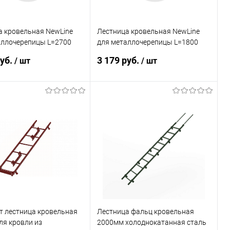
а кровельная NewLine
Лестница кровельная NewLine
аллочерепицы L=2700
для металлочерепицы L=1800
0 RAL 9005 (Черный)
мм, b=350 RAL 8019 (Серо-
руб.
3 179 руб.
/ шт
/ шт
коричневый)
В корзину
В корзину
ь в 1 клик
Сравнение
Купить в 1 клик
Сравнение
ранное
Под заказ
В избранное
Под заказ
т лестница кровельная
Лестница фальц кровельная
ля кровли из
2000мм холоднокатанная сталь