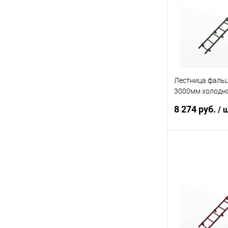
В избранное
Лестница фальц
3000мм холодн
с порошковым 
8 274 руб.
/ 
6020
В 
Купить в 1 кл
В избранное