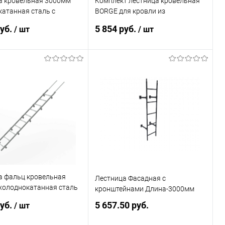
а кровельная 3000мм
Комплект лестница кровельная
атанная сталь с
BORGE для кровли из
вым покрытием RAL
металлочерепицы L=2700 мм,
руб.
5 854 руб.
/ шт
/ шт
b=400 RAL 8004 (Медно-
коричневый)
В корзину
В корзину
ь в 1 клик
Сравнение
Купить в 1 клик
Сравнение
ранное
Под заказ
В избранное
Под заказ
а фальц кровельная
Лестница Фасадная с
холоднокатанная сталь
кронштейнами Длина-3000мм
ковым покрытием RAL
руб.
5 657.50 руб.
/ шт