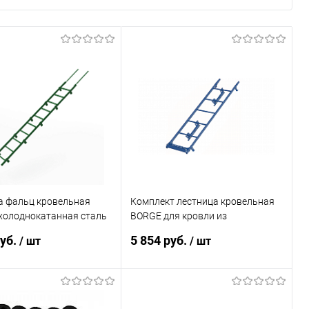
а фальц кровельная
Комплект лестница кровельная
холоднокатанная сталь
BORGE для кровли из
ковым покрытием RAL
металлочерепицы L=2700 мм,
руб.
5 854 руб.
/ шт
/ шт
b=400 RAL 5005 (Сигнально-
синий)
В корзину
В корзину