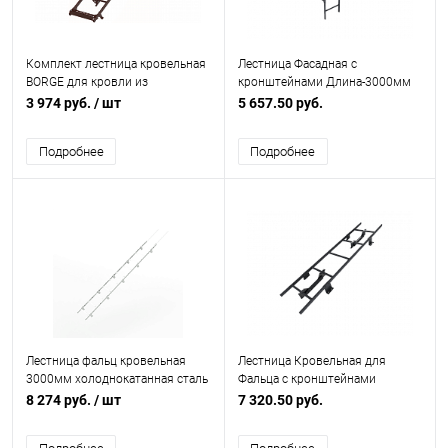
Комплект лестница кровельная
Лестница Фасадная с
BORGE для кровли из
кронштейнами Длина-3000мм
металлочерепицы L=1800 мм,
3 974 руб.
/ шт
5 657.50 руб.
b=400 RAL 8019 (Серо-
коричневый)
Подробнее
Подробнее
Лестница фальц кровельная
Лестница Кровельная для
3000мм холоднокатанная сталь
Фальца с кронштейнами
с порошковым покрытием RAL
Длина-3000мм
8 274 руб.
/ шт
7 320.50 руб.
9003