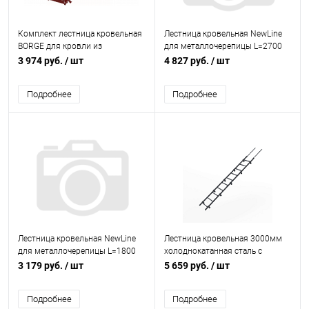
Комплект лестница кровельная
Лестница кровельная NewLine
BORGE для кровли из
для металлочерепицы L=2700
металлочерепицы L=1800 мм,
мм, b=350 RAL 6005 (Зеленый)
3 974 руб.
/ шт
4 827 руб.
/ шт
b=400 RAL 3005 (Красный)
Подробнее
Подробнее
Лестница кровельная NewLine
Лестница кровельная 3000мм
для металлочерепицы L=1800
холоднокатанная сталь с
мм, b=350 RAL 8017
порошковым покрытием RAL
3 179 руб.
/ шт
5 659 руб.
/ шт
(Коричневый)
7024
Подробнее
Подробнее