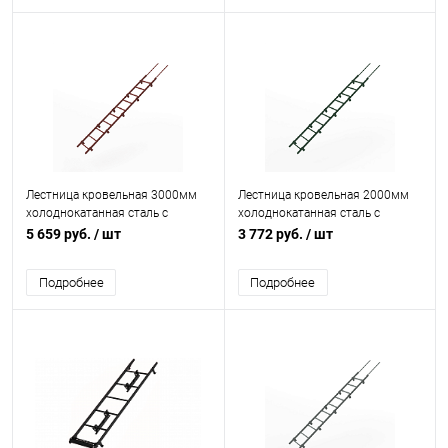
Лестница кровельная 3000мм
Лестница кровельная 2000мм
холоднокатанная сталь с
холоднокатанная сталь с
порошковым покрытием RAL
порошковым покрытием RR 11
5 659 руб.
/ шт
3 772 руб.
/ шт
3009
Подробнее
Подробнее