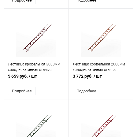
Подробнее
Подробнее
Лестница кровельная 3000мм
Лестница кровельная 2000мм
холоднокатанная сталь с
холоднокатанная сталь с
порошковым покрытием RAL
порошковым покрытием RAL
5 659 руб.
/ шт
3 772 руб.
/ шт
3005
8004
Подробнее
Подробнее