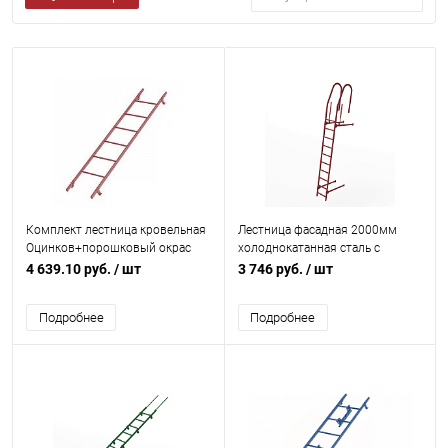
Комплект лестница кровельная
Лестница фасадная 2000мм
Оцинков+порошковый окрас
холоднокатанная сталь с
1800мм Borge
порошковым покрытием RAL
4 639.10 руб.
/ шт
3 746 руб.
/ шт
3011
Подробнее
Подробнее