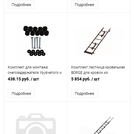
Подробнее
Подробнее
Комплект для монтажа
Комплект лестница кровельная
снегозадержателя трубчатого и
BORGE для кровли из
мостика переходного для
металлочерепицы L=2700 мм,
438.15 руб.
/ шт
5 854 руб.
/ шт
профилей Монтекристо,
b=400 RAL 8019 (Серо-
Трамонтана, Монтерроса
коричневый)
Подробнее
Подробнее
Металл Профиль