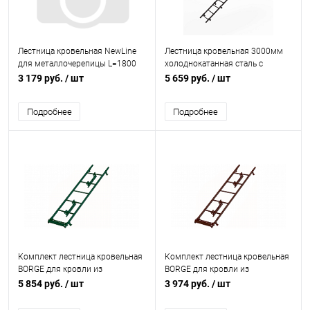
Лестница кровельная NewLine
Лестница кровельная 3000мм
для металлочерепицы L=1800
холоднокатанная сталь с
мм, b=350 RAL 7024 (Серый)
порошковым покрытием RAL
3 179 руб.
/ шт
5 659 руб.
/ шт
8019
Подробнее
Подробнее
Комплект лестница кровельная
Комплект лестница кровельная
BORGE для кровли из
BORGE для кровли из
металлочерепицы L=2700 мм,
металлочерепицы L=1800 мм,
5 854 руб.
/ шт
3 974 руб.
/ шт
b=400 RAL 6005 (Зеленый)
b=400 RAL 8017 (Коричневый)