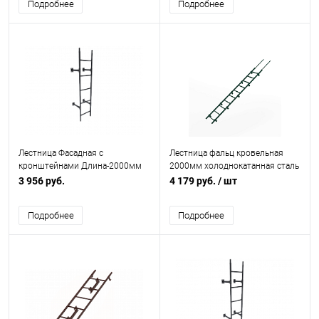
Подробнее
Подробнее
Лестница Фасадная с
Лестница фальц кровельная
кронштейнами Длина-2000мм
2000мм холоднокатанная сталь
с порошковым покрытием RAL
3 956 руб.
4 179 руб.
/ шт
6005
Подробнее
Подробнее