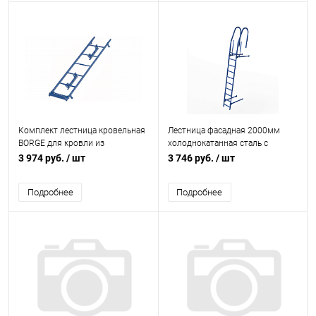
Комплект лестница кровельная
Лестница фасадная 2000мм
BORGE для кровли из
холоднокатанная сталь с
металлочерепицы L=1800 мм,
порошковым покрытием RAL
3 974 руб.
/ шт
3 746 руб.
/ шт
b=400 RAL 5005 (Сигнально-
5005
синий)
Подробнее
Подробнее