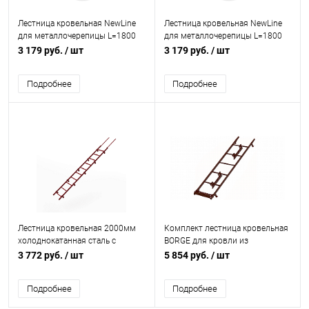
Лестница кровельная NewLine
Лестница кровельная NewLine
для металлочерепицы L=1800
для металлочерепицы L=1800
мм, b=350 RAL 9005 (Черный)
мм, b=350 RAL 5005 (Сигнально-
3 179 руб.
/ шт
3 179 руб.
/ шт
синий)
Подробнее
Подробнее
Лестница кровельная 2000мм
Комплект лестница кровельная
холоднокатанная сталь с
BORGE для кровли из
порошковым покрытием RAL
металлочерепицы L=2700 мм,
3 772 руб.
/ шт
5 854 руб.
/ шт
3011
b=400 RAL 8017 (Коричневый)
Подробнее
Подробнее