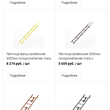
Подробнее
Подробнее
Лестница фальц кровельная
Лестница кровельная 3000мм
3000мм холоднокатанная сталь
холоднокатанная сталь с
с порошковым покрытием RAL
порошковым покрытием RAL
8 274 руб.
/ шт
5 659 руб.
/ шт
1018
8017
Подробнее
Подробнее