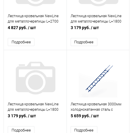
Лестница кровельная NewLine
Лестница кровельная NewLine
для металлочерепицы L=2700
для металлочерепицы L=1800
мм, b=350 RAL 9005 (Черный)
мм, b=350 RAL 8019 (Серо-
4 827 руб.
/ шт
3 179 руб.
/ шт
коричневый)
Подробнее
Подробнее
Лестница кровельная NewLine
Лестница кровельная 3000мм
для металлочерепицы L=1800
холоднокатанная сталь с
мм, b=350 RAL 6005 (Зеленый)
порошковым покрытием RAL
3 179 руб.
/ шт
5 659 руб.
/ шт
5005
Подробнее
Подробнее