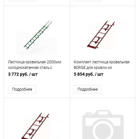
Лестница кровельная 2000мм
Комплект лестница кровельная
холоднокатанная сталь с
BORGE для кровли из
порошковым покрытием RAL
металлочерепицы L=2700 мм,
3 772 руб.
/ шт
5 854 руб.
/ шт
6002
b=400 RAL 3005 (Красный)
Подробнее
Подробнее