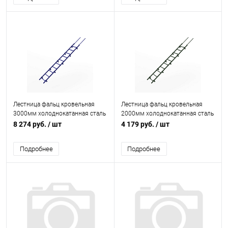
Лестница фальц кровельная
Лестница фальц кровельная
3000мм холоднокатанная сталь
2000мм холоднокатанная сталь
с порошковым покрытием RAL
с порошковым покрытием RAL
8 274 руб.
/ шт
4 179 руб.
/ шт
5002
6020
Подробнее
Подробнее