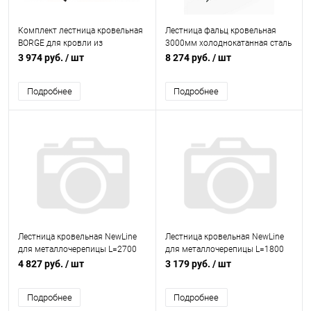
Комплект лестница кровельная
Лестница фальц кровельная
BORGE для кровли из
3000мм холоднокатанная сталь
металлочерепицы L=1800 мм,
с порошковым покрытием RAL
3 974 руб.
/ шт
8 274 руб.
/ шт
b=400 RAL 9005 (Черный)
7005
Подробнее
Подробнее
Лестница кровельная NewLine
Лестница кровельная NewLine
для металлочерепицы L=2700
для металлочерепицы L=1800
мм, b=350 RAL 7024 (Серый)
мм, b=350 RAL 3005 (Красный)
4 827 руб.
/ шт
3 179 руб.
/ шт
Подробнее
Подробнее