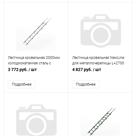
Лестница кровельная 2000мм
Лестница кровельная NewLine
холоднокатанная сталь с
для металлочерепицы L=2700
порошковым покрытием RAL
мм, b=350 RAL 5005 (Сигнально-
3 772 руб.
/ шт
4 827 руб.
/ шт
7004
синий)
Подробнее
Подробнее