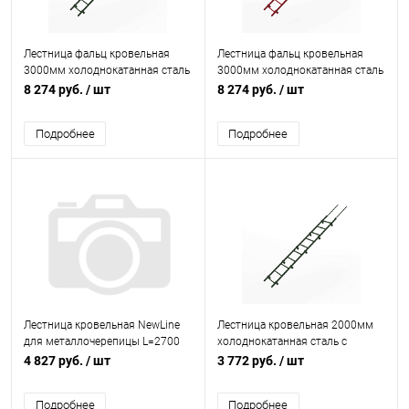
Лестница фальц кровельная
Лестница фальц кровельная
3000мм холоднокатанная сталь
3000мм холоднокатанная сталь
с порошковым покрытием RAL
с порошковым покрытием RAL
8 274 руб.
/ шт
8 274 руб.
/ шт
6020
3003
Подробнее
Подробнее
Лестница кровельная NewLine
Лестница кровельная 2000мм
для металлочерепицы L=2700
холоднокатанная сталь с
мм, b=350 RAL 8017
порошковым покрытием RAL
4 827 руб.
/ шт
3 772 руб.
/ шт
(Коричневый)
6020
Подробнее
Подробнее