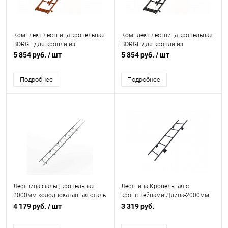
Комплект лестница кровельная
Комплект лестница кровельная
BORGE для кровли из
BORGE для кровли из
металлочерепицы L=2700 мм,
металлочерепицы L=2700 мм,
5 854 руб.
/ шт
5 854 руб.
/ шт
b=400 RAL 8004 (Медно-
b=400 RAL 7024 (Серый)
коричневый)
Подробнее
Подробнее
Лестница фальц кровельная
Лестница Кровельная с
2000мм холоднокатанная сталь
кронштейнами Длина-2000мм
с порошковым покрытием RAL
4 179 руб.
/ шт
3 319 руб.
9006