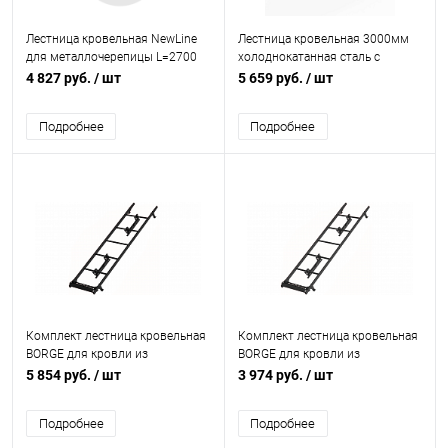
Лестница кровельная NewLine
Лестница кровельная 3000мм
для металлочерепицы L=2700
холоднокатанная сталь с
мм, b=350 RAL 8004 (Медно-
порошковым покрытием RAL
4 827 руб.
/ шт
5 659 руб.
/ шт
коричневый)
6020
Подробнее
Подробнее
Комплект лестница кровельная
Комплект лестница кровельная
BORGE для кровли из
BORGE для кровли из
металлочерепицы L=2700 мм,
металлочерепицы L=1800 мм,
5 854 руб.
/ шт
3 974 руб.
/ шт
b=400 RAL 9005 (Черный)
b=400 RAL 7024 (Серый)
Подробнее
Подробнее