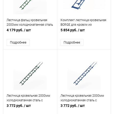
Лестница фальц кровельная
Комплект лестница кровельная
2000мм холоднокатанная сталь
BORGE для кровли из
с порошковым покрытием RAL
металлочерепицы L=2700 мм,
4 179 руб.
/ шт
5 854 руб.
/ шт
6002
b=400 RAL 5005 (Сигнально-
синий)
Подробнее
Подробнее
Лестница кровельная 2000мм
Лестница кровельная 2000мм
холоднокатанная сталь с
холоднокатанная сталь с
порошковым покрытием RAL
порошковым покрытием RAL
3 772 руб.
/ шт
3 772 руб.
/ шт
6005
5005