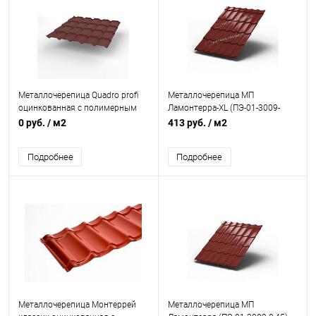
Металлочерепица Quadro profi
Металлочерепица МП
оцинкованная с полимерным
Ламонтерра-XL (ПЭ-01-3009-
покрытием 0,45х1159мм RAL
0,45)
0 руб.
/ м2
413 руб.
/ м2
3009
Подробнее
Подробнее
Металлочерепица Монтеррей
Металлочерепица МП