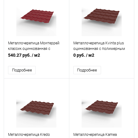
Металлочерепица Монтеррей
Металлочерепица Kvinta plus
классик оцинкованная с
оцинкованная с полимерным
полимерным покрытием
покрытием 0,45х1210мм RAL
540.27 руб.
/ м2
0 руб.
/ м2
0.5x1180мм RAL 3009
3009
Подробнее
Подробнее
Металлочерепица Kredo
Металлочерепица Kamea