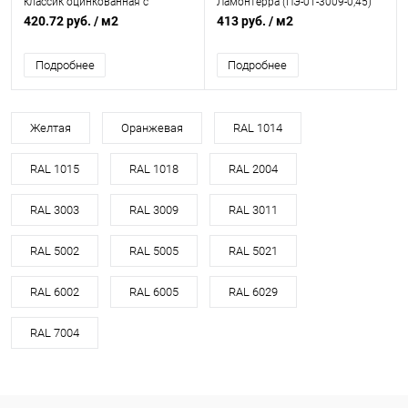
классик оцинкованная с
Ламонтерра (ПЭ-01-3009-0,45)
полимерным покрытием
420.72 руб.
/ м2
413 руб.
/ м2
0.4x1180мм RAL 3009
Подробнее
Подробнее
Желтая
Оранжевая
RAL 1014
RAL 1015
RAL 1018
RAL 2004
RAL 3003
RAL 3009
RAL 3011
RAL 5002
RAL 5005
RAL 5021
RAL 6002
RAL 6005
RAL 6029
RAL 7004