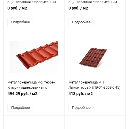
оцинкованная с полимерным
оцинкованная с полимерным
покрытием 0,45х1190мм RAL
покрытием 0,45х1180мм RAL
0 руб.
/ м2
0 руб.
/ м2
3009
3009
Подробнее
Подробнее
Металлочерепица Монтеррей
Металлочерепица МП
классик оцинкованная с
Ламонтерра X (ПЭ-01-3009-0,45)
полимерным покрытием
494.29 руб.
/ м2
413 руб.
/ м2
0.45x1180мм RAL 3009
Подробнее
Подробнее