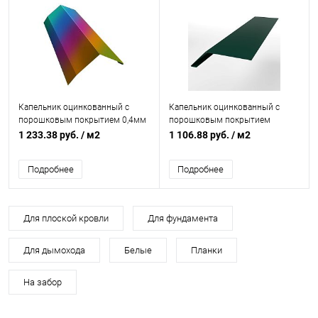
Капельник оцинкованный с
Капельник оцинкованный с
порошковым покрытием 0,4мм
порошковым покрытием
все цвета RAL
0,45мм RAL 6005
1 233.38 руб.
/ м2
1 106.88 руб.
/ м2
Подробнее
Подробнее
Для плоской кровли
Для фундамента
Для дымохода
Белые
Планки
На забор