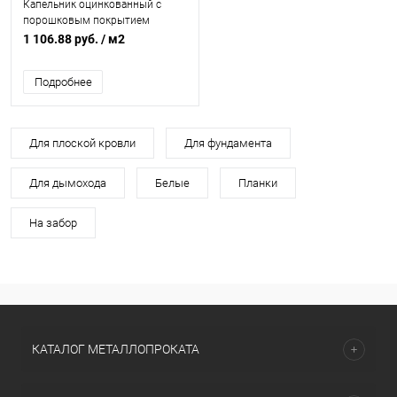
Капельник оцинкованный с
порошковым покрытием
0,45мм RAL 9003
1 106.88 руб.
/ м2
Подробнее
Для плоской кровли
Для фундамента
Для дымохода
Белые
Планки
На забор
КАТАЛОГ МЕТАЛЛОПРОКАТА