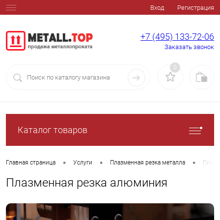
Вход
Регистрация
+7 (495) 133-72-06
Заказать звонок
0
Каталог товаров
•
•
•
Главная страница
Услуги
Плазменная резка металла
Плазм
Плазменная резка алюминия