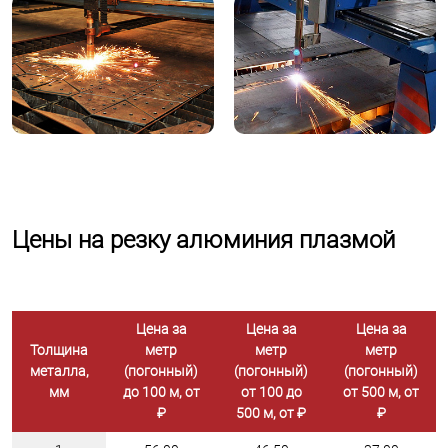
Цены на резку алюминия плазмой
Цена за
Цена за
Цена за
Толщина
метр
метр
метр
металла,
(погонный)
(погонный)
(погонный)
мм
до 100 м, от
от 100 до
от 500 м, от
₽
500 м, от ₽
₽