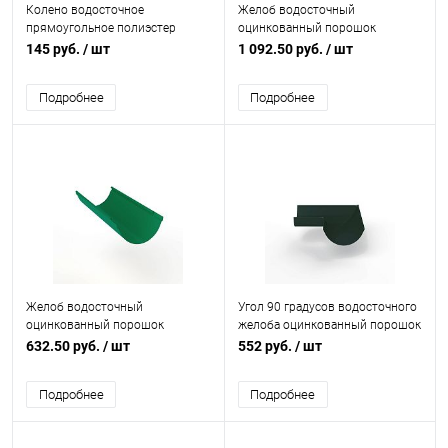
Колено водосточное
Желоб водосточный
прямоугольное полиэстер
оцинкованный порошок
Grand Line Vortex RAL 6005
ф220х2000мм RAL 6012
145 руб.
/ шт
1 092.50 руб.
/ шт
Подробнее
Подробнее
Желоб водосточный
Угол 90 градусов водосточного
оцинкованный порошок
желоба оцинкованный порошок
ф150х2000мм RAL 6032
ф150х400х400мм RAL 6009
632.50 руб.
/ шт
552 руб.
/ шт
Подробнее
Подробнее