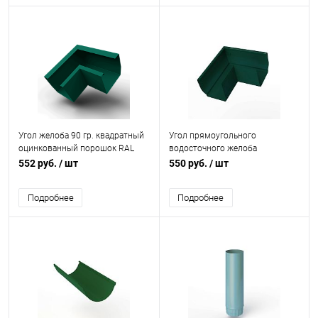
Угол желоба 90 гр. квадратный
Угол прямоугольного
оцинкованный порошок RAL
водосточного желоба
6036
полиэстер Grand Line Vortex
552 руб.
/ шт
550 руб.
/ шт
внешний RAL 6005
Подробнее
Подробнее