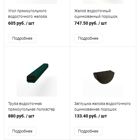
Угол прямоугольного
Желоб водосточный
водосточного желоба
оцинкованный порошок
полиэстер Grand Line Vortex
ф180х2000мм RAL 6024
605 руб.
/ шт
747.50 руб.
/ шт
внутренний RAL 6005
Подробнее
Подробнее
Труба водосточная
Заглушка желоба водосточного
прямоугольная полиэстер
оцинкованная порошок
Grand Line Vortex 3000мм RAL
ф120мм RAL 6022
880 руб.
/ шт
133.40 руб.
/ шт
6005
Подробнее
Подробнее