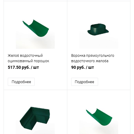
Желоб водосточный
Воронка прямоугольного
оцинкованный порошок
водосточного желоба
ф120х2000мм RAL 6029
полиэстер врезная Grand Line
517.50 руб.
/ шт
90 руб.
/ шт
Vortex RAL 6005
Подробнее
Подробнее