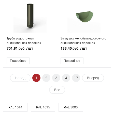
Труба водосточная
Заглушка желоба водосточного
оцинкованная порошок
оцинкованная порошок
ф150х1250мм RAL 6008
ф120мм RAL 6021
751.81 руб.
/ шт
133.40 руб.
/ шт
Подробнее
Подробнее
Назад
1
2
3
4
17
Вперед
Все
RAL 1014
RAL 1015
RAL 3000