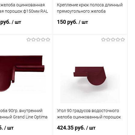
 желоба оцинкованная
Крепление крюк полоса длинный
ая порошок ф150мм RAL
прямоугольного желоба
водосточного Grand Line Vortex
 руб.
150 руб.
/ шт
/ шт
4х127мм RAL 3005
В корзину
В корзину
ь в 1 клик
Сравнение
Купить в 1 клик
Сравнение
ранное
Под заказ
В избранное
Под заказ
оба 90гр. внутренний
Угол 90 градусов водосточного
нный Grand Line Optima
желоба оцинкованный порошок
5мм RAL 3005
ф120х400х400мм RAL 3005
б.
424.35 руб.
/ шт
/ шт