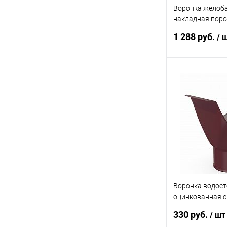
Воронка желоб
накладная пор
3005
1 288 руб.
/ 
В 
Купить в 1 кл
В избранное
Воронка водост
оцинкованная 
покрытием накл
330 руб.
/ шт
Optima ф125мм 