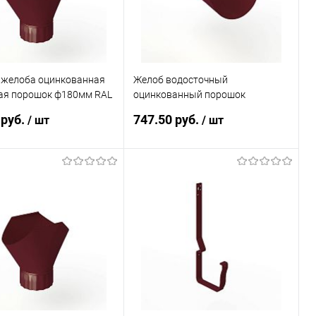
 желоба оцинкованная
Желоб водосточный
ая порошок ф180мм RAL
оцинкованный порошок
ф180х2000мм RAL 3005
 руб.
747.50 руб.
/ шт
/ шт
В корзину
В корзину
ь в 1 клик
Сравнение
Купить в 1 клик
Сравнение
ранное
Под заказ
В избранное
Под заказ