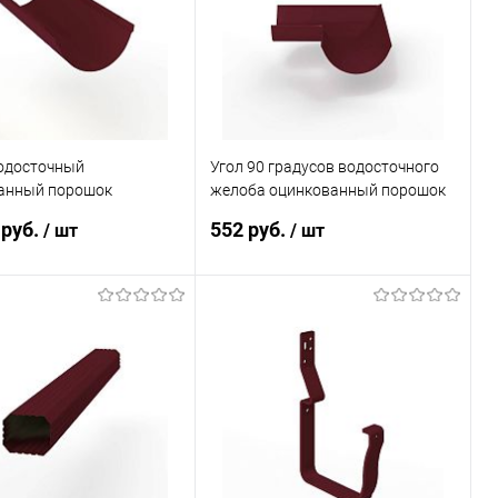
ранное
Под заказ
В избранное
Под заказ
одосточный
Угол 90 градусов водосточного
анный порошок
желоба оцинкованный порошок
00мм RAL 3005
ф150х400х400мм RAL 3005
 руб.
552 руб.
/ шт
/ шт
В корзину
В корзину
ь в 1 клик
Сравнение
Купить в 1 клик
Сравнение
ранное
Под заказ
В избранное
Под заказ