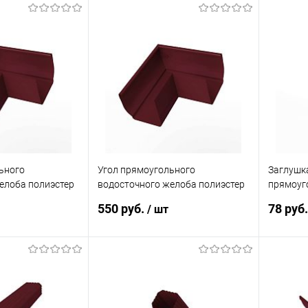
ьного
Угол прямоугольного
Заглушк
елоба полиэстер
водосточного желоба полиэстер
прямоуг
ex внутренний RAL
Grand Line Vortex внешний RAL
Grand Li
550 руб.
78 руб
/ шт
3005
RAL 300
корзину
В корзину
ик
Сравнение
Купить в 1 клик
Сравнение
Купит