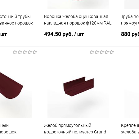
осточный трубы
Воронка желоба оцинкованная
Труба в
ванное порошок
накладная порошок ф120мм RAL
прямоуг
 RAL 3005
3005
Line Vor
494.50 руб.
880 ру
 шт
/ шт
корзину
В корзину
ик
Сравнение
Купить в 1 клик
Сравнение
Купит
Под заказ
В избранное
Под заказ
В изб
чный
Желоб прямоугольный
Креплен
порошок
водосточный полиэстер Grand
желоба в
AL 3005
Line Vortex 3000мм RAL 3005
Vortex 1