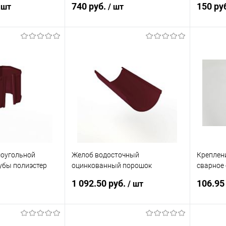
740 руб.
150 ру
 шт
/ шт
корзину
В корзину
ик
Сравнение
Купить в 1 клик
Сравнение
Купит
Под заказ
В избранное
Под заказ
В изб
моугольной
Желоб водосточный
Креплен
убы полиэстер
оцинкованный порошок
сварное
ex под кирпич RAL
ф220х2000мм RAL 3005
ф90х10х
1 092.50 руб.
106.95
/ шт
корзину
В корзину