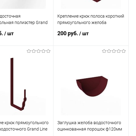
одосточная
Крепление крюк полоса короткий
ольная полиэстер Grand
прямоугольного желоба
tex 3000мм RAL 3005
водосточного Grand Line Vortex
б.
200 руб.
/ шт
/ шт
4х127мм RAL 3005
В корзину
В корзину
ь в 1 клик
Сравнение
Купить в 1 клик
Сравнение
ранное
Под заказ
В избранное
Под заказ
ие крюк прямоугольного
Заглушка желоба водосточного
одосточного Grand Line
оцинкованная порошок ф120мм
х127мм RAL 3005
RAL 3005