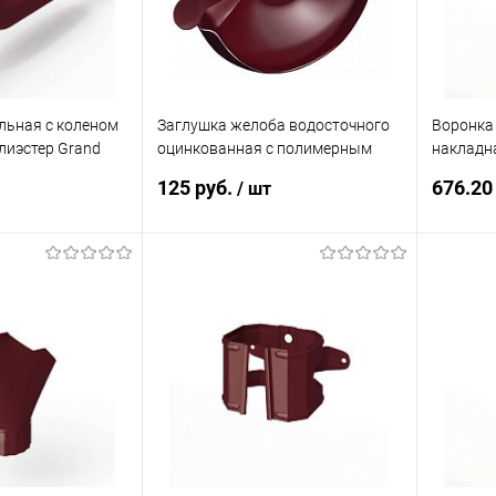
льная с коленом
Заглушка желоба водосточного
Воронка
лиэстер Grand
оцинкованная с полимерным
накладн
0мм RAL 3005
покрытием Grand Line Optima
3005
125 руб.
676.20
/ шт
ф125мм RAL 3005
корзину
В корзину
ик
Сравнение
Купить в 1 клик
Сравнение
Купит
Под заказ
В избранное
Под заказ
В изб