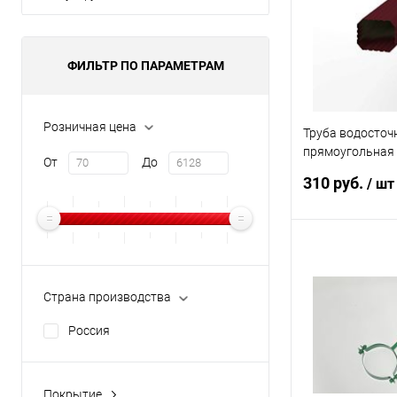
В избранное
ФИЛЬТР ПО ПАРАМЕТРАМ
Розничная цена
Труба водосточ
прямоугольная 
От
До
Line Vortex 100
310 руб.
/ шт
В 
Страна производства
Купить в 1 кл
Россия
В избранное
Покрытие