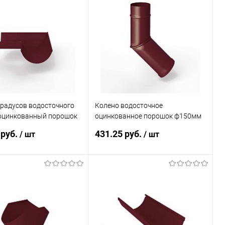
ь в 1 клик
Сравнение
Купить в 1 клик
Сравнение
ранное
Под заказ
В избранное
Под заказ
градусов водосточного
Колено водосточное
оцинкованный порошок
оцинкованное порошок ф150мм
0х400мм RAL 3005
RAL 3005
 руб.
431.25 руб.
/ шт
/ шт
В корзину
В корзину
ь в 1 клик
Сравнение
Купить в 1 клик
Сравнение
ранное
Под заказ
В избранное
Под заказ