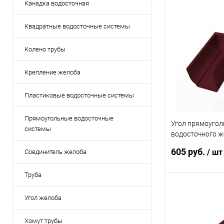
Канадка водосточная
Квадратные водосточные системы
Колено трубы
Крепление желоба
Пластиковые водосточные системы
Прямоугольные водосточные
Угол прямоугол
системы
водосточного ж
Grand Line Vort
605 руб.
/ шт
Соединитель желоба
3005
Труба
В 
Угол желоба
Купить в 1 кл
Хомут трубы