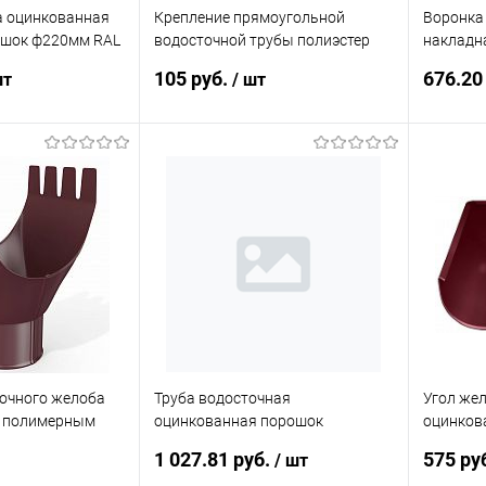
а оцинкованная
Крепление прямоугольной
Воронка
ошок ф220мм RAL
водосточной трубы полиэстер
накладн
Grand Line Vortex под дерево RAL
3005
105 руб.
676.20
шт
/ шт
3005
корзину
В корзину
ик
Сравнение
Купить в 1 клик
Сравнение
Купит
Под заказ
В избранное
Под заказ
В изб
очного желоба
Труба водосточная
Угол жел
с полимерным
оцинкованная порошок
оцинкова
адная Grand Line
ф220х1250мм RAL 3005
ф125х32
1 027.81 руб.
575 ру
/ шт
RAL 3005