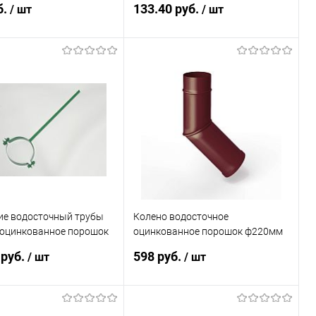
б.
133.40 руб.
/ шт
/ шт
В корзину
В корзину
ь в 1 клик
Сравнение
Купить в 1 клик
Сравнение
ранное
Под заказ
В избранное
Под заказ
ие водосточный трубы
Колено водосточное
 оцинкованное порошок
оцинкованное порошок ф220мм
250мм RAL 3005
RAL 3005
 руб.
598 руб.
/ шт
/ шт
В корзину
В корзину