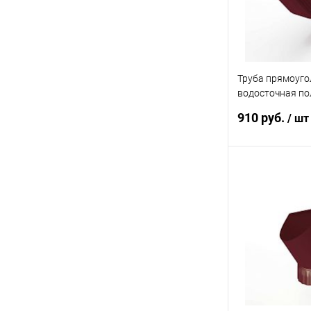
Труба прямоуго
водосточная по
Line Vortex 300
910 руб.
/ шт
В 
Купить в 1 кл
В избранное