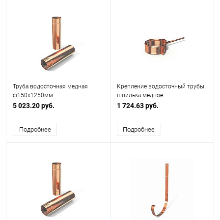
Труба водосточная медная
Крепление водосточный трубы
ф150х1250мм
шпилька медное
ф150х10х250мм
5 023.20 руб.
1 724.63 руб.
Подробнее
Подробнее