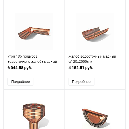
Угол 135 градусов
Желоб водосточный медный
водосточного желоба медный
ф120х2000мм
ф180х400х400мм
6 044.58 руб.
4 152.51 руб.
Подробнее
Подробнее