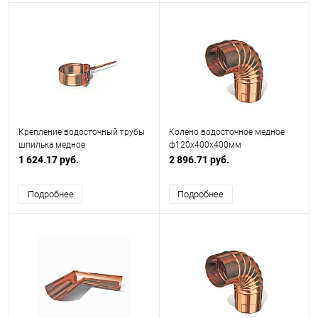
Крепление водосточный трубы
Колено водосточное медное
шпилька медное
ф120х400x400мм
ф100х10х250мм
1 624.17 руб.
2 896.71 руб.
Подробнее
Подробнее