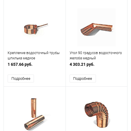
Крепление водосточный трубы
Угол 90 градусов водосточного
шпилька медное
желоба медный
ф120х10х250мм
ф120х400х400мм
1 657.66 руб.
4 303.21 руб.
Подробнее
Подробнее