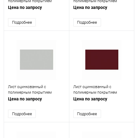
полимерным покрытием
полимерным покрытием
(окрашенный) 2 мм RAL 7040
(окрашенный) 2 мм RAL 7035
Цена по запросу
Цена по запросу
Подробнее
Подробнее
Лист оцинкованный с
Лист оцинкованный с
полимерным покрытием
полимерным покрытием
(окрашенный) 1.2 мм RAL 7035
(окрашенный) 1.2 мм RAL 3005
Цена по запросу
Цена по запросу
Подробнее
Подробнее