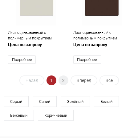
Лист оцинкованный с
Лист оцинкованный с
полимерным покрытием
полимерным покрытием
(окрашенный) 0.75 мм RAL 9002
(окрашенный) 0.7 мм RAL 8017
Цена по запросу
Цена по запросу
Подробнее
Подробнее
Назад
1
2
Вперед
Все
Серый
Синий
Зелёный
Белый
Бежевый
Коричневый