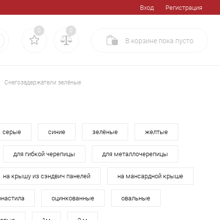
Вход
Регистрация
0
0
В корзине
пока
пусто
Снегозадержатели зелёные
серые
синие
зелёные
желтые
для гибкой черепицы
для металлочерепицы
на крышу из сэндвич панелей
на мансардной крыше
фнастила
оцинкованные
овальные