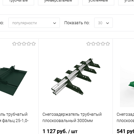
трубчатые
универсальные
усиленные
угол
о:
Показать по:
популярности
30
ель трубчатый
Снегозадержатель трубчатый
Снегоза
 фальц 25-1,0-
плоскоовальный 3000мм
плоскоо
ная сталь с
универсальный 40x20-1,0-1,0-4
универса
1 127 руб.
541 ру
/ шт
крытием RAL
оцинкованная сталь с
холоднок