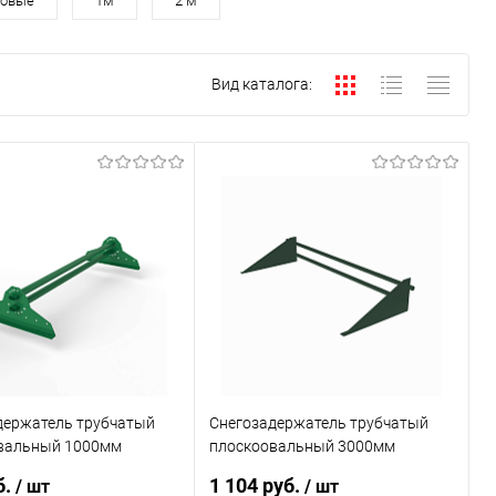
ковые
1м
2 м
Вид каталога:
держатель трубчатый
Снегозадержатель трубчатый
вальный 1000мм
плоскоовальный 3000мм
льный 40x20-1,0-1,0-2
универсальный 25-1,2-2,0-3
б.
1 104 руб.
/ шт
/ шт
атанная сталь с
оцинкованная сталь с