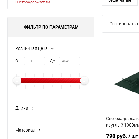
решетчатые
Снегозадержатели
Сортировать п
ФИЛЬТР ПО ПАРАМЕТРАМ
Розничная цена
От
До
Длина
1000мм
Снегозадержат
3000мм
круглый 1000мм
Материал
1,5-2 оцинкован
790 руб.
/ шт
Оцинкованная сталь
порошковым по