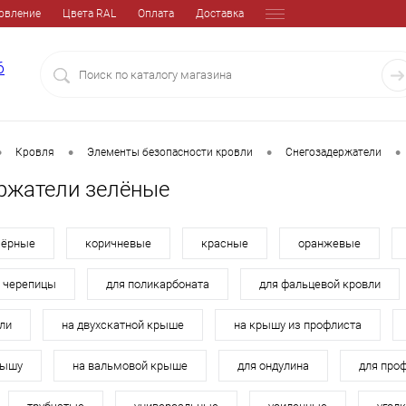
овление
Цвета RAL
Оплата
Доставка
6
•
•
•
•
Кровля
Элементы безопасности кровли
Снегозадержатели
ржатели зелёные
чёрные
коричневые
красные
оранжевые
й черепицы
для поликарбоната
для фальцевой кровли
ли
на двухскатной крыше
на крышу из профлиста
рышу
на вальмовой крыше
для ондулина
для про