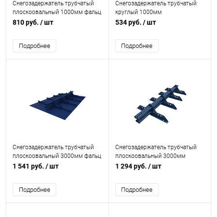
Снегозадержатель трубчатый
Снегозадержатель трубчатый
плоскоовальный 1000мм фальц
круглый 1000мм
40x20-1,0-2,0-2 оцинкованная
универсальный 25-1,0-1,0-2
810 руб.
/ шт
534 руб.
/ шт
сталь с порошковым
оцинкованная сталь с
покрытием RAL 5002
порошковым покрытием RAL
Подробнее
Подробнее
5002
Снегозадержатель трубчатый
Снегозадержатель трубчатый
плоскоовальный 3000мм фальц
плоскоовальный 3000мм
40x20-1,0-2,0-3 оцинкованная
универсальный 40x20-1,0-1,0-4
1 541 руб.
/ шт
1 294 руб.
/ шт
сталь с порошковым
холоднокатанная сталь с
покрытием RAL 5002
порошковым покрытием RAL
Подробнее
Подробнее
5005