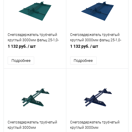
Снегозадержатель трубчатый
Снегозадержатель трубчатый
круглый 3000мм фальц 25-1,0-
круглый 3000мм фальц 25-1,0-
1,0-3 холоднокатанная сталь с
1,0-3 холоднокатанная сталь с
1 132 руб.
/ шт
1 132 руб.
/ шт
порошковым покрытием RAL
порошковым покрытием RAL
5021
5005
Подробнее
Подробнее
Снегозадержатель трубчатый
Снегозадержатель трубчатый
круглый 3000мм
круглый 3000мм