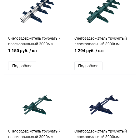
Снегозадержатель трубчатый
Снегозадержатель трубчатый
плоскоовальный 3000мм
плоскоовальный 3000мм
универсальный 40x20-1,0-1,5-4
универсальный 40x20-1,0-1,0-4
1 150 руб.
/ шт
1 294 руб.
/ шт
оцинкованная сталь с
холоднокатанная сталь с
порошковым покрытием RAL
порошковым покрытием RAL
Подробнее
Подробнее
5005
5021
Снегозадержатель трубчатый
Снегозадержатель трубчатый
плоскоовальный 3000мм
плоскоовальный 3000мм