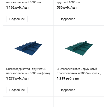
плоскоовальный 3000мм
круглый 1000мм
универсальный 25-1,0-1,5-4
универсальный 25-1,0-1,5-2
1 162 руб.
/ шт
536 руб.
/ шт
оцинкованная сталь с
холоднокатанная сталь с
порошковым покрытием RAL
порошковым покрытием RAL
Подробнее
Подробнее
5005
5005
Снегозадержатель трубчатый
Снегозадержатель трубчатый
плоскоовальный 3000мм фальц
плоскоовальный 3000мм фальц
40x20-1,0-1,5-3 оцинкованная
40x20-1,0-1,0-3 оцинкованная
1 277 руб.
/ шт
1 219 руб.
/ шт
сталь с порошковым
сталь с порошковым
покрытием RAL 5005
покрытием RAL 5021
Подробнее
Подробнее