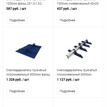
1000мм фальц 25-1,0-1,5-2
1000мм универсальный 40x20-
холоднокатанная сталь с
1,0-1,0-2 холоднокатанная сталь
587 руб.
/ шт
437 руб.
/ шт
порошковым покрытием RAL
с порошковым покрытием RAL
5005
5002
Подробнее
Подробнее
Снегозадержатель трубчатый
Снегозадержатель трубчатый
плоскоовальный 3000мм фальц
плоскоовальный 3000мм
25-1,0-1,0-4 оцинкованная сталь
универсальный 40x20-1,0-1,0-4
1 328 руб.
/ шт
1 127 руб.
/ шт
с порошковым покрытием RAL
оцинкованная сталь с
5002
порошковым покрытием RAL
Подробнее
Подробнее
5002