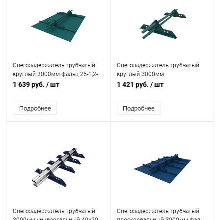
Снегозадержатель трубчатый
Снегозадержатель трубчатый
круглый 3000мм фальц 25-1,2-
круглый 3000мм
2,0-3 оцинкованная сталь с
универсальный 25-1,0-1,5-4
1 639 руб.
/ шт
1 421 руб.
/ шт
порошковым покрытием RAL
оцинкованная сталь с
5021
порошковым покрытием RAL
Подробнее
Подробнее
5021
Снегозадержатель трубчатый
Снегозадержатель трубчатый