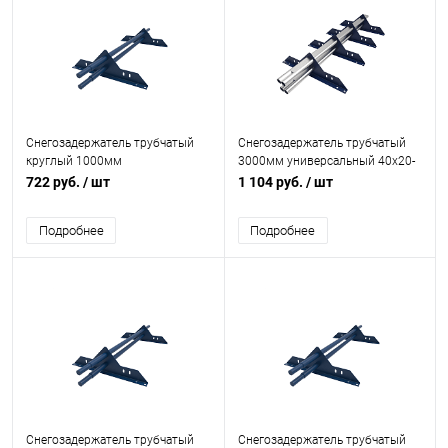
Снегозадержатель трубчатый
Снегозадержатель трубчатый
круглый 1000мм
3000мм универсальный 40x20-
универсальный 25-1,2-2,0-2
1,0-2,0-3 холоднокатанная сталь
722 руб.
/ шт
1 104 руб.
/ шт
оцинкованная сталь с
с порошковым покрытием RAL
порошковым покрытием RAL
5002
Подробнее
Подробнее
5005
Снегозадержатель трубчатый
Снегозадержатель трубчатый