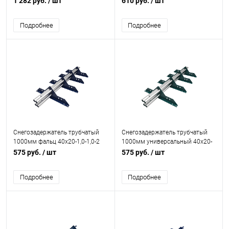
1 282 руб.
/ шт
610 руб.
/ шт
порошковым покрытием RAL
порошковым покрытием RAL
5002
5021
Подробнее
Подробнее
Снегозадержатель трубчатый
Снегозадержатель трубчатый
1000мм фальц 40x20-1,0-1,0-2
1000мм универсальный 40x20-
холоднокатанная сталь с
1,0-2,0-2 холоднокатанная сталь
575 руб.
/ шт
575 руб.
/ шт
порошковым покрытием RAL
с порошковым покрытием RAL
5002
5021
Подробнее
Подробнее