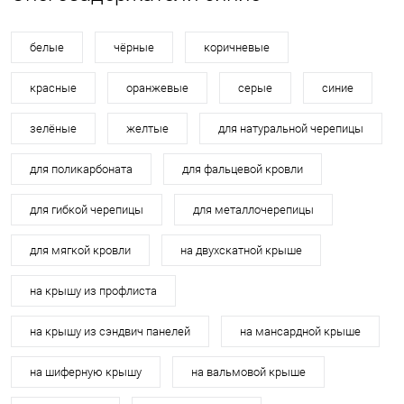
белые
чёрные
коричневые
красные
оранжевые
серые
синие
зелёные
желтые
для натуральной черепицы
для поликарбоната
для фальцевой кровли
для гибкой черепицы
для металлочерепицы
для мягкой кровли
на двухскатной крыше
на крышу из профлиста
на крышу из сэндвич панелей
на мансардной крыше
на шиферную крышу
на вальмовой крыше