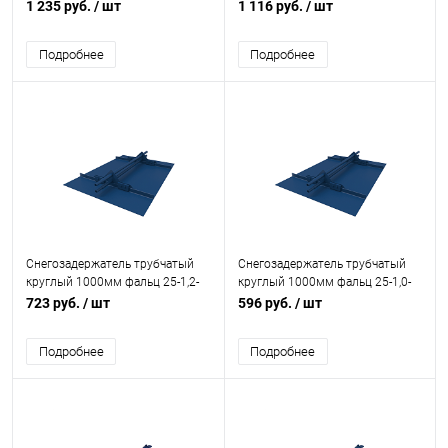
универсальный 25-1,0-1,0-4
универсальный 25-1,0-1,0-3
1 235 руб.
/ шт
1 116 руб.
/ шт
оцинкованная сталь с
оцинкованная сталь с
порошковым покрытием RAL
порошковым покрытием RAL
Подробнее
Подробнее
5021
5002
Снегозадержатель трубчатый
Снегозадержатель трубчатый
круглый 1000мм фальц 25-1,2-
круглый 1000мм фальц 25-1,0-
2,0-2 холоднокатанная сталь с
1,0-2 холоднокатанная сталь с
723 руб.
/ шт
596 руб.
/ шт
порошковым покрытием RAL
порошковым покрытием RAL
5005
5005
Подробнее
Подробнее