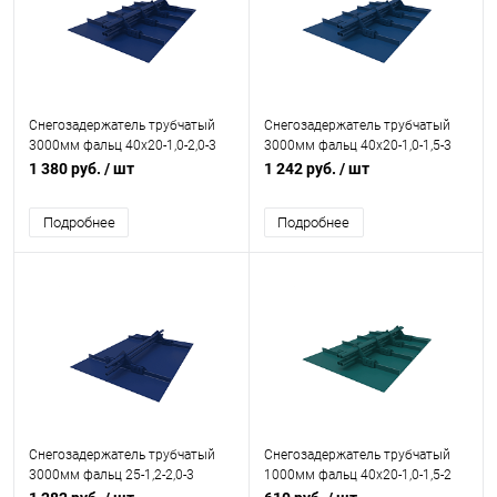
Снегозадержатель трубчатый
Снегозадержатель трубчатый
3000мм фальц 40x20-1,0-2,0-3
3000мм фальц 40x20-1,0-1,5-3
холоднокатанная сталь с
холоднокатанная сталь с
1 380 руб.
/ шт
1 242 руб.
/ шт
порошковым покрытием RAL
порошковым покрытием RAL
5002
5005
Подробнее
Подробнее
Снегозадержатель трубчатый
Снегозадержатель трубчатый
3000мм фальц 25-1,2-2,0-3
1000мм фальц 40x20-1,0-1,5-2
холоднокатанная сталь с
холоднокатанная сталь с