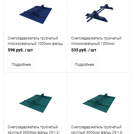
Снегозадержатель трубчатый
Снегозадержатель трубчатый
плоскоовальный 1000мм фальц
плоскоовальный 1000мм
25-1,0-1,0-2 оцинкованная сталь
универсальный 25-1,0-1,5-2
598 руб.
/ шт
535 руб.
/ шт
с порошковым покрытием RAL
оцинкованная сталь с
5002
порошковым покрытием RAL
Подробнее
Подробнее
5002
Снегозадержатель трубчатый
Снегозадержатель трубчатый
круглый 3000мм фальц 25-1,2-
круглый 3000мм фальц 25-1,0-