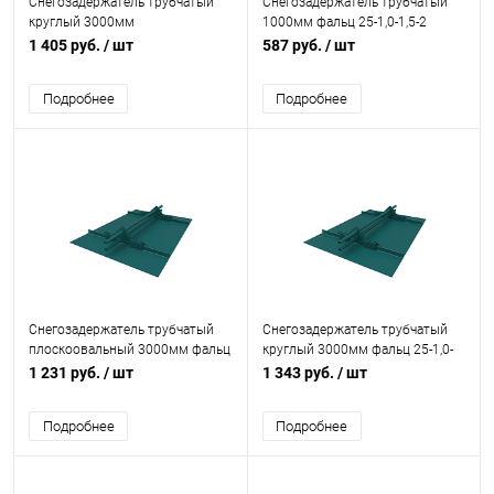
Снегозадержатель трубчатый
Снегозадержатель трубчатый
круглый 3000мм
1000мм фальц 25-1,0-1,5-2
универсальный 25-1,2-2,0-3
холоднокатанная сталь с
1 405 руб.
/ шт
587 руб.
/ шт
оцинкованная сталь с
порошковым покрытием RAL
порошковым покрытием RAL
5002
Подробнее
Подробнее
5002
Снегозадержатель трубчатый
Снегозадержатель трубчатый
плоскоовальный 3000мм фальц
круглый 3000мм фальц 25-1,0-
25-1,0-1,5-3 оцинкованная сталь
1,0-3 оцинкованная сталь с
1 231 руб.
/ шт
1 343 руб.
/ шт
с порошковым покрытием RAL
порошковым покрытием RAL
5021
5021
Подробнее
Подробнее