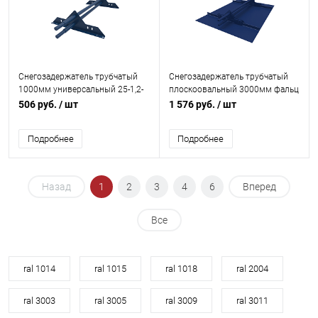
Снегозадержатель трубчатый
Снегозадержатель трубчатый
1000мм универсальный 25-1,2-
плоскоовальный 3000мм фальц
2,0-2 холоднокатанная сталь с
25-1,2-2,0-4 оцинкованная сталь
506 руб.
/ шт
1 576 руб.
/ шт
порошковым покрытием RAL
с порошковым покрытием RAL
5005
5002
Подробнее
Подробнее
Назад
1
2
3
4
6
Вперед
Все
ral 1014
ral 1015
ral 1018
ral 2004
ral 3003
ral 3005
ral 3009
ral 3011