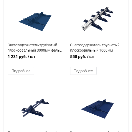
Снегозадержатель трубчатый
Снегозадержатель трубчатый
плоскоовальный 3000мм фальц
плоскоовальный 1000мм
25-1,0-1,5-3 оцинкованная сталь
универсальный 40x20-1,0-1,5-2
1 231 руб.
/ шт
558 руб.
/ шт
с порошковым покрытием RAL
оцинкованная сталь с
5005
порошковым покрытием RAL
Подробнее
Подробнее
5002