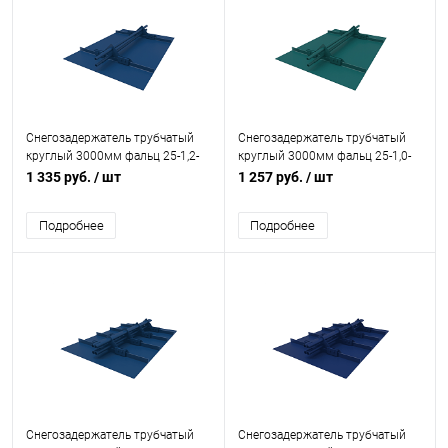
Снегозадержатель трубчатый
Снегозадержатель трубчатый
круглый 3000мм фальц 25-1,2-
круглый 3000мм фальц 25-1,0-
2,0-3 холоднокатанная сталь с
1,5-3 холоднокатанная сталь с
1 335 руб.
/ шт
1 257 руб.
/ шт
порошковым покрытием RAL
порошковым покрытием RAL
5005
5021
Подробнее
Подробнее
Снегозадержатель трубчатый
Снегозадержатель трубчатый