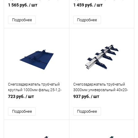
2,0-4 холоднокатанная сталь с
1,5-4 холоднокатанная сталь с
1 565 руб.
/ шт
1 459 руб.
/ шт
порошковым покрытием RAL
порошковым покрытием RAL
5021
5021
Подробнее
Подробнее
Снегозадержатель трубчатый
Снегозадержатель трубчатый
круглый 1000мм фальц 25-1,2-
3000мм универсальный 40x20-
2,0-2 холоднокатанная сталь с
1,0-1,0-4 холоднокатанная сталь
723 руб.
/ шт
937 руб.
/ шт
порошковым покрытием RAL
с порошковым покрытием RAL
5002
5002
Подробнее
Подробнее