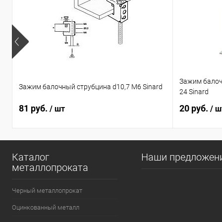
Зажим балочн
Зажим балочный струбцина d10,7 М6 Sinard
24 Sinard
81 руб.
20 руб.
/ шт
/ ш
Каталог
Наши предложен
металлопроката
Черный металлопрокат
Оцинкованный металл