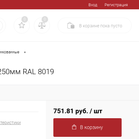
Вход
Регистрация
0
0
В корзине
пока
пусто
•
инкованные
250мм RAL 8019
751.81 руб.
/ шт
ктеристики
В корзину