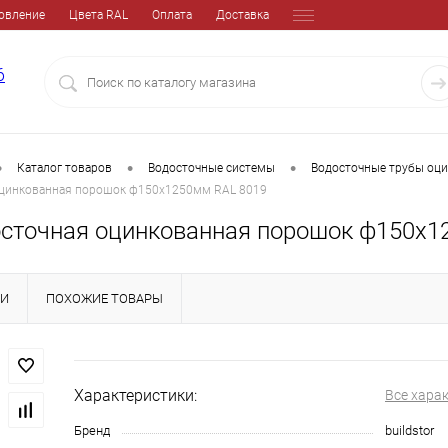
овление
Цвета RAL
Оплата
Доставка
6
•
•
•
Каталог товаров
Водосточные системы
Водосточные трубы оц
оцинкованная порошок ф150х1250мм RAL 8019
осточная оцинкованная порошок ф150х1
КИ
ПОХОЖИЕ ТОВАРЫ
Характеристики:
Все хара
Бренд
buildstor