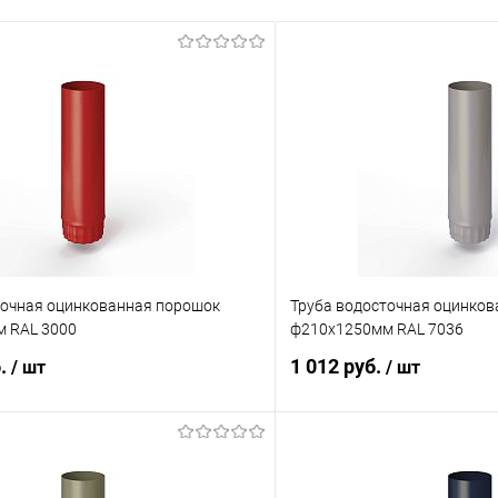
точная оцинкованная порошок
Труба водосточная оцинко
 RAL 3000
ф210х1250мм RAL 7036
б.
1 012 руб.
/ шт
/ шт
В корзину
В корз