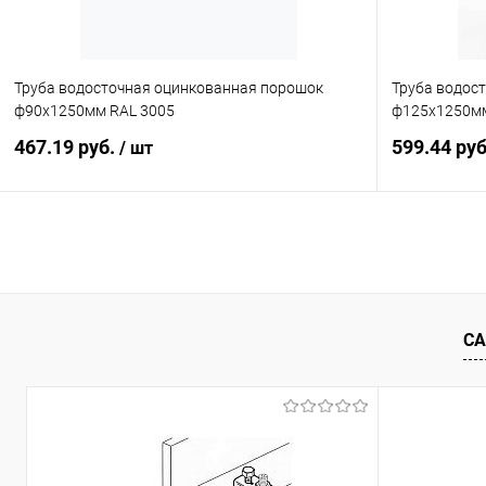
Труба водосточная оцинкованная порошок
Труба водос
ф90х1250мм RAL 3005
ф125х1250мм
467.19 руб.
599.44 ру
/ шт
В корзину
Купить в 1 клик
Сравнение
Купить в 1
В избранное
Под заказ
В избранн
СА