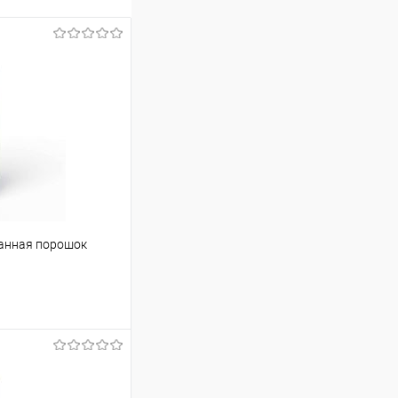
ванная порошок
ину