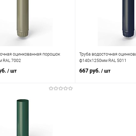
 клик
Сравнение
Купить в 1 клик
ое
Под заказ
В избранное
точная оцинкованная порошок
Труба водосточная оцинко
 RAL 7002
ф140х1250мм RAL 5011
уб.
667 руб.
/ шт
/ шт
В корзину
В корз
 клик
Сравнение
Купить в 1 клик
ое
Под заказ
В избранное