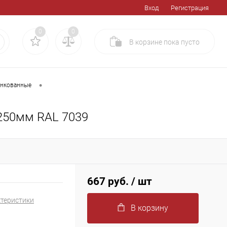
Вход
Регистрация
0
0
В корзине
пока
пусто
•
инкованные
250мм RAL 7039
667 руб.
/ шт
ктеристики
В корзину