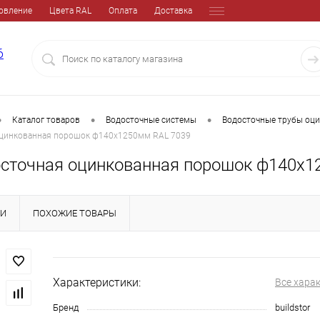
овление
Цвета RAL
Оплата
Доставка
6
•
•
•
Каталог товаров
Водосточные системы
Водосточные трубы оц
оцинкованная порошок ф140х1250мм RAL 7039
осточная оцинкованная порошок ф140х1
КИ
ПОХОЖИЕ ТОВАРЫ
Характеристики:
Все хара
Бренд
buildstor