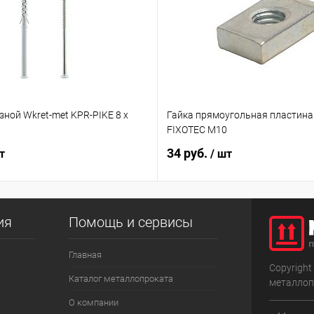
ной Wkret-met KPR-PIKE 8 х
Гайка прямоугольная пластина
FIXOTEC M10
34 руб.
т
/ шт
ия
Помощь и сервисы
Главная
Copyright
Каталог металлопроката
металлоп
О компании