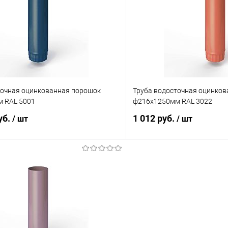
 клик
Сравнение
Купить в 1 клик
ое
Под заказ
В избранное
точная оцинкованная порошок
Труба водосточная оцинко
 RAL 5001
ф216х1250мм RAL 3022
уб.
1 012 руб.
/ шт
/ шт
В корзину
В корз
 клик
Сравнение
Купить в 1 клик
ое
Под заказ
В избранное