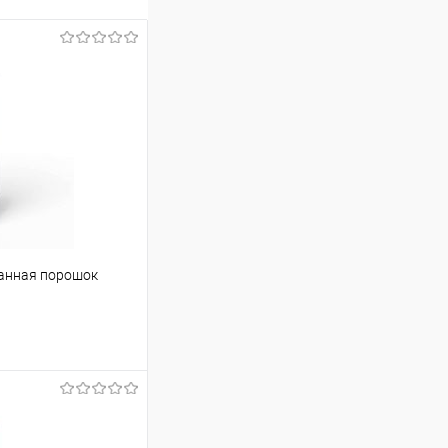
ванная порошок
ину