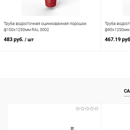
Труба водосточная оцинкованная порошок
Труба водос
ф100х1250мм RAL 3002
ф90х1250мм 
483 руб.
467.19 ру
/ шт
В корзину
Купить в 1 клик
Сравнение
Купить в 1
В избранное
Под заказ
В избранн
СА