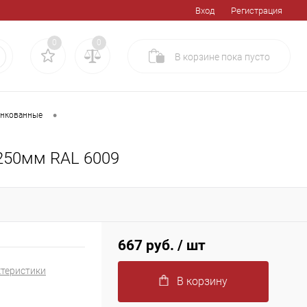
Вход
Регистрация
0
0
В корзине
пока
пусто
•
инкованные
250мм RAL 6009
667 руб.
/ шт
ктеристики
В корзину