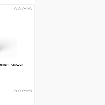
ванная порошок
ину