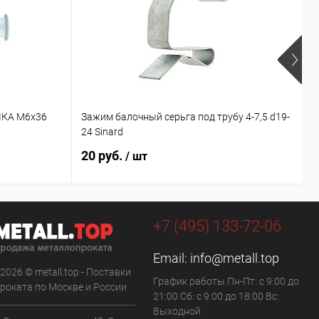
IКА М6х36
Зажим балочный серьга под трубу 4-7,5 d19-
С
24 Sinard
20 руб.
7
/ шт
+7 (495) 133-72-06
Email:
info@metall.top
 2026 © metall.top - Поставки
График работы Пн-Пт: с 9:00 до
роката по Москве и России
21:00 Сб: с 9:00 до 18:00 Вс:
Выходной