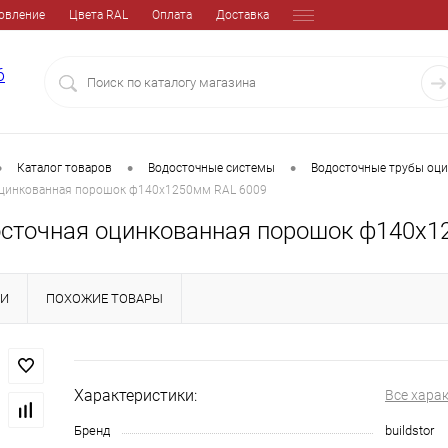
овление
Цвета RAL
Оплата
Доставка
6
•
•
•
Каталог товаров
Водосточные системы
Водосточные трубы оц
оцинкованная порошок ф140х1250мм RAL 6009
осточная оцинкованная порошок ф140х1
КИ
ПОХОЖИЕ ТОВАРЫ
Характеристики:
Все хара
Бренд
buildstor