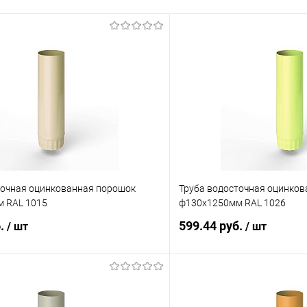
точная оцинкованная порошок
Труба водосточная оцинко
 RAL 1015
ф130х1250мм RAL 1026
б.
599.44 руб.
/ шт
/ шт
В корзину
В корз