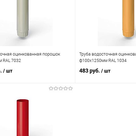
 клик
Сравнение
Купить в 1 клик
ое
Под заказ
В избранное
точная оцинкованная порошок
Труба водосточная оцинко
 RAL 7032
ф100х1250мм RAL 1034
б.
483 руб.
/ шт
/ шт
В корзину
В корз
 клик
Сравнение
Купить в 1 клик
ое
Под заказ
В избранное