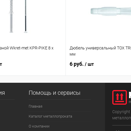
ной Wkret-met KPR-PIKE 8 х
Дюбель универсальный TOX TR
мм
6 руб.
т
/ шт
ия
Помощь и сервисы
Главная
Copyright
Каталог металлопроката
металлоп
О компании