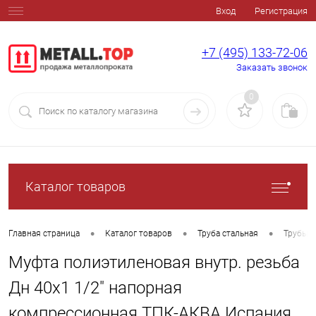
Вход
Регистрация
+7 (495) 133-72-06
Заказать звонок
0
Каталог товаров
•
•
•
Главная страница
Каталог товаров
Труба стальная
Трубы п
Муфта полиэтиленовая внутр. резьба
Дн 40х1 1/2" напорная
компрессионная ТПК-АКВА Испания