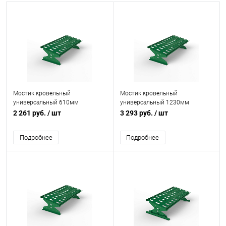
Мостик кровельный
Мостик кровельный
универсальный 610мм
универсальный 1230мм
холоднокатанная сталь с
холоднокатанная сталь с
2 261 руб.
/ шт
3 293 руб.
/ шт
порошковым покрытием RAL
порошковым покрытием RAL
6029
6029
Подробнее
Подробнее