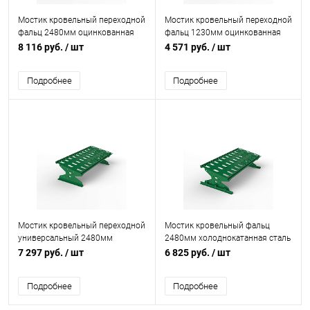
Мостик кровельный переходной
Мостик кровельный переходной
фальц 2480мм оцинкованная
фальц 1230мм оцинкованная
сталь с порошковым
сталь с порошковым
8 116 руб.
/ шт
4 571 руб.
/ шт
покрытием RAL 6029
покрытием RAL 6029
Подробнее
Подробнее
Мостик кровельный переходной
Мостик кровельный фальц
универсальный 2480мм
2480мм холоднокатанная сталь
оцинкованная сталь с
с порошковым покрытием RAL
7 297 руб.
/ шт
6 825 руб.
/ шт
порошковым покрытием RAL
6029
6029
Подробнее
Подробнее