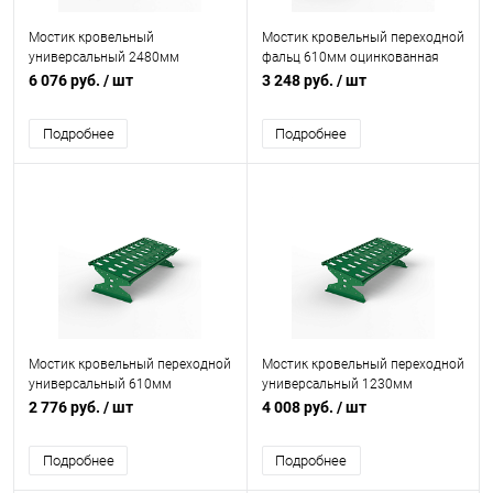
Мостик кровельный
Мостик кровельный переходной
универсальный 2480мм
фальц 610мм оцинкованная
холоднокатанная сталь с
сталь с порошковым
6 076 руб.
/ шт
3 248 руб.
/ шт
порошковым покрытием RAL
покрытием RAL 6029
6029
Подробнее
Подробнее
Мостик кровельный переходной
Мостик кровельный переходной
универсальный 610мм
универсальный 1230мм
оцинкованная сталь с
оцинкованная сталь с
2 776 руб.
/ шт
4 008 руб.
/ шт
порошковым покрытием RAL
порошковым покрытием RAL
6029
6029
Подробнее
Подробнее