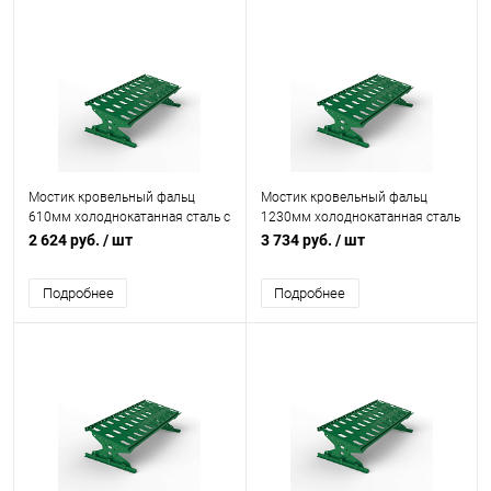
Мостик кровельный фальц
Мостик кровельный фальц
610мм холоднокатанная сталь с
1230мм холоднокатанная сталь
порошковым покрытием RAL
с порошковым покрытием RAL
2 624 руб.
/ шт
3 734 руб.
/ шт
6029
6029
Подробнее
Подробнее